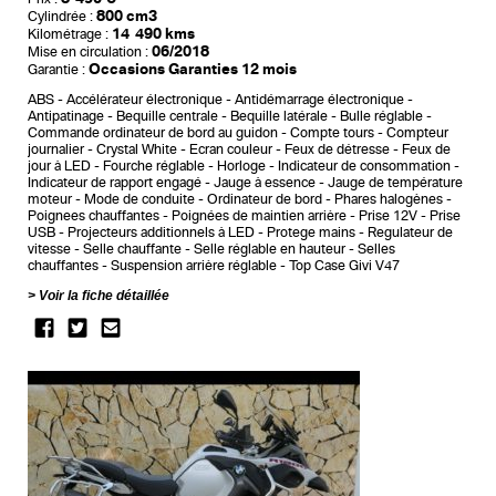
800 cm3
Cylindrée :
14 490 kms
Kilométrage :
06/2018
Mise en circulation :
Occasions Garanties 12 mois
Garantie :
ABS
Accélérateur électronique
Antidémarrage électronique
Antipatinage
Bequille centrale
Bequille latérale
Bulle réglable
Commande ordinateur de bord au guidon
Compte tours
Compteur
journalier
Crystal White
Ecran couleur
Feux de détresse
Feux de
jour à LED
Fourche réglable
Horloge
Indicateur de consommation
Indicateur de rapport engagé
Jauge à essence
Jauge de température
moteur
Mode de conduite
Ordinateur de bord
Phares halogènes
Poignees chauffantes
Poignées de maintien arrière
Prise 12V
Prise
USB
Projecteurs additionnels à LED
Protege mains
Regulateur de
vitesse
Selle chauffante
Selle réglable en hauteur
Selles
chauffantes
Suspension arrière réglable
Top Case Givi V47
Voir la fiche détaillée