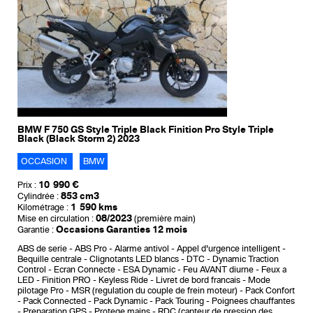
BMW F 750 GS Style Triple Black Finition Pro Style Triple
Black (Black Storm 2) 2023
OCCASION
BMW
10 990 €
Prix :
853 cm3
Cylindrée :
1 590 kms
Kilométrage :
08/2023
Mise en circulation :
(première main)
Occasions Garanties 12 mois
Garantie :
ABS de serie
ABS Pro
Alarme antivol
Appel d'urgence intelligent
Bequille centrale
Clignotants LED blancs
DTC - Dynamic Traction
Control
Ecran Connecte
ESA Dynamic
Feu AVANT diurne
Feux a
LED
Finition PRO
Keyless Ride
Livret de bord francais
Mode
pilotage Pro
MSR (regulation du couple de frein moteur)
Pack Confort
Pack Connected
Pack Dynamic
Pack Touring
Poignees chauffantes
Preparation GPS
Protege mains
RDC (capteur de pression des