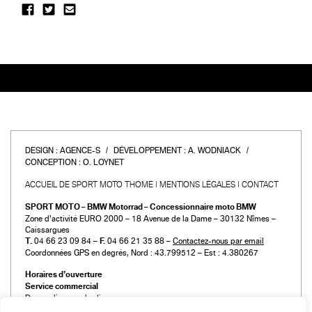
DESIGN :
AGENCE-S
DÉVELOPPEMENT :
A. WODNIACK
CONCEPTION :
O. LOYNET
ACCUEIL DE SPORT MOTO THOME
MENTIONS LÉGALES
CONTACT
SPORT MOTO – BMW Motorrad – Concessionnaire moto BMW
Zone d’activité EURO 2000 – 18 Avenue de la Dame – 30132 Nîmes –
Caissargues
T.
04 66 23 09 84 –
F.
04 66 21 35 88 –
Contactez-nous par email
Coordonnées GPS en degrés, Nord : 43.799512 – Est : 4.380267
Horaires d’ouverture
Service commercial
Du mardi au vendredi :
de 9h00 à 12h00 et de 14h00 à 19h00