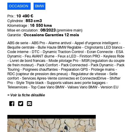
OCCASION
BMW
10 490 €
Prix :
853 cm3
Cylindrée :
16 550 kms
Kilométrage :
08/2023
Mise en circulation :
(première main)
Occasions Garanties 12 mois
Garantie :
ABS de serie
ABS Pro
Alarme antivol
Appel d'urgence intelligent
Bequille centrale
Bulle Haute BMW Reglable
Clignotants LED blancs
Code interne
DTC - Dynamic Traction Control
Ecran Connecte
ESA
Dynamic
Feu AVANT diurne
Feux a LED
Finition PRO
Keyless Ride
Livret de bord francais
Mode pilotage Pro
MSR (regulation du couple
de frein moteur)
Pack Confort
Pack Connected
Pack Dynamic
Pack
Touring
Poignees chauffantes
Preparation GPS
Protege mains
RDC (capteur de pression des pneus)
Regulateur de vitesse
Selle
confort
Services Apres-Vente connectes et ConnectedDrive
Shifter
Pro
Style Triple black
Supports valises avec porte bagages
Teleservices
Top Case Vario BMW
Valises Vario BMW
Version EU
Voir la fiche détaillée