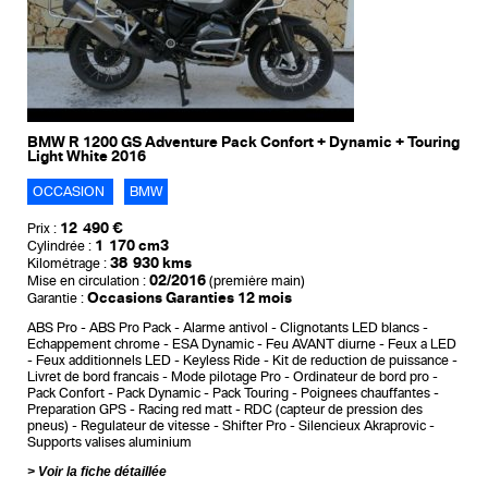
BMW R 1200 GS Adventure Pack Confort + Dynamic + Touring
Light White 2016
OCCASION
BMW
12 490 €
Prix :
1 170 cm3
Cylindrée :
38 930 kms
Kilométrage :
02/2016
Mise en circulation :
(première main)
Occasions Garanties 12 mois
Garantie :
ABS Pro
ABS Pro Pack
Alarme antivol
Clignotants LED blancs
Echappement chrome
ESA Dynamic
Feu AVANT diurne
Feux a LED
Feux additionnels LED
Keyless Ride
Kit de reduction de puissance
Livret de bord francais
Mode pilotage Pro
Ordinateur de bord pro
Pack Confort
Pack Dynamic
Pack Touring
Poignees chauffantes
Preparation GPS
Racing red matt
RDC (capteur de pression des
pneus)
Regulateur de vitesse
Shifter Pro
Silencieux Akraprovic
Supports valises aluminium
Voir la fiche détaillée