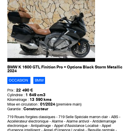
BMW K 1600 GTL Finition Pro + Options Black Storm Metallic
2024
OCCASION
BMW
22 490 €
Prix :
1 649 cm3
Cylindrée :
13 590 kms
Kilométrage :
01/2024
Mise en circulation :
(première main)
Constructeur
Garantie :
719 Roues forgées classiques
719 Selle Spéciale marron clair
ABS
Accélérateur électronique
Alarme
Alarme antivol
Antidémarrage
électronique
Antipatinage
Appel d'Assistance Localisé
Appel
d'urgence intelligent
Appel d'Urgence Localisé
Bequille centrale