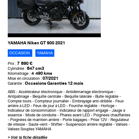
YAMAHA Niken GT 900 2021
OCCASION
YAMAHA
7 890 €
Prix :
847 cm3
Cylindrée :
4 490 kms
Kilométrage :
07/2021
Mise en circulation :
Occasions Garanties 12 mois
Garantie :
ABS
Accélérateur électronique
Antidémarrage électronique
Antipatinage
Bequille centrale
Bequille latérale
Bulle réglable
Compte tours
Compteur journalier
Embrayage anti-dribble
Feux
arrière à LED
Feux de jour à LED
Fourche réglable
Horloge
Indicateur de consommation
Indicateur de rapport engagé
Jauge à
essence
Mode de conduite
Phares avant LED
Poignees chauffantes
Poignées de maintien arrière
Porte bagages
Prise 12V
Regulateur
de vitesse
Saute-vent
Shifter
Suspension arrière réglable
Valises
Valises Souples YAMAHA
Voir la fiche détaillée