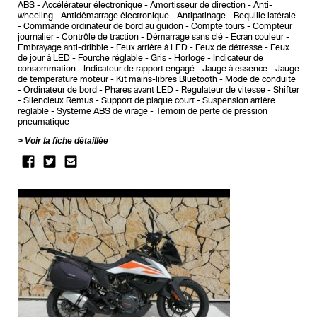
ABS
Accélérateur électronique
Amortisseur de direction
Anti-
wheeling
Antidémarrage électronique
Antipatinage
Bequille latérale
Commande ordinateur de bord au guidon
Compte tours
Compteur
journalier
Contrôle de traction
Démarrage sans clé
Ecran couleur
Embrayage anti-dribble
Feux arrière à LED
Feux de détresse
Feux
de jour à LED
Fourche réglable
Gris
Horloge
Indicateur de
consommation
Indicateur de rapport engagé
Jauge à essence
Jauge
de température moteur
Kit mains-libres Bluetooth
Mode de conduite
Ordinateur de bord
Phares avant LED
Regulateur de vitesse
Shifter
Silencieux Remus
Support de plaque court
Suspension arrière
réglable
Système ABS de virage
Témoin de perte de pression
pneumatique
Voir la fiche détaillée