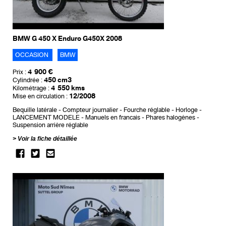
BMW G 450 X Enduro G450X 2008
OCCASION
BMW
4 900 €
Prix :
450 cm3
Cylindrée :
4 550 kms
Kilométrage :
12/2008
Mise en circulation :
Bequille latérale
Compteur journalier
Fourche réglable
Horloge
LANCEMENT MODELE
Manuels en francais
Phares halogènes
Suspension arrière réglable
Voir la fiche détaillée