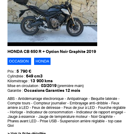
HONDA CB 650 R + Option Noir Graphite 2019
OCCASION
HONDA
5 790 €
Prix :
649 cm3
Cylindrée :
13 900 kms
Kilométrage :
03/2019
Mise en circulation :
(première main)
Occasions Garanties 12 mois
Garantie :
ABS
Antidémarrage électronique
Antipatinage
Bequille latérale
Compte tours
Compteur journalier
Embrayage anti-dribble
Feux
arrière à LED
Feux de détresse
Feux de jour à LED
Fourche réglable
Horloge
Indicateur de consommation
Indicateur de rapport engagé
Jauge à essence
Jauge de température moteur
Noir Graphite
Phares avant LED
Prise USB
Suspension arrière réglable
top case
Givi
Voir la fiche détaillée