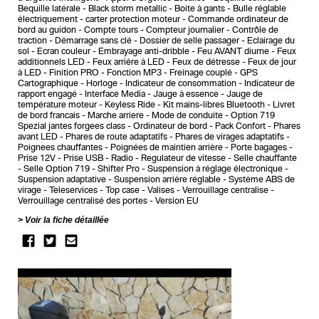
Bequille latérale
Black storm metallic
Boite à gants
Bulle réglable
électriquement
carter protection moteur
Commande ordinateur de
bord au guidon
Compte tours
Compteur journalier
Contrôle de
traction
Démarrage sans clé
Dossier de selle passager
Eclairage du
sol
Ecran couleur
Embrayage anti-dribble
Feu AVANT diurne
Feux
additionnels LED
Feux arrière à LED
Feux de détresse
Feux de jour
à LED
Finition PRO
Fonction MP3
Freinage couplé
GPS
Cartographique
Horloge
Indicateur de consommation
Indicateur de
rapport engagé
Interface Media
Jauge à essence
Jauge de
température moteur
Keyless Ride
Kit mains-libres Bluetooth
Livret
de bord francais
Marche arriere
Mode de conduite
Option 719
Spezial jantes forgees class
Ordinateur de bord
Pack Confort
Phares
avant LED
Phares de route adaptatifs
Phares de virages adaptatifs
Poignees chauffantes
Poignées de maintien arrière
Porte bagages
Prise 12V
Prise USB
Radio
Regulateur de vitesse
Selle chauffante
Selle Option 719
Shifter Pro
Suspension à réglage électronique
Suspension adaptative
Suspension arrière réglable
Système ABS de
virage
Teleservices
Top case
Valises
Verrouillage centralise
Verrouillage centralisé des portes
Version EU
Voir la fiche détaillée