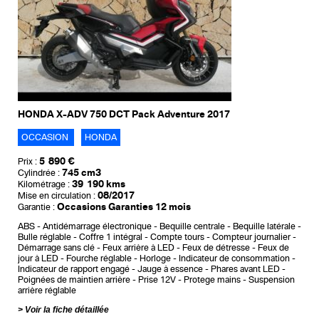
HONDA X-ADV 750 DCT Pack Adventure 2017
OCCASION
HONDA
5 890 €
Prix :
745 cm3
Cylindrée :
39 190 kms
Kilométrage :
08/2017
Mise en circulation :
Occasions Garanties 12 mois
Garantie :
ABS
Antidémarrage électronique
Bequille centrale
Bequille latérale
Bulle réglable
Coffre 1 intégral
Compte tours
Compteur journalier
Démarrage sans clé
Feux arrière à LED
Feux de détresse
Feux de
jour à LED
Fourche réglable
Horloge
Indicateur de consommation
Indicateur de rapport engagé
Jauge à essence
Phares avant LED
Poignées de maintien arrière
Prise 12V
Protege mains
Suspension
arrière réglable
Voir la fiche détaillée