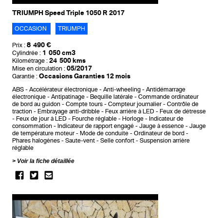
TRIUMPH Speed Triple 1050 R 2017
OCCASION
TRIUMPH
8 490 €
Prix :
1 050 cm3
Cylindrée :
24 500 kms
Kilométrage :
05/2017
Mise en circulation :
Occasions Garanties 12 mois
Garantie :
ABS
Accélérateur électronique
Anti-wheeling
Antidémarrage
électronique
Antipatinage
Bequille latérale
Commande ordinateur
de bord au guidon
Compte tours
Compteur journalier
Contrôle de
traction
Embrayage anti-dribble
Feux arrière à LED
Feux de détresse
Feux de jour à LED
Fourche réglable
Horloge
Indicateur de
consommation
Indicateur de rapport engagé
Jauge à essence
Jauge
de température moteur
Mode de conduite
Ordinateur de bord
Phares halogènes
Saute-vent
Selle confort
Suspension arrière
réglable
Voir la fiche détaillée