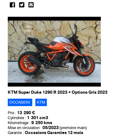
KTM Super Duke 1290 R 2023 + Options Gris 2023
OCCASION
KTM
13 290 €
Prix :
1 301 cm3
Cylindrée :
9 250 kms
Kilométrage :
05/2023
Mise en circulation :
(première main)
Occasions Garanties 12 mois
Garantie :