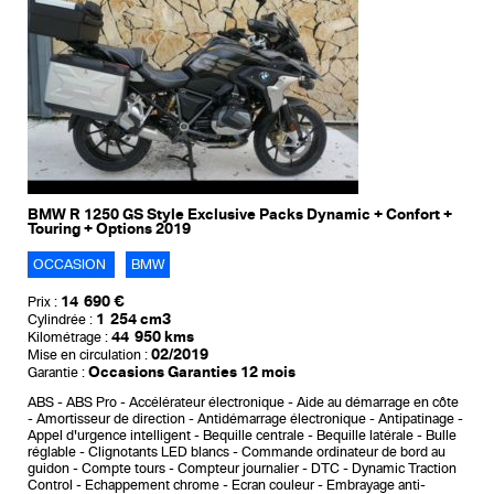
BMW R 1250 GS Style Exclusive Packs Dynamic + Confort +
Touring + Options 2019
OCCASION
BMW
14 690 €
Prix :
1 254 cm3
Cylindrée :
44 950 kms
Kilométrage :
02/2019
Mise en circulation :
Occasions Garanties 12 mois
Garantie :
ABS
ABS Pro
Accélérateur électronique
Aide au démarrage en côte
Amortisseur de direction
Antidémarrage électronique
Antipatinage
Appel d'urgence intelligent
Bequille centrale
Bequille latérale
Bulle
réglable
Clignotants LED blancs
Commande ordinateur de bord au
guidon
Compte tours
Compteur journalier
DTC - Dynamic Traction
Control
Echappement chrome
Ecran couleur
Embrayage anti-