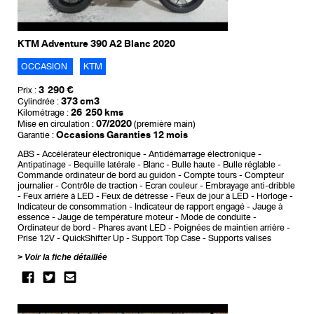
KTM Adventure 390 A2 Blanc 2020
OCCASION
KTM
3 290 €
Prix :
373 cm3
Cylindrée :
26 250 kms
Kilométrage :
07/2020
Mise en circulation :
(première main)
Occasions Garanties 12 mois
Garantie :
ABS
Accélérateur électronique
Antidémarrage électronique
Antipatinage
Bequille latérale
Blanc
Bulle haute
Bulle réglable
Commande ordinateur de bord au guidon
Compte tours
Compteur
journalier
Contrôle de traction
Ecran couleur
Embrayage anti-dribble
Feux arrière à LED
Feux de détresse
Feux de jour à LED
Horloge
Indicateur de consommation
Indicateur de rapport engagé
Jauge à
essence
Jauge de température moteur
Mode de conduite
Ordinateur de bord
Phares avant LED
Poignées de maintien arrière
Prise 12V
QuickShifter Up
Support Top Case
Supports valises
Voir la fiche détaillée