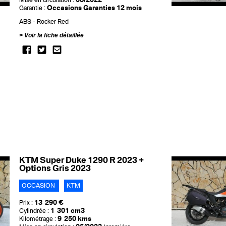
Mise en circulation :
Occasions Garanties 12 mois
Garantie :
ABS
Rocker Red
Voir la fiche détaillée
KTM Super Duke 1290 R 2023 +
Options Gris 2023
OCCASION
KTM
13 290 €
Prix :
1 301 cm3
Cylindrée :
9 250 kms
Kilométrage :