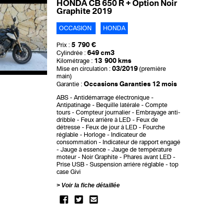
HONDA CB 650 R + Option Noir
Graphite 2019
OCCASION
HONDA
5 790 €
Prix :
649 cm3
Cylindrée :
13 900 kms
Kilométrage :
03/2019
Mise en circulation :
(première
main)
Occasions Garanties 12 mois
Garantie :
ABS
Antidémarrage électronique
Antipatinage
Bequille latérale
Compte
tours
Compteur journalier
Embrayage anti-
dribble
Feux arrière à LED
Feux de
détresse
Feux de jour à LED
Fourche
réglable
Horloge
Indicateur de
consommation
Indicateur de rapport engagé
Jauge à essence
Jauge de température
moteur
Noir Graphite
Phares avant LED
Prise USB
Suspension arrière réglable
top
case Givi
Voir la fiche détaillée