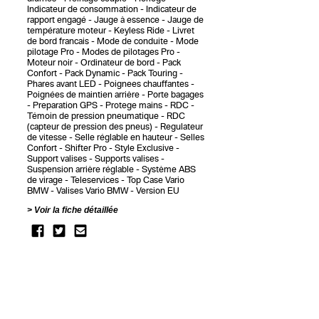
Indicateur de consommation
Indicateur de
rapport engagé
Jauge à essence
Jauge de
température moteur
Keyless Ride
Livret
de bord francais
Mode de conduite
Mode
pilotage Pro
Modes de pilotages Pro
Moteur noir
Ordinateur de bord
Pack
Confort
Pack Dynamic
Pack Touring
Phares avant LED
Poignees chauffantes
Poignées de maintien arrière
Porte bagages
Preparation GPS
Protege mains
RDC -
Témoin de pression pneumatique
RDC
(capteur de pression des pneus)
Regulateur
de vitesse
Selle réglable en hauteur
Selles
Confort
Shifter Pro
Style Exclusive
Support valises
Supports valises
Suspension arrière réglable
Système ABS
de virage
Teleservices
Top Case Vario
BMW
Valises Vario BMW
Version EU
Voir la fiche détaillée