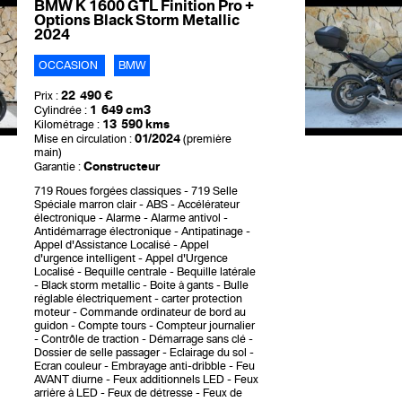
BMW K 1600 GTL Finition Pro +
Options Black Storm Metallic
2024
OCCASION
BMW
22 490 €
Prix :
1 649 cm3
Cylindrée :
13 590 kms
Kilométrage :
01/2024
Mise en circulation :
(première
main)
Constructeur
Garantie :
719 Roues forgées classiques
719 Selle
Spéciale marron clair
ABS
Accélérateur
électronique
Alarme
Alarme antivol
Antidémarrage électronique
Antipatinage
Appel d'Assistance Localisé
Appel
d'urgence intelligent
Appel d'Urgence
Localisé
Bequille centrale
Bequille latérale
Black storm metallic
Boite à gants
Bulle
réglable électriquement
carter protection
moteur
Commande ordinateur de bord au
guidon
Compte tours
Compteur journalier
Contrôle de traction
Démarrage sans clé
Dossier de selle passager
Eclairage du sol
Ecran couleur
Embrayage anti-dribble
Feu
AVANT diurne
Feux additionnels LED
Feux
arrière à LED
Feux de détresse
Feux de