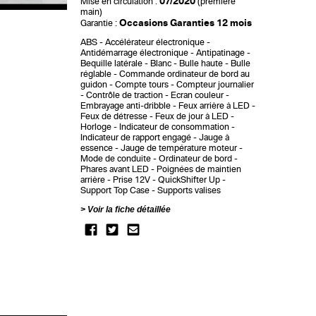
07/2020
Mise en circulation :
(première
main)
Occasions Garanties 12 mois
Garantie :
ABS
Accélérateur électronique
Antidémarrage électronique
Antipatinage
Bequille latérale
Blanc
Bulle haute
Bulle
réglable
Commande ordinateur de bord au
guidon
Compte tours
Compteur journalier
Contrôle de traction
Ecran couleur
Embrayage anti-dribble
Feux arrière à LED
Feux de détresse
Feux de jour à LED
Horloge
Indicateur de consommation
Indicateur de rapport engagé
Jauge à
essence
Jauge de température moteur
Mode de conduite
Ordinateur de bord
Phares avant LED
Poignées de maintien
arrière
Prise 12V
QuickShifter Up
Support Top Case
Supports valises
Voir la fiche détaillée