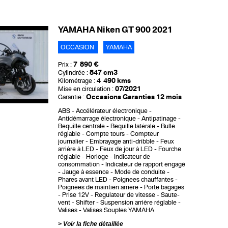
YAMAHA Niken GT 900 2021
OCCASION
YAMAHA
7 890 €
Prix :
847 cm3
Cylindrée :
4 490 kms
Kilométrage :
07/2021
Mise en circulation :
Occasions Garanties 12 mois
Garantie :
ABS
Accélérateur électronique
Antidémarrage électronique
Antipatinage
Bequille centrale
Bequille latérale
Bulle
réglable
Compte tours
Compteur
journalier
Embrayage anti-dribble
Feux
arrière à LED
Feux de jour à LED
Fourche
réglable
Horloge
Indicateur de
consommation
Indicateur de rapport engagé
Jauge à essence
Mode de conduite
Phares avant LED
Poignees chauffantes
Poignées de maintien arrière
Porte bagages
Prise 12V
Regulateur de vitesse
Saute-
vent
Shifter
Suspension arrière réglable
Valises
Valises Souples YAMAHA
Voir la fiche détaillée