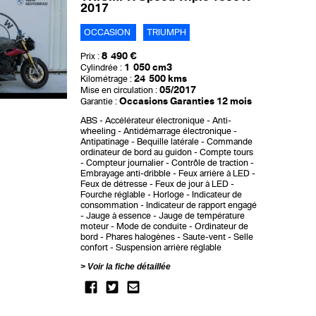
2017
OCCASION
TRIUMPH
8 490 €
Prix :
1 050 cm3
Cylindrée :
24 500 kms
Kilométrage :
05/2017
Mise en circulation :
Occasions Garanties 12 mois
Garantie :
ABS
Accélérateur électronique
Anti-
wheeling
Antidémarrage électronique
Antipatinage
Bequille latérale
Commande
ordinateur de bord au guidon
Compte tours
Compteur journalier
Contrôle de traction
Embrayage anti-dribble
Feux arrière à LED
Feux de détresse
Feux de jour à LED
Fourche réglable
Horloge
Indicateur de
consommation
Indicateur de rapport engagé
Jauge à essence
Jauge de température
moteur
Mode de conduite
Ordinateur de
bord
Phares halogènes
Saute-vent
Selle
confort
Suspension arrière réglable
Voir la fiche détaillée