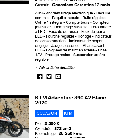
Mise en circulation :
Occasions Garanties 12 mois
Garantie :
ABS
Antidémarrage électronique
Bequille
centrale
Bequille latérale
Bulle réglable
Coffre 1 intégral
Compte tours
Compteur
journalier
Démarrage sans clé
Feux arrière
à LED
Feux de détresse
Feux de jour à
LED
Fourche réglable
Horloge
Indicateur
de consommation
Indicateur de rapport
engagé
Jauge à essence
Phares avant
LED
Poignées de maintien arrière
Prise
12V
Protege mains
Suspension arrière
réglable
Voir la fiche détaillée
KTM Adventure 390 A2 Blanc
2020
OCCASION
KTM
3 290 €
Prix :
373 cm3
Cylindrée :
26 250 kms
Kilométrage :