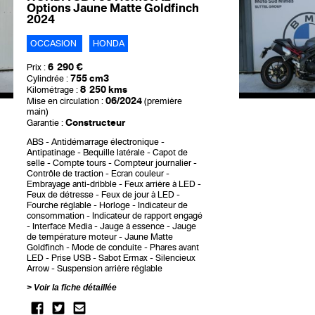
Options Jaune Matte Goldfinch
2024
OCCASION
HONDA
6 290 €
Prix :
755 cm3
Cylindrée :
8 250 kms
Kilométrage :
06/2024
Mise en circulation :
(première
main)
Constructeur
Garantie :
ABS
Antidémarrage électronique
Antipatinage
Bequille latérale
Capot de
selle
Compte tours
Compteur journalier
Contrôle de traction
Ecran couleur
Embrayage anti-dribble
Feux arrière à LED
Feux de détresse
Feux de jour à LED
Fourche réglable
Horloge
Indicateur de
consommation
Indicateur de rapport engagé
Interface Media
Jauge à essence
Jauge
de température moteur
Jaune Matte
Goldfinch
Mode de conduite
Phares avant
LED
Prise USB
Sabot Ermax
Silencieux
Arrow
Suspension arrière réglable
Voir la fiche détaillée