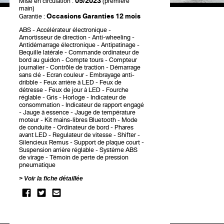
05/2023
Mise en circulation :
(première
main)
Occasions Garanties 12 mois
Garantie :
ABS
Accélérateur électronique
Amortisseur de direction
Anti-wheeling
Antidémarrage électronique
Antipatinage
Bequille latérale
Commande ordinateur de
bord au guidon
Compte tours
Compteur
journalier
Contrôle de traction
Démarrage
sans clé
Ecran couleur
Embrayage anti-
dribble
Feux arrière à LED
Feux de
détresse
Feux de jour à LED
Fourche
réglable
Gris
Horloge
Indicateur de
consommation
Indicateur de rapport engagé
Jauge à essence
Jauge de température
moteur
Kit mains-libres Bluetooth
Mode
de conduite
Ordinateur de bord
Phares
avant LED
Regulateur de vitesse
Shifter
Silencieux Remus
Support de plaque court
Suspension arrière réglable
Système ABS
de virage
Témoin de perte de pression
pneumatique
Voir la fiche détaillée