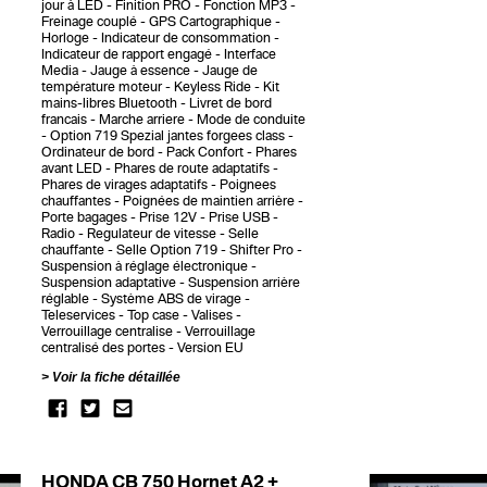
jour à LED
Finition PRO
Fonction MP3
Freinage couplé
GPS Cartographique
Horloge
Indicateur de consommation
Indicateur de rapport engagé
Interface
Media
Jauge à essence
Jauge de
température moteur
Keyless Ride
Kit
mains-libres Bluetooth
Livret de bord
francais
Marche arriere
Mode de conduite
Option 719 Spezial jantes forgees class
Ordinateur de bord
Pack Confort
Phares
avant LED
Phares de route adaptatifs
Phares de virages adaptatifs
Poignees
chauffantes
Poignées de maintien arrière
Porte bagages
Prise 12V
Prise USB
Radio
Regulateur de vitesse
Selle
chauffante
Selle Option 719
Shifter Pro
Suspension à réglage électronique
Suspension adaptative
Suspension arrière
réglable
Système ABS de virage
Teleservices
Top case
Valises
Verrouillage centralise
Verrouillage
centralisé des portes
Version EU
Voir la fiche détaillée
HONDA CB 750 Hornet A2 +