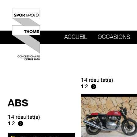
ACCUEIL
OCCASIONS
REVENIR AU SITE DE SPORT MOTO T
14 résultat(s)
1
2
ABS
14 résultat(s)
1
2