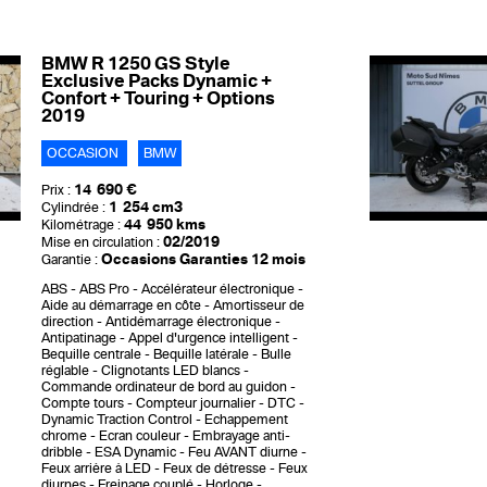
BMW R 1250 GS Style
Exclusive Packs Dynamic +
Confort + Touring + Options
2019
OCCASION
BMW
14 690 €
Prix :
1 254 cm3
Cylindrée :
44 950 kms
Kilométrage :
02/2019
Mise en circulation :
Occasions Garanties 12 mois
Garantie :
ABS
ABS Pro
Accélérateur électronique
Aide au démarrage en côte
Amortisseur de
direction
Antidémarrage électronique
Antipatinage
Appel d'urgence intelligent
Bequille centrale
Bequille latérale
Bulle
réglable
Clignotants LED blancs
Commande ordinateur de bord au guidon
Compte tours
Compteur journalier
DTC -
Dynamic Traction Control
Echappement
chrome
Ecran couleur
Embrayage anti-
dribble
ESA Dynamic
Feu AVANT diurne
Feux arrière à LED
Feux de détresse
Feux
diurnes
Freinage couplé
Horloge