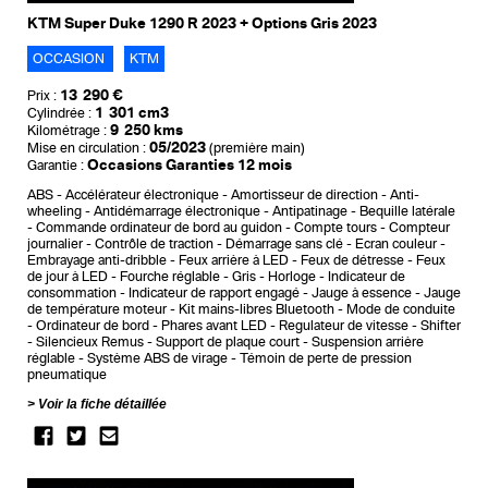
KTM Super Duke 1290 R 2023 + Options Gris 2023
OCCASION
KTM
13 290 €
Prix :
1 301 cm3
Cylindrée :
9 250 kms
Kilométrage :
05/2023
Mise en circulation :
(première main)
Occasions Garanties 12 mois
Garantie :
ABS
Accélérateur électronique
Amortisseur de direction
Anti-
wheeling
Antidémarrage électronique
Antipatinage
Bequille latérale
Commande ordinateur de bord au guidon
Compte tours
Compteur
journalier
Contrôle de traction
Démarrage sans clé
Ecran couleur
Embrayage anti-dribble
Feux arrière à LED
Feux de détresse
Feux
de jour à LED
Fourche réglable
Gris
Horloge
Indicateur de
consommation
Indicateur de rapport engagé
Jauge à essence
Jauge
de température moteur
Kit mains-libres Bluetooth
Mode de conduite
Ordinateur de bord
Phares avant LED
Regulateur de vitesse
Shifter
Silencieux Remus
Support de plaque court
Suspension arrière
réglable
Système ABS de virage
Témoin de perte de pression
pneumatique
Voir la fiche détaillée