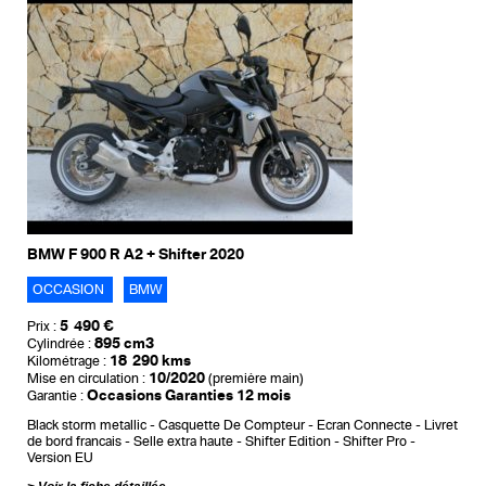
BMW F 900 R A2 + Shifter 2020
OCCASION
BMW
5 490 €
Prix :
895 cm3
Cylindrée :
18 290 kms
Kilométrage :
10/2020
Mise en circulation :
(première main)
Occasions Garanties 12 mois
Garantie :
Black storm metallic
Casquette De Compteur
Ecran Connecte
Livret
de bord francais
Selle extra haute
Shifter Edition
Shifter Pro
Version EU