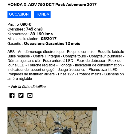
HONDA X-ADV 750 DCT Pack Adventure 2017
OCCASION
HONDA
5 890 €
Prix :
745 cm3
Cylindrée :
39 190 kms
Kilométrage :
08/2017
Mise en circulation :
Occasions Garanties 12 mois
Garantie :
ABS
Antidémarrage électronique
Bequille centrale
Bequille latérale
Bulle réglable
Coffre 1 intégral
Compte tours
Compteur journalier
Démarrage sans clé
Feux arrière à LED
Feux de détresse
Feux de
jour à LED
Fourche réglable
Horloge
Indicateur de consommation
Indicateur de rapport engagé
Jauge à essence
Phares avant LED
Poignées de maintien arrière
Prise 12V
Protege mains
Suspension
arrière réglable
Voir la fiche détaillée