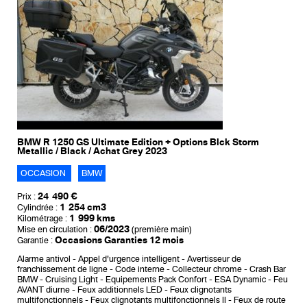
BMW R 1250 GS Ultimate Edition + Options Blck Storm
Metallic / Black / Achat Grey 2023
OCCASION
BMW
24 490 €
Prix :
1 254 cm3
Cylindrée :
1 999 kms
Kilométrage :
06/2023
Mise en circulation :
(première main)
Occasions Garanties 12 mois
Garantie :
Alarme antivol
Appel d'urgence intelligent
Avertisseur de
franchissement de ligne
Code interne
Collecteur chrome
Crash Bar
BMW
Cruising Light
Equipements Pack Confort
ESA Dynamic
Feu
AVANT diurne
Feux additionnels LED
Feux clignotants
multifonctionnels
Feux clignotants multifonctionnels II
Feux de route