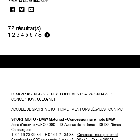
Voir la fiche détaillée
72 résultat(s)
1
2
3
4
5
6
7
8
DESIGN :
AGENCE-S
DÉVELOPPEMENT :
A. WODNIACK
CONCEPTION :
O. LOYNET
ACCUEIL DE SPORT MOTO THOME
MENTIONS LÉGALES
CONTACT
SPORT MOTO – BMW Motorrad – Concessionnaire moto BMW
Zone d’activité EURO 2000 – 18 Avenue de la Dame – 30132 Nîmes –
Caissargues
T.
04 66 23 09 84 –
F.
04 66 21 35 88 –
Contactez-nous par email
Coordonnées GPS en degrés, Nord : 43.799512 – Est : 4.380267