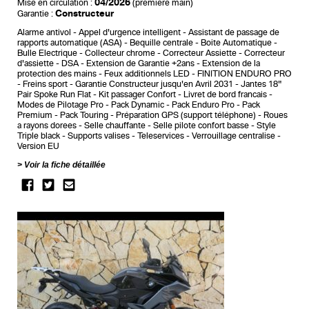
04/2026
Mise en circulation :
(première main)
Constructeur
Garantie :
Alarme antivol
Appel d'urgence intelligent
Assistant de passage de
rapports automatique (ASA)
Bequille centrale
Boite Automatique
Bulle Electrique
Collecteur chrome
Correcteur Assiette
Correcteur
d'assiette
DSA
Extension de Garantie +2ans
Extension de la
protection des mains
Feux additionnels LED
FINITION ENDURO PRO
Freins sport
Garantie Constructeur jusqu'en Avril 2031
Jantes 18"
Pair Spoke Run Flat
Kit passager Confort
Livret de bord francais
Modes de Pilotage Pro
Pack Dynamic
Pack Enduro Pro
Pack
Premium
Pack Touring
Préparation GPS (support téléphone)
Roues
a rayons dorees
Selle chauffante
Selle pilote confort basse
Style
Triple black
Supports valises
Teleservices
Verrouillage centralise
Version EU
Voir la fiche détaillée