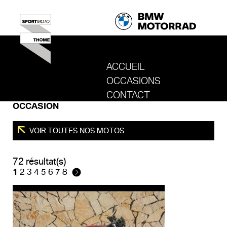
ACCUEIL
OCCASIONS
REVENIR AU SITE DE SPORT MOTO T
CONTACT
OCCASION
VOIR TOUTES NOS MOTOS
72 résultat(s)
1
2
3
4
5
6
7
8