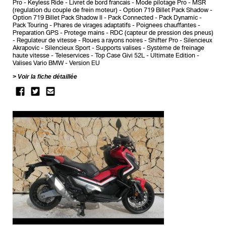
Pro
Keyless Ride
Livret de bord francais
Mode pilotage Pro
MSR
(regulation du couple de frein moteur)
Option 719 Billet Pack Shadow
Option 719 Billet Pack Shadow II
Pack Connected
Pack Dynamic
Pack Touring
Phares de virages adaptatifs
Poignees chauffantes
Preparation GPS
Protege mains
RDC (capteur de pression des pneus)
Regulateur de vitesse
Roues a rayons noires
Shifter Pro
Silencieux
Akrapovic
Silencieux Sport
Supports valises
Système de freinage
haute vitesse
Teleservices
Top Case Givi 52L
Ultimate Edition
Valises Vario BMW
Version EU
Voir la fiche détaillée