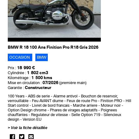
BMW R 18 100 Ans Finition Pro R18 Gris 2026
OCCASION
BMW
18 990 €
Prix :
1 802 cm3
Cylindrée :
1 500 kms
Kilométrage :
07/2026
Mise en circulation :
(première main)
Constructeur
Garantie :
100 Years
ABS de serie
Alarme antivol
Bouchon de reservoir,
verrouillable
Feu AVANT diurne
Feux de route Pro
Finition PRO
Hill
Start control
Livret de bord francais
Marche arriere
Moteur noir
Option Design chrome
Phares de virages adaptatifs
Poignees
chauffantes
Regulateur de vitesse
Selle Option 719
Silencieux
design
Version EU
Voir la fiche détaillée