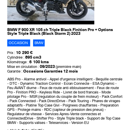
BMW F 900 XR 105 ch Triple Black Finition Pro + Options
Style Triple Black (Black Storm 2) 2023
OCCASION
BMW
10 290 €
Prix :
895 cm3
Cylindrée :
6 100 kms
Kilométrage :
09/2023
Mise en circulation :
(première main)
Occasions Garanties 12 mois
Garantie :
ABS Pro
Alarme antivol
Appel d'urgence intelligent
Bequille centrale
DTC - Dynamic Traction Control
Ecran Connecte
ESA Dynamic
Feu AVANT diurne
Feux de route anti-éblouissement
Feux de route
Pro
Finition PRO
Keyless Ride
Livret de bord francais
Mode
pilotage Pro
MSR (regulation du couple de frein moteur)
Pack Confort
Pack Connected
Pack DirectDrive
Pack Touring
Phares de virages
adaptatifs
Platine Top Case Givi
Poignees chauffantes
Preparation
GPS
Protege mains
RDC (capteur de pression des pneus)
Regulateur de vitesse
Services Apres-Vente connectes et
ConnectedDrive
Shifter Pro
Style Triple black
Support de Top Case
BMW
Supports valises
Teleservices
Version EU