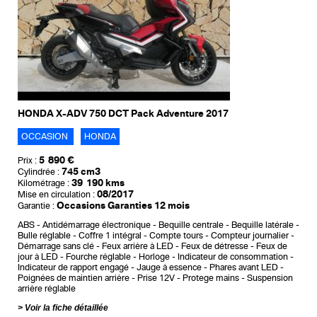
HONDA X-ADV 750 DCT Pack Adventure 2017
OCCASION
HONDA
5 890 €
Prix :
745 cm3
Cylindrée :
39 190 kms
Kilométrage :
08/2017
Mise en circulation :
Occasions Garanties 12 mois
Garantie :
ABS
Antidémarrage électronique
Bequille centrale
Bequille latérale
Bulle réglable
Coffre 1 intégral
Compte tours
Compteur journalier
Démarrage sans clé
Feux arrière à LED
Feux de détresse
Feux de
jour à LED
Fourche réglable
Horloge
Indicateur de consommation
Indicateur de rapport engagé
Jauge à essence
Phares avant LED
Poignées de maintien arrière
Prise 12V
Protege mains
Suspension
arrière réglable
Voir la fiche détaillée