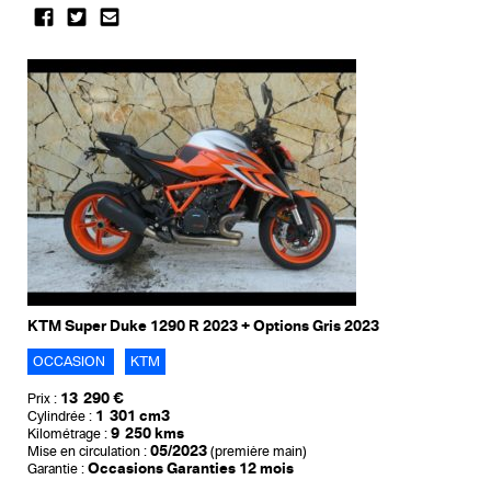
KTM Super Duke 1290 R 2023 + Options Gris 2023
OCCASION
KTM
13 290 €
Prix :
1 301 cm3
Cylindrée :
9 250 kms
Kilométrage :
05/2023
Mise en circulation :
(première main)
Occasions Garanties 12 mois
Garantie :