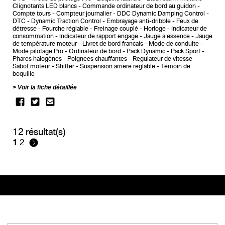
Clignotants LED blancs
Commande ordinateur de bord au guidon
Compte tours
Compteur journalier
DDC Dynamic Damping Control
DTC - Dynamic Traction Control
Embrayage anti-dribble
Feux de
détresse
Fourche réglable
Freinage couplé
Horloge
Indicateur de
consommation
Indicateur de rapport engagé
Jauge à essence
Jauge
de température moteur
Livret de bord francais
Mode de conduite
Mode pilotage Pro
Ordinateur de bord
Pack Dynamic
Pack Sport
Phares halogènes
Poignees chauffantes
Regulateur de vitesse
Sabot moteur
Shifter
Suspension arrière réglable
Témoin de
bequille
Voir la fiche détaillée
12 résultat(s)
1
2