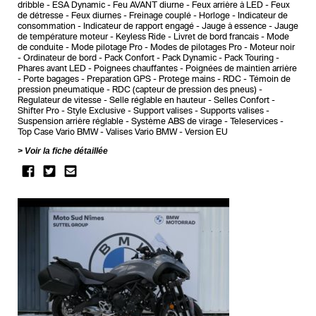
dribble
ESA Dynamic
Feu AVANT diurne
Feux arrière à LED
Feux
de détresse
Feux diurnes
Freinage couplé
Horloge
Indicateur de
consommation
Indicateur de rapport engagé
Jauge à essence
Jauge
de température moteur
Keyless Ride
Livret de bord francais
Mode
de conduite
Mode pilotage Pro
Modes de pilotages Pro
Moteur noir
Ordinateur de bord
Pack Confort
Pack Dynamic
Pack Touring
Phares avant LED
Poignees chauffantes
Poignées de maintien arrière
Porte bagages
Preparation GPS
Protege mains
RDC - Témoin de
pression pneumatique
RDC (capteur de pression des pneus)
Regulateur de vitesse
Selle réglable en hauteur
Selles Confort
Shifter Pro
Style Exclusive
Support valises
Supports valises
Suspension arrière réglable
Système ABS de virage
Teleservices
Top Case Vario BMW
Valises Vario BMW
Version EU
Voir la fiche détaillée