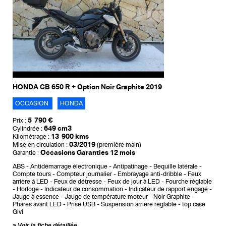
HONDA CB 650 R + Option Noir Graphite 2019
OCCASION
HONDA
5 790 €
Prix :
649 cm3
Cylindrée :
13 900 kms
Kilométrage :
03/2019
Mise en circulation :
(première main)
Occasions Garanties 12 mois
Garantie :
ABS
Antidémarrage électronique
Antipatinage
Bequille latérale
Compte tours
Compteur journalier
Embrayage anti-dribble
Feux
arrière à LED
Feux de détresse
Feux de jour à LED
Fourche réglable
Horloge
Indicateur de consommation
Indicateur de rapport engagé
Jauge à essence
Jauge de température moteur
Noir Graphite
Phares avant LED
Prise USB
Suspension arrière réglable
top case
Givi
Voir la fiche détaillée