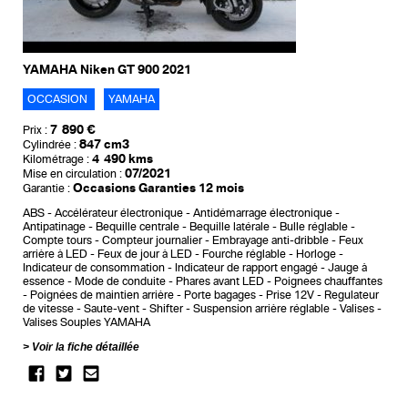
YAMAHA Niken GT 900 2021
OCCASION
YAMAHA
7 890 €
Prix :
847 cm3
Cylindrée :
4 490 kms
Kilométrage :
07/2021
Mise en circulation :
Occasions Garanties 12 mois
Garantie :
ABS
Accélérateur électronique
Antidémarrage électronique
Antipatinage
Bequille centrale
Bequille latérale
Bulle réglable
Compte tours
Compteur journalier
Embrayage anti-dribble
Feux
arrière à LED
Feux de jour à LED
Fourche réglable
Horloge
Indicateur de consommation
Indicateur de rapport engagé
Jauge à
essence
Mode de conduite
Phares avant LED
Poignees chauffantes
Poignées de maintien arrière
Porte bagages
Prise 12V
Regulateur
de vitesse
Saute-vent
Shifter
Suspension arrière réglable
Valises
Valises Souples YAMAHA
Voir la fiche détaillée