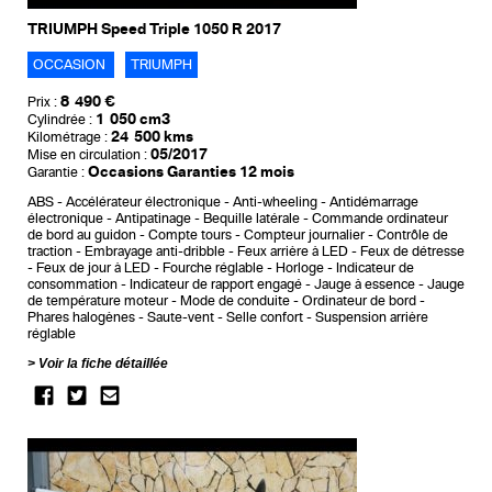
TRIUMPH Speed Triple 1050 R 2017
OCCASION
TRIUMPH
8 490 €
Prix :
1 050 cm3
Cylindrée :
24 500 kms
Kilométrage :
05/2017
Mise en circulation :
Occasions Garanties 12 mois
Garantie :
ABS
Accélérateur électronique
Anti-wheeling
Antidémarrage
électronique
Antipatinage
Bequille latérale
Commande ordinateur
de bord au guidon
Compte tours
Compteur journalier
Contrôle de
traction
Embrayage anti-dribble
Feux arrière à LED
Feux de détresse
Feux de jour à LED
Fourche réglable
Horloge
Indicateur de
consommation
Indicateur de rapport engagé
Jauge à essence
Jauge
de température moteur
Mode de conduite
Ordinateur de bord
Phares halogènes
Saute-vent
Selle confort
Suspension arrière
réglable
Voir la fiche détaillée