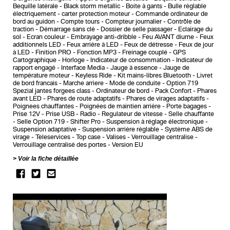
Bequille latérale
Black storm metallic
Boite à gants
Bulle réglable
électriquement
carter protection moteur
Commande ordinateur de
bord au guidon
Compte tours
Compteur journalier
Contrôle de
traction
Démarrage sans clé
Dossier de selle passager
Eclairage du
sol
Ecran couleur
Embrayage anti-dribble
Feu AVANT diurne
Feux
additionnels LED
Feux arrière à LED
Feux de détresse
Feux de jour
à LED
Finition PRO
Fonction MP3
Freinage couplé
GPS
Cartographique
Horloge
Indicateur de consommation
Indicateur de
rapport engagé
Interface Media
Jauge à essence
Jauge de
température moteur
Keyless Ride
Kit mains-libres Bluetooth
Livret
de bord francais
Marche arriere
Mode de conduite
Option 719
Spezial jantes forgees class
Ordinateur de bord
Pack Confort
Phares
avant LED
Phares de route adaptatifs
Phares de virages adaptatifs
Poignees chauffantes
Poignées de maintien arrière
Porte bagages
Prise 12V
Prise USB
Radio
Regulateur de vitesse
Selle chauffante
Selle Option 719
Shifter Pro
Suspension à réglage électronique
Suspension adaptative
Suspension arrière réglable
Système ABS de
virage
Teleservices
Top case
Valises
Verrouillage centralise
Verrouillage centralisé des portes
Version EU
Voir la fiche détaillée