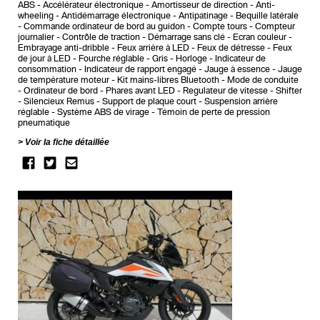
ABS
Accélérateur électronique
Amortisseur de direction
Anti-
wheeling
Antidémarrage électronique
Antipatinage
Bequille latérale
Commande ordinateur de bord au guidon
Compte tours
Compteur
journalier
Contrôle de traction
Démarrage sans clé
Ecran couleur
Embrayage anti-dribble
Feux arrière à LED
Feux de détresse
Feux
de jour à LED
Fourche réglable
Gris
Horloge
Indicateur de
consommation
Indicateur de rapport engagé
Jauge à essence
Jauge
de température moteur
Kit mains-libres Bluetooth
Mode de conduite
Ordinateur de bord
Phares avant LED
Regulateur de vitesse
Shifter
Silencieux Remus
Support de plaque court
Suspension arrière
réglable
Système ABS de virage
Témoin de perte de pression
pneumatique
Voir la fiche détaillée