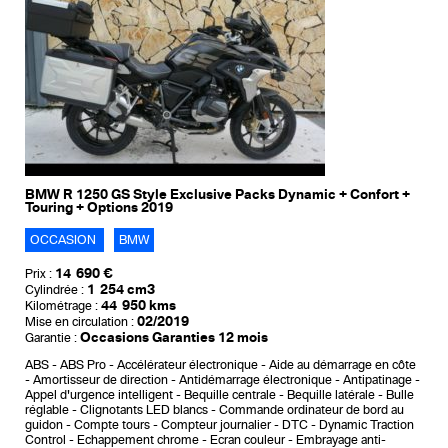
BMW R 1250 GS Style Exclusive Packs Dynamic + Confort +
Touring + Options 2019
OCCASION
BMW
14 690 €
Prix :
1 254 cm3
Cylindrée :
44 950 kms
Kilométrage :
02/2019
Mise en circulation :
Occasions Garanties 12 mois
Garantie :
ABS
ABS Pro
Accélérateur électronique
Aide au démarrage en côte
Amortisseur de direction
Antidémarrage électronique
Antipatinage
Appel d'urgence intelligent
Bequille centrale
Bequille latérale
Bulle
réglable
Clignotants LED blancs
Commande ordinateur de bord au
guidon
Compte tours
Compteur journalier
DTC - Dynamic Traction
Control
Echappement chrome
Ecran couleur
Embrayage anti-