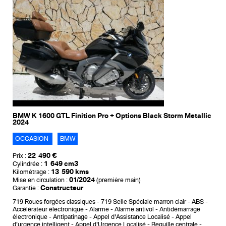
BMW K 1600 GTL Finition Pro + Options Black Storm Metallic
2024
OCCASION
BMW
22 490 €
Prix :
1 649 cm3
Cylindrée :
13 590 kms
Kilométrage :
01/2024
Mise en circulation :
(première main)
Constructeur
Garantie :
719 Roues forgées classiques
719 Selle Spéciale marron clair
ABS
Accélérateur électronique
Alarme
Alarme antivol
Antidémarrage
électronique
Antipatinage
Appel d'Assistance Localisé
Appel
d'urgence intelligent
Appel d'Urgence Localisé
Bequille centrale