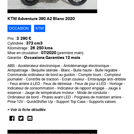
KTM Adventure 390 A2 Blanc 2020
OCCASION
KTM
3 290 €
Prix :
373 cm3
Cylindrée :
26 250 kms
Kilométrage :
07/2020
Mise en circulation :
(première main)
Occasions Garanties 12 mois
Garantie :
ABS
Accélérateur électronique
Antidémarrage électronique
Antipatinage
Bequille latérale
Blanc
Bulle haute
Bulle réglable
Commande ordinateur de bord au guidon
Compte tours
Compteur
journalier
Contrôle de traction
Ecran couleur
Embrayage anti-dribble
Feux arrière à LED
Feux de détresse
Feux de jour à LED
Horloge
Indicateur de consommation
Indicateur de rapport engagé
Jauge à
essence
Jauge de température moteur
Mode de conduite
Ordinateur de bord
Phares avant LED
Poignées de maintien arrière
Prise 12V
QuickShifter Up
Support Top Case
Supports valises
Voir la fiche détaillée