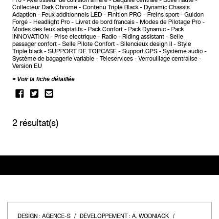
Pro
Avertisseur de collision arrière
Bequille centrale
Bulle haute
Collecteur Dark Chrome
Contenu Triple Black
Dynamic Chassis
Adaption
Feux additionnels LED
Finition PRO
Freins sport
Guidon
Forgé
Headlight Pro
Livret de bord francais
Modes de Pilotage Pro
Modes des feux adaptatifs
Pack Confort
Pack Dynamic
Pack
INNOVATION
Prise electrique
Radio
Riding assistant
Selle
passager confort
Selle Pilote Confort
Silencieux design II
Style
Triple black
SUPPORT DE TOPCASE
Support GPS
Système audio
Système de bagagerie variable
Teleservices
Verrouillage centralise
Version EU
Voir la fiche détaillée
2 résultat(s)
DESIGN :
AGENCE-S
DÉVELOPPEMENT :
A. WODNIACK