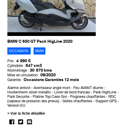
BMW C 650 GT Pack HigLine 2020
OCCASION
BMW
4 990 €
Prix :
647 cm3
Cylindrée :
30 670 kms
Kilométrage :
09/2020
Mise en circulation :
Occasions Garanties 12 mois
Garantie :
Alarme antivol
Avertisseur angle mort
Feu AVANT diurne
Hockenheim silver metallic
Livret de bord francais
Pack HighLine
Pack Securite
Platine Top Case Givi
Poignees chauffantes
RDC
(capteur de pression des pneus)
Selles chauffantes
Support GPS
Version EU
Voir la fiche détaillée