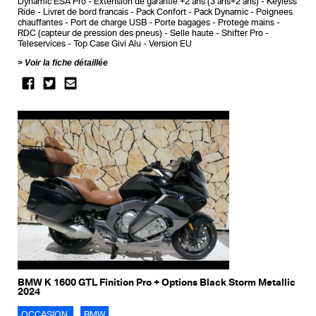
Dynamic ESA Pro
Extension de garantie +2 ans (3 ans+2 ans)
Keyless
Ride
Livret de bord francais
Pack Confort
Pack Dynamic
Poignees
chauffantes
Port de charge USB
Porte bagages
Protege mains
RDC (capteur de pression des pneus)
Selle haute
Shifter Pro
Teleservices
Top Case Givi Alu
Version EU
Voir la fiche détaillée
BMW K 1600 GTL Finition Pro + Options Black Storm Metallic
2024
OCCASION
BMW