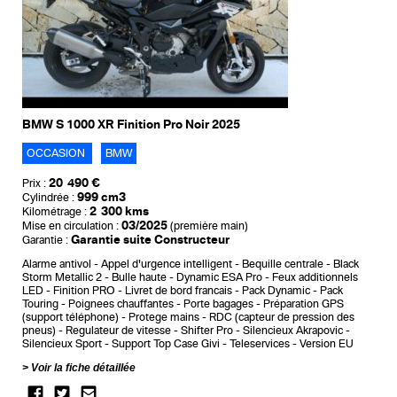
BMW S 1000 XR Finition Pro Noir 2025
OCCASION
BMW
20 490 €
Prix :
999 cm3
Cylindrée :
2 300 kms
Kilométrage :
03/2025
Mise en circulation :
(première main)
Garantie suite Constructeur
Garantie :
Alarme antivol
Appel d'urgence intelligent
Bequille centrale
Black
Storm Metallic 2
Bulle haute
Dynamic ESA Pro
Feux additionnels
LED
Finition PRO
Livret de bord francais
Pack Dynamic
Pack
Touring
Poignees chauffantes
Porte bagages
Préparation GPS
(support téléphone)
Protege mains
RDC (capteur de pression des
pneus)
Regulateur de vitesse
Shifter Pro
Silencieux Akrapovic
Silencieux Sport
Support Top Case Givi
Teleservices
Version EU
Voir la fiche détaillée