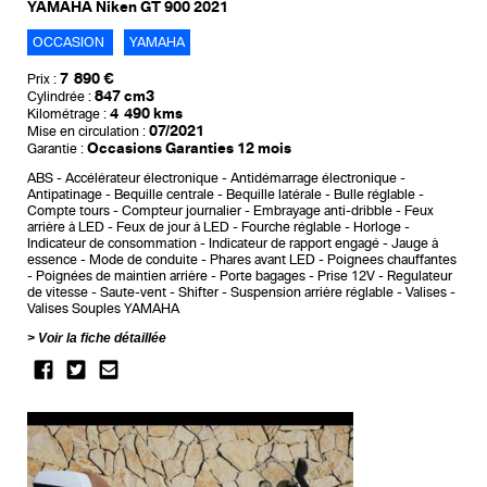
YAMAHA Niken GT 900 2021
OCCASION
YAMAHA
7 890 €
Prix :
847 cm3
Cylindrée :
4 490 kms
Kilométrage :
07/2021
Mise en circulation :
Occasions Garanties 12 mois
Garantie :
ABS
Accélérateur électronique
Antidémarrage électronique
Antipatinage
Bequille centrale
Bequille latérale
Bulle réglable
Compte tours
Compteur journalier
Embrayage anti-dribble
Feux
arrière à LED
Feux de jour à LED
Fourche réglable
Horloge
Indicateur de consommation
Indicateur de rapport engagé
Jauge à
essence
Mode de conduite
Phares avant LED
Poignees chauffantes
Poignées de maintien arrière
Porte bagages
Prise 12V
Regulateur
de vitesse
Saute-vent
Shifter
Suspension arrière réglable
Valises
Valises Souples YAMAHA
Voir la fiche détaillée