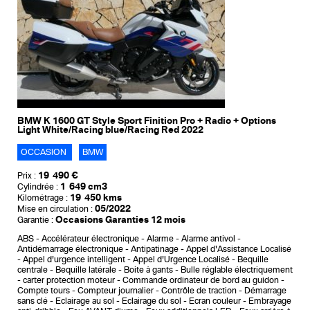
BMW K 1600 GT Style Sport Finition Pro + Radio + Options
Light White/Racing blue/Racing Red 2022
OCCASION
BMW
19 490 €
Prix :
1 649 cm3
Cylindrée :
19 450 kms
Kilométrage :
05/2022
Mise en circulation :
Occasions Garanties 12 mois
Garantie :
ABS
Accélérateur électronique
Alarme
Alarme antivol
Antidémarrage électronique
Antipatinage
Appel d'Assistance Localisé
Appel d'urgence intelligent
Appel d'Urgence Localisé
Bequille
centrale
Bequille latérale
Boite à gants
Bulle réglable électriquement
carter protection moteur
Commande ordinateur de bord au guidon
Compte tours
Compteur journalier
Contrôle de traction
Démarrage
sans clé
Eclairage au sol
Eclairage du sol
Ecran couleur
Embrayage