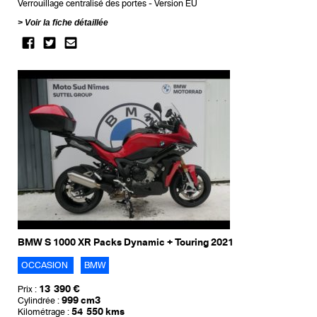
Verrouillage centralisé des portes
Version EU
Voir la fiche détaillée
BMW S 1000 XR Packs Dynamic + Touring 2021
OCCASION
BMW
13 390 €
Prix :
999 cm3
Cylindrée :
54 550 kms
Kilométrage :