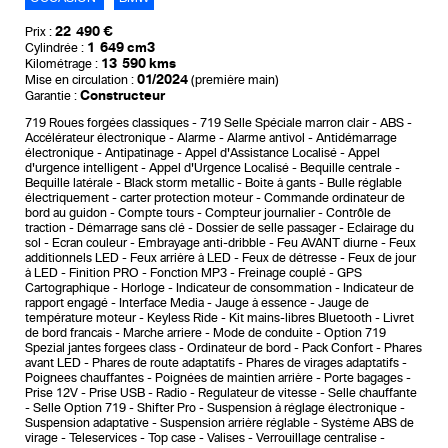
22 490 €
Prix :
1 649 cm3
Cylindrée :
13 590 kms
Kilométrage :
01/2024
Mise en circulation :
(première main)
Constructeur
Garantie :
719 Roues forgées classiques
719 Selle Spéciale marron clair
ABS
Accélérateur électronique
Alarme
Alarme antivol
Antidémarrage
électronique
Antipatinage
Appel d'Assistance Localisé
Appel
d'urgence intelligent
Appel d'Urgence Localisé
Bequille centrale
Bequille latérale
Black storm metallic
Boite à gants
Bulle réglable
électriquement
carter protection moteur
Commande ordinateur de
bord au guidon
Compte tours
Compteur journalier
Contrôle de
traction
Démarrage sans clé
Dossier de selle passager
Eclairage du
sol
Ecran couleur
Embrayage anti-dribble
Feu AVANT diurne
Feux
additionnels LED
Feux arrière à LED
Feux de détresse
Feux de jour
à LED
Finition PRO
Fonction MP3
Freinage couplé
GPS
Cartographique
Horloge
Indicateur de consommation
Indicateur de
rapport engagé
Interface Media
Jauge à essence
Jauge de
température moteur
Keyless Ride
Kit mains-libres Bluetooth
Livret
de bord francais
Marche arriere
Mode de conduite
Option 719
Spezial jantes forgees class
Ordinateur de bord
Pack Confort
Phares
avant LED
Phares de route adaptatifs
Phares de virages adaptatifs
Poignees chauffantes
Poignées de maintien arrière
Porte bagages
Prise 12V
Prise USB
Radio
Regulateur de vitesse
Selle chauffante
Selle Option 719
Shifter Pro
Suspension à réglage électronique
Suspension adaptative
Suspension arrière réglable
Système ABS de
virage
Teleservices
Top case
Valises
Verrouillage centralise