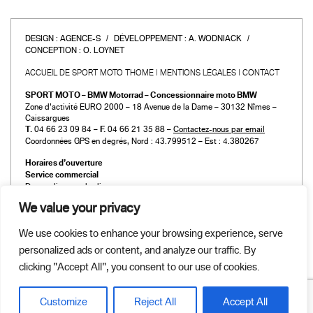
DESIGN :
AGENCE-S
DÉVELOPPEMENT :
A. WODNIACK
CONCEPTION :
O. LOYNET
ACCUEIL DE SPORT MOTO THOME
MENTIONS LÉGALES
CONTACT
SPORT MOTO – BMW Motorrad – Concessionnaire moto BMW
Zone d’activité EURO 2000 – 18 Avenue de la Dame – 30132 Nîmes –
Caissargues
T.
04 66 23 09 84 –
F.
04 66 21 35 88 –
Contactez-nous par email
Coordonnées GPS en degrés, Nord : 43.799512 – Est : 4.380267
Horaires d’ouverture
Service commercial
Du mardi au vendredi :
de 9h00 à 12h00 et de 14h00 à 19h00
We value your privacy
Le samedi :
de 9h00 à 12h00 et de 14h00 à 18h00
We use cookies to enhance your browsing experience, serve
Atelier et Pièces détachées
personalized ads or content, and analyze our traffic. By
Du mardi au vendredi :
de 9h00 à 12h00 et de 14h00 à 19h00
clicking "Accept All", you consent to our use of cookies.
Le samedi :
de 9h00 à 12h00 et de 14h00 à 18h00
Customize
Reject All
Accept All