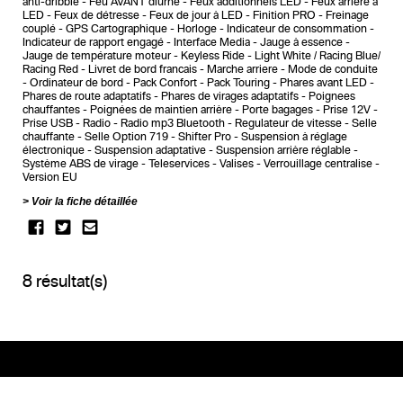
anti-dribble
Feu AVANT diurne
Feux additionnels LED
Feux arrière à
LED
Feux de détresse
Feux de jour à LED
Finition PRO
Freinage
couplé
GPS Cartographique
Horloge
Indicateur de consommation
Indicateur de rapport engagé
Interface Media
Jauge à essence
Jauge de température moteur
Keyless Ride
Light White / Racing Blue/
Racing Red
Livret de bord francais
Marche arriere
Mode de conduite
Ordinateur de bord
Pack Confort
Pack Touring
Phares avant LED
Phares de route adaptatifs
Phares de virages adaptatifs
Poignees
chauffantes
Poignées de maintien arrière
Porte bagages
Prise 12V
Prise USB
Radio
Radio mp3 Bluetooth
Regulateur de vitesse
Selle
chauffante
Selle Option 719
Shifter Pro
Suspension à réglage
électronique
Suspension adaptative
Suspension arrière réglable
Système ABS de virage
Teleservices
Valises
Verrouillage centralise
Version EU
Voir la fiche détaillée
8 résultat(s)