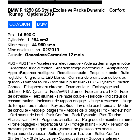
BMW R 1250 GS Style Exclusive Packs Dynamic + Confort +
Touring + Options 2019
OCCASION
BMW
14 690 €
Prix :
1 254 cm3
Cylindrée :
44 950 kms
Kilométrage :
02/2019
Mise en circulation :
Occasions Garanties 12 mois
Garantie :
ABS
ABS Pro
Accélérateur électronique
Aide au démarrage en côte
Amortisseur de direction
Antidémarrage électronique
Antipatinage
Appel d'urgence intelligent
Bequille centrale
Bequille latérale
Bulle
réglable
Clignotants LED blancs
Commande ordinateur de bord au
guidon
Compte tours
Compteur journalier
DTC - Dynamic Traction
Control
Echappement chrome
Ecran couleur
Embrayage anti-
dribble
ESA Dynamic
Feu AVANT diurne
Feux arrière à LED
Feux
de détresse
Feux diurnes
Freinage couplé
Horloge
Indicateur de
consommation
Indicateur de rapport engagé
Jauge à essence
Jauge
de température moteur
Keyless Ride
Livret de bord francais
Mode
de conduite
Mode pilotage Pro
Modes de pilotages Pro
Moteur noir
Ordinateur de bord
Pack Confort
Pack Dynamic
Pack Touring
Phares avant LED
Poignees chauffantes
Poignées de maintien arrière
Porte bagages
Preparation GPS
Protege mains
RDC - Témoin de
pression pneumatique
RDC (capteur de pression des pneus)
Regulateur de vitesse
Selle réglable en hauteur
Selles Confort
Shifter Pro
Style Exclusive
Support valises
Supports valises