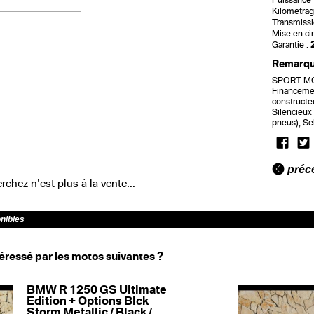
Puissance f
Kilométrag
Transmissi
Mise en cir
Garantie :
Remarq
SPORT MOT
Financemen
constructeu
Silencieux
pneus), Se
préc
chez n'est plus à la vente...
onibles
éressé par les motos suivantes ?
BMW R 1250 GS Ultimate
Edition + Options Blck
Storm Metallic / Black /