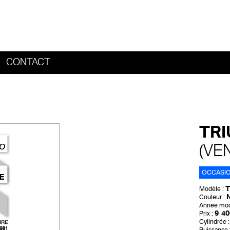
CONTACT
HOME
TRI
(VE
OCCASI
T
Modèle :
N
Couleur :
Année mod
9 40
Prix :
Cylindrée :