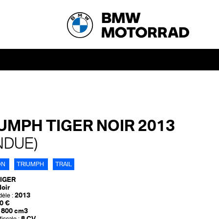
UMPH TIGER NOIR 2013
NDUE)
ON
TRIUMPH
TRAIL
IGER
oir
2013
èle :
0 €
800 cm3
8 CV