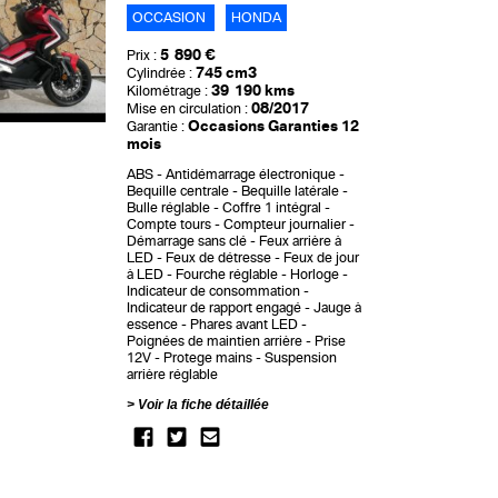
OCCASION
HONDA
5 890 €
Prix :
745 cm3
Cylindrée :
39 190 kms
Kilométrage :
08/2017
Mise en circulation :
Occasions Garanties 12
Garantie :
mois
ABS
Antidémarrage électronique
Bequille centrale
Bequille latérale
Bulle réglable
Coffre 1 intégral
Compte tours
Compteur journalier
Démarrage sans clé
Feux arrière à
LED
Feux de détresse
Feux de jour
à LED
Fourche réglable
Horloge
Indicateur de consommation
Indicateur de rapport engagé
Jauge à
essence
Phares avant LED
Poignées de maintien arrière
Prise
12V
Protege mains
Suspension
arrière réglable
Voir la fiche détaillée