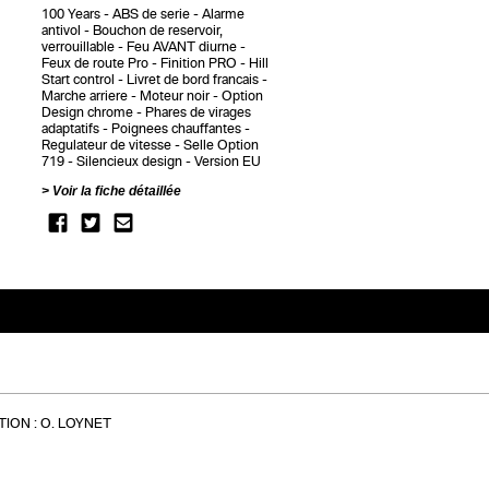
100 Years
ABS de serie
Alarme
antivol
Bouchon de reservoir,
verrouillable
Feu AVANT diurne
Feux de route Pro
Finition PRO
Hill
Start control
Livret de bord francais
Marche arriere
Moteur noir
Option
Design chrome
Phares de virages
adaptatifs
Poignees chauffantes
Regulateur de vitesse
Selle Option
719
Silencieux design
Version EU
Voir la fiche détaillée
ION :
O. LOYNET