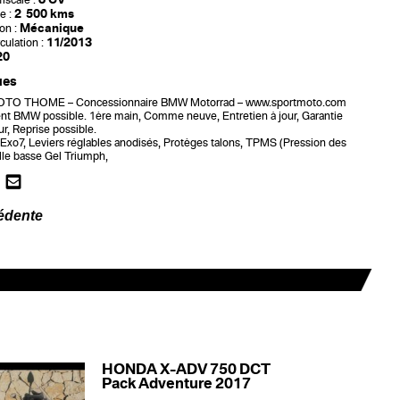
iscale :
2 500 kms
e :
Mécanique
on :
11/2013
culation :
20
ues
O THOME – Concessionnaire BMW Motorrad – www.sportmoto.com
t BMW possible. 1ère main, Comme neuve, Entretien à jour, Garantie
r, Reprise possible.
 Exo7, Leviers réglables anodisés, Protèges talons, TPMS (Pression des
lle basse Gel Triumph,
édente
HONDA X-ADV 750 DCT
Pack Adventure 2017