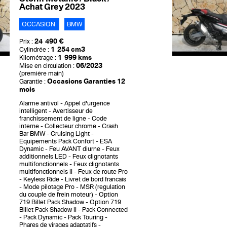
Achat Grey 2023
OCCASION
BMW
24 490 €
Prix :
1 254 cm3
Cylindrée :
1 999 kms
Kilométrage :
06/2023
Mise en circulation :
(première main)
Occasions Garanties 12
Garantie :
mois
Alarme antivol
Appel d'urgence
intelligent
Avertisseur de
franchissement de ligne
Code
interne
Collecteur chrome
Crash
Bar BMW
Cruising Light
Equipements Pack Confort
ESA
Dynamic
Feu AVANT diurne
Feux
additionnels LED
Feux clignotants
multifonctionnels
Feux clignotants
multifonctionnels II
Feux de route Pro
Keyless Ride
Livret de bord francais
Mode pilotage Pro
MSR (regulation
du couple de frein moteur)
Option
719 Billet Pack Shadow
Option 719
Billet Pack Shadow II
Pack Connected
Pack Dynamic
Pack Touring
Phares de virages adaptatifs