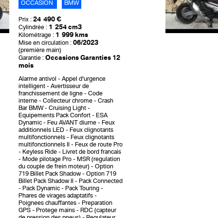
OCCASION
BMW
24 490 €
Prix :
1 254 cm3
Cylindrée :
1 999 kms
Kilométrage :
06/2023
Mise en circulation :
(première main)
Occasions Garanties 12
Garantie :
mois
Alarme antivol
Appel d'urgence
intelligent
Avertisseur de
franchissement de ligne
Code
interne
Collecteur chrome
Crash
Bar BMW
Cruising Light
Equipements Pack Confort
ESA
Dynamic
Feu AVANT diurne
Feux
additionnels LED
Feux clignotants
multifonctionnels
Feux clignotants
multifonctionnels II
Feux de route Pro
Keyless Ride
Livret de bord francais
Mode pilotage Pro
MSR (regulation
du couple de frein moteur)
Option
719 Billet Pack Shadow
Option 719
Billet Pack Shadow II
Pack Connected
Pack Dynamic
Pack Touring
Phares de virages adaptatifs
Poignees chauffantes
Preparation
GPS
Protege mains
RDC (capteur
de pression des pneus)
Regulateur