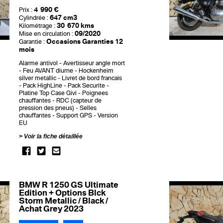
4 990 €
Prix :
647 cm3
Cylindrée :
30 670 kms
Kilométrage :
09/2020
Mise en circulation :
Occasions Garanties 12
Garantie :
mois
Alarme antivol
Avertisseur angle mort
Feu AVANT diurne
Hockenheim
silver metallic
Livret de bord francais
Pack HighLine
Pack Securite
Platine Top Case Givi
Poignees
chauffantes
RDC (capteur de
pression des pneus)
Selles
chauffantes
Support GPS
Version
EU
Voir la fiche détaillée
BMW R 1250 GS Ultimate
Edition + Options Blck
Storm Metallic / Black /
Achat Grey 2023