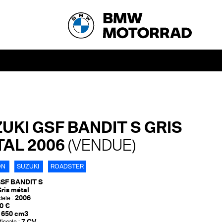
UKI GSF BANDIT S GRIS
AL 2006
(VENDUE)
ON
SUZUKI
ROADSTER
SF BANDIT S
ris métal
2006
èle :
0 €
650 cm3
7 CV