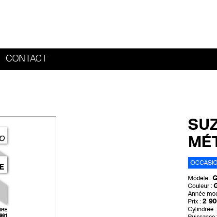
CONTACT
HOME
SUZ
MÉT
OCCASI
G
Modèle :
G
Couleur :
Année mod
2 90
Prix :
Cylindrée :