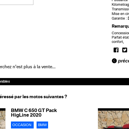
Puissance f
Kilométrag
Transmissi
Mise en cir
Garantie :
Remarq
Concessio
Parfait éta
confort,
préc
chez n'est plus à la vente...
onibles
éressé par les motos suivantes ?
BMW C 650 GT Pack
HigLine 2020
OCCASION
BMW