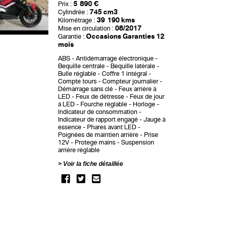
5 890 €
Prix :
745 cm3
Cylindrée :
39 190 kms
Kilométrage :
08/2017
Mise en circulation :
Occasions Garanties 12
Garantie :
mois
ABS
Antidémarrage électronique
Bequille centrale
Bequille latérale
Bulle réglable
Coffre 1 intégral
Compte tours
Compteur journalier
Démarrage sans clé
Feux arrière à
LED
Feux de détresse
Feux de jour
à LED
Fourche réglable
Horloge
Indicateur de consommation
Indicateur de rapport engagé
Jauge à
essence
Phares avant LED
Poignées de maintien arrière
Prise
12V
Protege mains
Suspension
arrière réglable
Voir la fiche détaillée