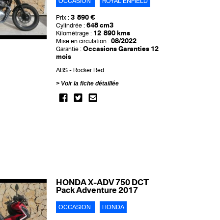
OCCASION
ROYAL ENFIELD
3 890 €
Prix :
648 cm3
Cylindrée :
12 890 kms
Kilométrage :
08/2022
Mise en circulation :
Occasions Garanties 12
Garantie :
mois
ABS
Rocker Red
Voir la fiche détaillée
HONDA X-ADV 750 DCT
Pack Adventure 2017
OCCASION
HONDA