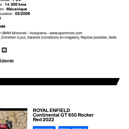
iscale :
14 000 kms
e :
Mécanique
on :
02/2006
culation :
3
ues
n BMW Motorrad – Husqvarna – www.sportmoto.com
t, Entretien à jour, Garantie (conditions en magasin), Reprise possible, Selle
édente
ROYAL ENFIELD
Continental GT 650 Rocker
Red 2022