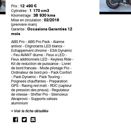
12 490 €
Prix :
1 170 cm3
Cylindrée :
38 930 kms
Kilométrage :
02/2016
Mise en circulation :
(première main)
Occasions Garanties 12
Garantie :
mois
ABS Pro
ABS Pro Pack
Alarme
antivol
Clignotants LED blancs
Echappement chrome
ESA Dynamic
Feu AVANT diurne
Feux a LED
Feux additionnels LED
Keyless Ride
Kit de reduction de puissance
Livret
de bord francais
Mode pilotage Pro
Ordinateur de bord pro
Pack Confort
Pack Dynamic
Pack Touring
Poignees chauffantes
Preparation
GPS
Racing red matt
RDC (capteur
de pression des pneus)
Regulateur
de vitesse
Shifter Pro
Silencieux
Akraprovic
Supports valises
aluminium
Voir la fiche détaillée