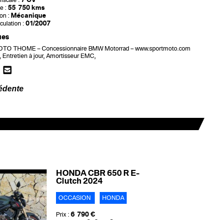
iscale :
55 750 kms
e :
Mécanique
on :
01/2007
culation :
ues
O THOME – Concessionnaire BMW Motorrad – www.sportmoto.com
t, Entretien à jour, Amortisseur EMC,
édente
HONDA CBR 650 R E-
Clutch 2024
OCCASION
HONDA
6 790 €
Prix :