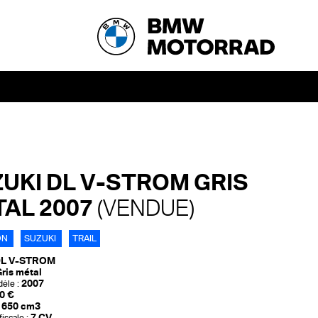
UKI DL V-STROM GRIS
AL 2007
(VENDUE)
ON
SUZUKI
TRAIL
L V-STROM
ris métal
2007
èle :
0 €
650 cm3
7 CV