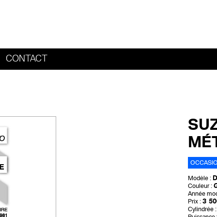
CONTACT
HOME
SUZ
MÉT
OCCASI
D
Modèle :
G
Couleur :
Année mod
3 50
Prix :
Cylindrée :