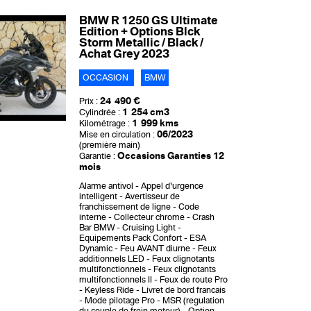
BMW R 1250 GS Ultimate
Edition + Options Blck
Storm Metallic / Black /
Achat Grey 2023
OCCASION
BMW
24 490 €
Prix :
1 254 cm3
Cylindrée :
1 999 kms
Kilométrage :
06/2023
Mise en circulation :
(première main)
Occasions Garanties 12
Garantie :
mois
Alarme antivol
Appel d'urgence
intelligent
Avertisseur de
franchissement de ligne
Code
interne
Collecteur chrome
Crash
Bar BMW
Cruising Light
Equipements Pack Confort
ESA
Dynamic
Feu AVANT diurne
Feux
additionnels LED
Feux clignotants
multifonctionnels
Feux clignotants
multifonctionnels II
Feux de route Pro
Keyless Ride
Livret de bord francais
Mode pilotage Pro
MSR (regulation