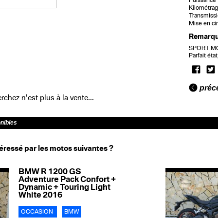
Puissance f
Kilométrag
Transmissi
Mise en cir
Remarq
SPORT MOT
Parfait éta
préc
chez n'est plus à la vente...
onibles
éressé par les motos suivantes ?
BMW R 1200 GS
Adventure Pack Confort +
Dynamic + Touring Light
White 2016
OCCASION
BMW