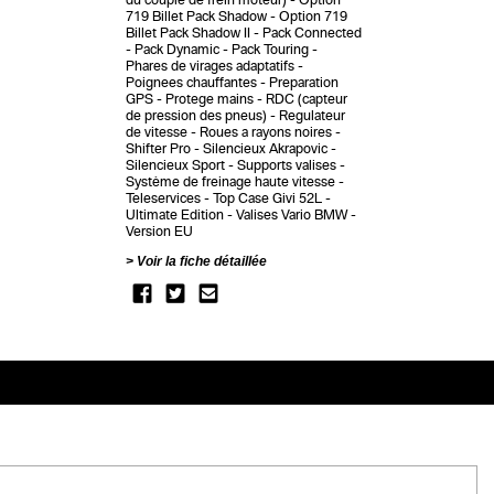
du couple de frein moteur)
Option
719 Billet Pack Shadow
Option 719
Billet Pack Shadow II
Pack Connected
Pack Dynamic
Pack Touring
Phares de virages adaptatifs
Poignees chauffantes
Preparation
GPS
Protege mains
RDC (capteur
de pression des pneus)
Regulateur
de vitesse
Roues a rayons noires
Shifter Pro
Silencieux Akrapovic
Silencieux Sport
Supports valises
Système de freinage haute vitesse
Teleservices
Top Case Givi 52L
Ultimate Edition
Valises Vario BMW
Version EU
Voir la fiche détaillée