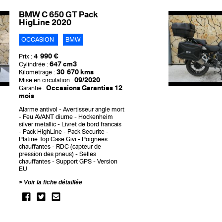
BMW C 650 GT Pack
HigLine 2020
OCCASION
BMW
4 990 €
Prix :
647 cm3
Cylindrée :
30 670 kms
Kilométrage :
09/2020
Mise en circulation :
Occasions Garanties 12
Garantie :
mois
Alarme antivol
Avertisseur angle mort
Feu AVANT diurne
Hockenheim
silver metallic
Livret de bord francais
Pack HighLine
Pack Securite
Platine Top Case Givi
Poignees
chauffantes
RDC (capteur de
pression des pneus)
Selles
chauffantes
Support GPS
Version
EU
Voir la fiche détaillée