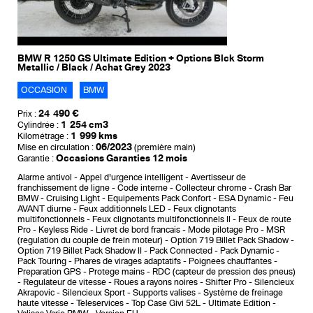
BMW R 1250 GS Ultimate Edition + Options Blck Storm
Metallic / Black / Achat Grey 2023
OCCASION
BMW
24 490 €
Prix :
1 254 cm3
Cylindrée :
1 999 kms
Kilométrage :
06/2023
Mise en circulation :
(première main)
Occasions Garanties 12 mois
Garantie :
Alarme antivol
Appel d'urgence intelligent
Avertisseur de
franchissement de ligne
Code interne
Collecteur chrome
Crash Bar
BMW
Cruising Light
Equipements Pack Confort
ESA Dynamic
Feu
AVANT diurne
Feux additionnels LED
Feux clignotants
multifonctionnels
Feux clignotants multifonctionnels II
Feux de route
Pro
Keyless Ride
Livret de bord francais
Mode pilotage Pro
MSR
(regulation du couple de frein moteur)
Option 719 Billet Pack Shadow
Option 719 Billet Pack Shadow II
Pack Connected
Pack Dynamic
Pack Touring
Phares de virages adaptatifs
Poignees chauffantes
Preparation GPS
Protege mains
RDC (capteur de pression des pneus)
Regulateur de vitesse
Roues a rayons noires
Shifter Pro
Silencieux
Akrapovic
Silencieux Sport
Supports valises
Système de freinage
haute vitesse
Teleservices
Top Case Givi 52L
Ultimate Edition