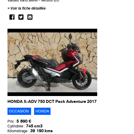
Valises Vario BMW
Version EU
Voir la fiche détaillée
HONDA X-ADV 750 DCT Pack Adventure 2017
OCCASION
HONDA
5 890 €
Prix :
745 cm3
Cylindrée :
39 190 kms
Kilométrage :