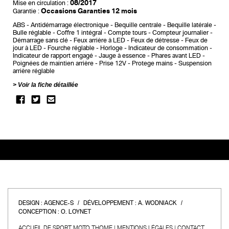
08/2017
Mise en circulation :
Occasions Garanties 12 mois
Garantie :
ABS
Antidémarrage électronique
Bequille centrale
Bequille latérale
Bulle réglable
Coffre 1 intégral
Compte tours
Compteur journalier
Démarrage sans clé
Feux arrière à LED
Feux de détresse
Feux de
jour à LED
Fourche réglable
Horloge
Indicateur de consommation
Indicateur de rapport engagé
Jauge à essence
Phares avant LED
Poignées de maintien arrière
Prise 12V
Protege mains
Suspension
arrière réglable
Voir la fiche détaillée
DESIGN :
AGENCE-S
DÉVELOPPEMENT :
A. WODNIACK
CONCEPTION :
O. LOYNET
ACCUEIL DE SPORT MOTO THOME
MENTIONS LÉGALES
CONTACT