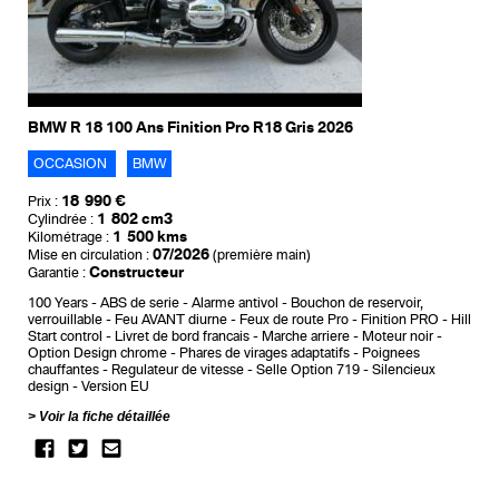
BMW R 18 100 Ans Finition Pro R18 Gris 2026
OCCASION
BMW
18 990 €
Prix :
1 802 cm3
Cylindrée :
1 500 kms
Kilométrage :
07/2026
Mise en circulation :
(première main)
Constructeur
Garantie :
100 Years
ABS de serie
Alarme antivol
Bouchon de reservoir,
verrouillable
Feu AVANT diurne
Feux de route Pro
Finition PRO
Hill
Start control
Livret de bord francais
Marche arriere
Moteur noir
Option Design chrome
Phares de virages adaptatifs
Poignees
chauffantes
Regulateur de vitesse
Selle Option 719
Silencieux
design
Version EU
Voir la fiche détaillée