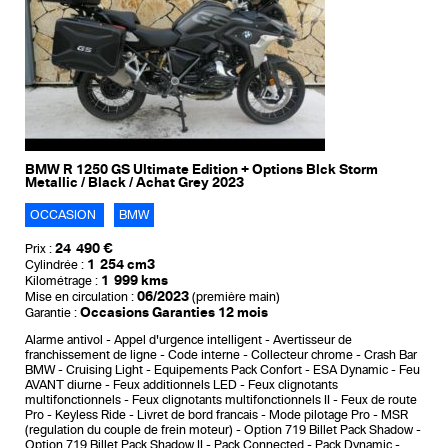
BMW R 1250 GS Ultimate Edition + Options Blck Storm
Metallic / Black / Achat Grey 2023
OCCASION
BMW
24 490 €
Prix :
1 254 cm3
Cylindrée :
1 999 kms
Kilométrage :
06/2023
Mise en circulation :
(première main)
Occasions Garanties 12 mois
Garantie :
Alarme antivol
Appel d'urgence intelligent
Avertisseur de
franchissement de ligne
Code interne
Collecteur chrome
Crash Bar
BMW
Cruising Light
Equipements Pack Confort
ESA Dynamic
Feu
AVANT diurne
Feux additionnels LED
Feux clignotants
multifonctionnels
Feux clignotants multifonctionnels II
Feux de route
Pro
Keyless Ride
Livret de bord francais
Mode pilotage Pro
MSR
(regulation du couple de frein moteur)
Option 719 Billet Pack Shadow
Option 719 Billet Pack Shadow II
Pack Connected
Pack Dynamic