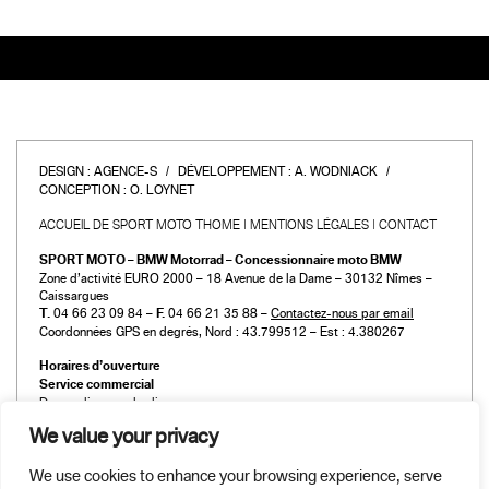
DESIGN :
AGENCE-S
DÉVELOPPEMENT :
A. WODNIACK
CONCEPTION :
O. LOYNET
ACCUEIL DE SPORT MOTO THOME
MENTIONS LÉGALES
CONTACT
SPORT MOTO – BMW Motorrad – Concessionnaire moto BMW
Zone d’activité EURO 2000 – 18 Avenue de la Dame – 30132 Nîmes –
Caissargues
T.
04 66 23 09 84 –
F.
04 66 21 35 88 –
Contactez-nous par email
Coordonnées GPS en degrés, Nord : 43.799512 – Est : 4.380267
Horaires d’ouverture
Service commercial
Du mardi au vendredi :
de 9h00 à 12h00 et de 14h00 à 19h00
We value your privacy
Le samedi :
de 9h00 à 12h00 et de 14h00 à 18h00
We use cookies to enhance your browsing experience, serve