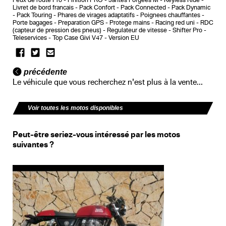
Feux de route Pro
Finition PRO
Jantes Forgees M
Keyless Ride
Livret de bord francais
Pack Confort
Pack Connected
Pack Dynamic
Pack Touring
Phares de virages adaptatifs
Poignees chauffantes
Porte bagages
Preparation GPS
Protege mains
Racing red uni
RDC
(capteur de pression des pneus)
Regulateur de vitesse
Shifter Pro
Teleservices
Top Case Givi V47
Version EU
précédente
Le véhicule que vous recherchez n'est plus à la vente...
Voir toutes les motos disponibles
Peut-être seriez-vous intéressé par les motos
suivantes ?