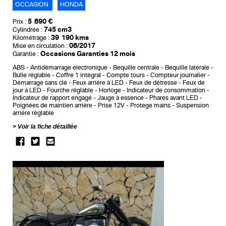
OCCASION
HONDA
5 890 €
Prix :
745 cm3
Cylindrée :
39 190 kms
Kilométrage :
08/2017
Mise en circulation :
Occasions Garanties 12 mois
Garantie :
ABS
Antidémarrage électronique
Bequille centrale
Bequille latérale
Bulle réglable
Coffre 1 intégral
Compte tours
Compteur journalier
Démarrage sans clé
Feux arrière à LED
Feux de détresse
Feux de
jour à LED
Fourche réglable
Horloge
Indicateur de consommation
Indicateur de rapport engagé
Jauge à essence
Phares avant LED
Poignées de maintien arrière
Prise 12V
Protege mains
Suspension
arrière réglable
Voir la fiche détaillée