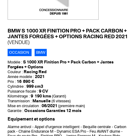
BMW S 1000 XR FINITION PRO + PACK CARBON +
JANTES FORGÉES + OPTIONS RACING RED 2021
(VENDUE)
OCCASION
BMW
S 1000 XR Finition Pro + Pack Carbon + Jantes
Modèle :
Forgées + Options
Racing Red
Couleur :
2021
Année modèle :
16 890 €
Prix :
999 cm3
Cylindrée :
9 CV
Puissance fiscale :
9 190 kms
Kilométrage :
(Garanti)
Manuelle
Transmission :
(6 vitesses)
06/2021
Mise en circulation :
(première main)
Occasions Garanties 12 mois
Garantie :
Equipement et options
Alarme antivol
Appel d'urgence intelligent
Bequille centrale
Carbon
pack
Chaine Endurance M
Dynamic ESA Pro
Feu AVANT diurne