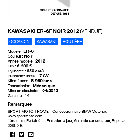
KAWASAKI ER-6F NOIR 2012
(VENDUE)
OCCASION
KAWASAKI
ROUTIÈRE
ER-6F
Modèle :
Noir
Couleur :
2012
Année modèle :
6 200 €
Prix :
650 cm3
Cylindrée :
7 CV
Puissance fiscale :
8 950 kms
Kilométrage :
Mécanique
Transmission :
04/2012
Mise en circulation :
14
Garantie :
Remarques
SPORT MOTO THOME – Concessionnaire BMW Motorrad –
www.sportmoto.com
1ère main, Parfait état, Entretien à jour, Garantie constructeur, Reprise
possible,