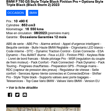
BMW F 750 GS Style Triple Black Finition Pro + Options Style
Triple Black (Black Storm 2) 2023
OCCASION
BMW
10 490 €
Prix :
853 cm3
Cylindrée :
16 550 kms
Kilométrage :
08/2023
Mise en circulation :
(première main)
Occasions Garanties 12 mois
Garantie :
ABS de serie
ABS Pro
Alarme antivol
Appel d'urgence intelligent
Bequille centrale
Bulle Haute BMW Reglable
Clignotants LED blancs
Code interne
DTC - Dynamic Traction Control
Ecran Connecte
ESA
Dynamic
Feu AVANT diurne
Feux a LED
Finition PRO
Keyless Ride
Livret de bord francais
Mode pilotage Pro
MSR (regulation du couple
de frein moteur)
Pack Confort
Pack Connected
Pack Dynamic
Pack
Touring
Poignees chauffantes
Preparation GPS
Protege mains
RDC (capteur de pression des pneus)
Regulateur de vitesse
Selle
confort
Services Apres-Vente connectes et ConnectedDrive
Shifter
Pro
Style Triple black
Supports valises avec porte bagages
Teleservices
Top Case Vario BMW
Valises Vario BMW
Version EU
Voir la fiche détaillée