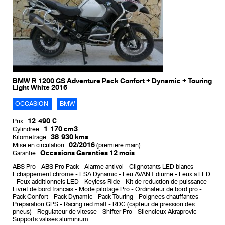
BMW R 1200 GS Adventure Pack Confort + Dynamic + Touring
Light White 2016
OCCASION
BMW
12 490 €
Prix :
1 170 cm3
Cylindrée :
38 930 kms
Kilométrage :
02/2016
Mise en circulation :
(première main)
Occasions Garanties 12 mois
Garantie :
ABS Pro
ABS Pro Pack
Alarme antivol
Clignotants LED blancs
Echappement chrome
ESA Dynamic
Feu AVANT diurne
Feux a LED
Feux additionnels LED
Keyless Ride
Kit de reduction de puissance
Livret de bord francais
Mode pilotage Pro
Ordinateur de bord pro
Pack Confort
Pack Dynamic
Pack Touring
Poignees chauffantes
Preparation GPS
Racing red matt
RDC (capteur de pression des
pneus)
Regulateur de vitesse
Shifter Pro
Silencieux Akraprovic
Supports valises aluminium