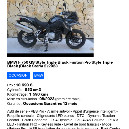
BMW F 750 GS Style Triple Black Finition Pro Style Triple
Black (Black Storm 2) 2023
OCCASION
BMW
10 990 €
Prix :
853 cm3
Cylindrée :
1 590 kms
Kilométrage :
08/2023
Mise en circulation :
(première main)
Occasions Garanties 12 mois
Garantie :
ABS de serie
ABS Pro
Alarme antivol
Appel d'urgence intelligent
Bequille centrale
Clignotants LED blancs
DTC - Dynamic Traction
Control
Ecran Connecte
ESA Dynamic
Feu AVANT diurne
Feux a
LED
Finition PRO
Keyless Ride
Livret de bord francais
Mode
pilotage Pro
MSR (regulation du couple de frein moteur)
Pack Confort