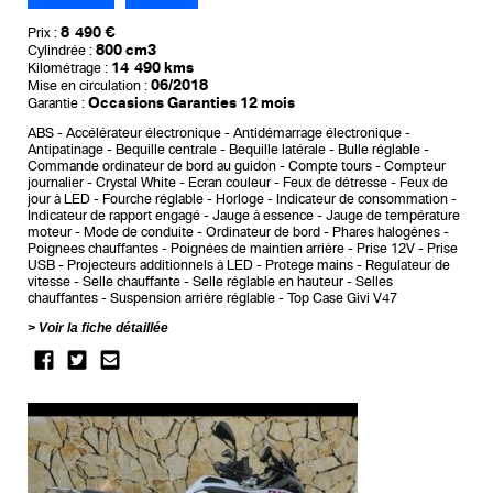
8 490 €
Prix :
800 cm3
Cylindrée :
14 490 kms
Kilométrage :
06/2018
Mise en circulation :
Occasions Garanties 12 mois
Garantie :
ABS
Accélérateur électronique
Antidémarrage électronique
Antipatinage
Bequille centrale
Bequille latérale
Bulle réglable
Commande ordinateur de bord au guidon
Compte tours
Compteur
journalier
Crystal White
Ecran couleur
Feux de détresse
Feux de
jour à LED
Fourche réglable
Horloge
Indicateur de consommation
Indicateur de rapport engagé
Jauge à essence
Jauge de température
moteur
Mode de conduite
Ordinateur de bord
Phares halogènes
Poignees chauffantes
Poignées de maintien arrière
Prise 12V
Prise
USB
Projecteurs additionnels à LED
Protege mains
Regulateur de
vitesse
Selle chauffante
Selle réglable en hauteur
Selles
chauffantes
Suspension arrière réglable
Top Case Givi V47
Voir la fiche détaillée