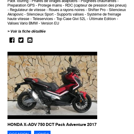
Pack Touring
Phares de virages adaptatifs
Poignees chauffantes
Preparation GPS
Protege mains
RDC (capteur de pression des pneus)
Regulateur de vitesse
Roues a rayons noires
Shifter Pro
Silencieux
Akrapovic
Silencieux Sport
Supports valises
Système de freinage
haute vitesse
Teleservices
Top Case Givi 52L
Ultimate Edition
Valises Vario BMW
Version EU
Voir la fiche détaillée
HONDA X-ADV 750 DCT Pack Adventure 2017