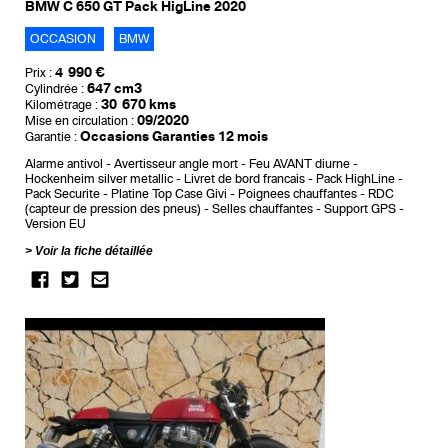
BMW C 650 GT Pack HigLine 2020
OCCASION
BMW
4 990 €
Prix :
647 cm3
Cylindrée :
30 670 kms
Kilométrage :
09/2020
Mise en circulation :
Occasions Garanties 12 mois
Garantie :
Alarme antivol
Avertisseur angle mort
Feu AVANT diurne
Hockenheim silver metallic
Livret de bord francais
Pack HighLine
Pack Securite
Platine Top Case Givi
Poignees chauffantes
RDC
(capteur de pression des pneus)
Selles chauffantes
Support GPS
Version EU
Voir la fiche détaillée