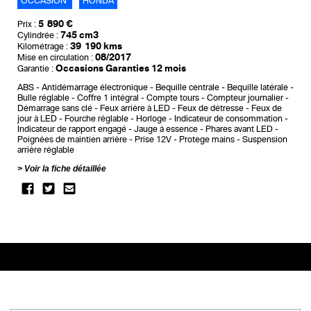
OCCASION
HONDA
5 890 €
Prix :
745 cm3
Cylindrée :
39 190 kms
Kilométrage :
08/2017
Mise en circulation :
Occasions Garanties 12 mois
Garantie :
ABS
Antidémarrage électronique
Bequille centrale
Bequille latérale
Bulle réglable
Coffre 1 intégral
Compte tours
Compteur journalier
Démarrage sans clé
Feux arrière à LED
Feux de détresse
Feux de
jour à LED
Fourche réglable
Horloge
Indicateur de consommation
Indicateur de rapport engagé
Jauge à essence
Phares avant LED
Poignées de maintien arrière
Prise 12V
Protege mains
Suspension
arrière réglable
Voir la fiche détaillée