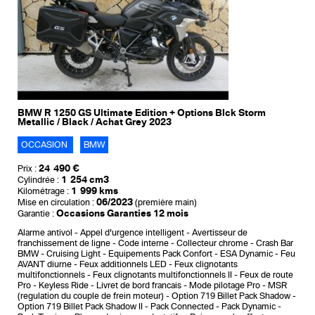
BMW R 1250 GS Ultimate Edition + Options Blck Storm
Metallic / Black / Achat Grey 2023
OCCASION
BMW
24 490 €
Prix :
1 254 cm3
Cylindrée :
1 999 kms
Kilométrage :
06/2023
Mise en circulation :
(première main)
Occasions Garanties 12 mois
Garantie :
Alarme antivol
Appel d'urgence intelligent
Avertisseur de
franchissement de ligne
Code interne
Collecteur chrome
Crash Bar
BMW
Cruising Light
Equipements Pack Confort
ESA Dynamic
Feu
AVANT diurne
Feux additionnels LED
Feux clignotants
multifonctionnels
Feux clignotants multifonctionnels II
Feux de route
Pro
Keyless Ride
Livret de bord francais
Mode pilotage Pro
MSR
(regulation du couple de frein moteur)
Option 719 Billet Pack Shadow
Option 719 Billet Pack Shadow II
Pack Connected
Pack Dynamic