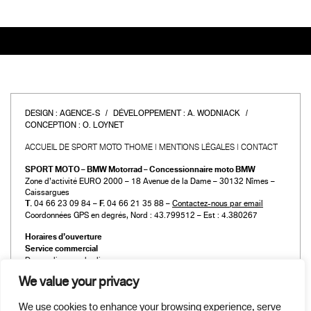
DESIGN :
AGENCE-S
DÉVELOPPEMENT :
A. WODNIACK
CONCEPTION :
O. LOYNET
ACCUEIL DE SPORT MOTO THOME
MENTIONS LÉGALES
CONTACT
SPORT MOTO – BMW Motorrad – Concessionnaire moto BMW
Zone d’activité EURO 2000 – 18 Avenue de la Dame – 30132 Nîmes –
Caissargues
T.
04 66 23 09 84 –
F.
04 66 21 35 88 –
Contactez-nous par email
Coordonnées GPS en degrés, Nord : 43.799512 – Est : 4.380267
Horaires d’ouverture
Service commercial
Du mardi au vendredi :
de 9h00 à 12h00 et de 14h00 à 19h00
We value your privacy
Le samedi :
de 9h00 à 12h00 et de 14h00 à 18h00
We use cookies to enhance your browsing experience, serve