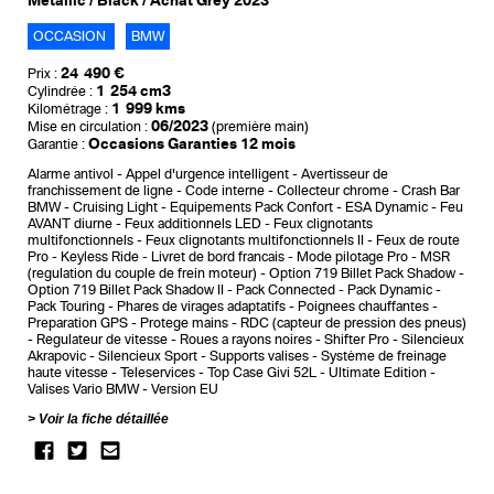
Metallic / Black / Achat Grey 2023
OCCASION
BMW
24 490 €
Prix :
1 254 cm3
Cylindrée :
1 999 kms
Kilométrage :
06/2023
Mise en circulation :
(première main)
Occasions Garanties 12 mois
Garantie :
Alarme antivol
Appel d'urgence intelligent
Avertisseur de
franchissement de ligne
Code interne
Collecteur chrome
Crash Bar
BMW
Cruising Light
Equipements Pack Confort
ESA Dynamic
Feu
AVANT diurne
Feux additionnels LED
Feux clignotants
multifonctionnels
Feux clignotants multifonctionnels II
Feux de route
Pro
Keyless Ride
Livret de bord francais
Mode pilotage Pro
MSR
(regulation du couple de frein moteur)
Option 719 Billet Pack Shadow
Option 719 Billet Pack Shadow II
Pack Connected
Pack Dynamic
Pack Touring
Phares de virages adaptatifs
Poignees chauffantes
Preparation GPS
Protege mains
RDC (capteur de pression des pneus)
Regulateur de vitesse
Roues a rayons noires
Shifter Pro
Silencieux
Akrapovic
Silencieux Sport
Supports valises
Système de freinage
haute vitesse
Teleservices
Top Case Givi 52L
Ultimate Edition
Valises Vario BMW
Version EU
Voir la fiche détaillée