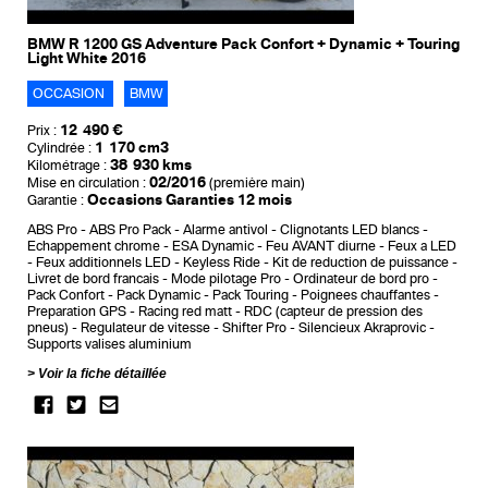
BMW R 1200 GS Adventure Pack Confort + Dynamic + Touring
Light White 2016
OCCASION
BMW
12 490 €
Prix :
1 170 cm3
Cylindrée :
38 930 kms
Kilométrage :
02/2016
Mise en circulation :
(première main)
Occasions Garanties 12 mois
Garantie :
ABS Pro
ABS Pro Pack
Alarme antivol
Clignotants LED blancs
Echappement chrome
ESA Dynamic
Feu AVANT diurne
Feux a LED
Feux additionnels LED
Keyless Ride
Kit de reduction de puissance
Livret de bord francais
Mode pilotage Pro
Ordinateur de bord pro
Pack Confort
Pack Dynamic
Pack Touring
Poignees chauffantes
Preparation GPS
Racing red matt
RDC (capteur de pression des
pneus)
Regulateur de vitesse
Shifter Pro
Silencieux Akraprovic
Supports valises aluminium
Voir la fiche détaillée