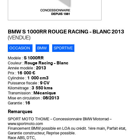
BMW S 1000RR ROUGE RACING - BLANC 2013
(VENDUE)
OCCASION
BMW
SPORTIVE
S 1000RR
Modèle :
Rouge Racing - Blanc
Couleur :
2013
Année modèle :
16 000 €
Prix :
1 000 cm3
Cylindrée :
9 CV
Puissance fiscale :
3 550 kms
Kilométrage :
Mécanique
Transmission :
08/2013
Mise en circulation :
16
Garantie :
Remarques
SPORT MOTO THOME – Concessionnaire BMW Motorrad –
www.sportmoto.com
Financement BMW possible en LOA ou crédit. 1ère main, Parfait état,
Garantie constructeur, Reprise possible.
Race ABS, DTC,