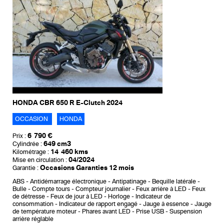
HONDA CBR 650 R E-Clutch 2024
OCCASION
HONDA
6 790 €
Prix :
649 cm3
Cylindrée :
14 460 kms
Kilométrage :
04/2024
Mise en circulation :
Occasions Garanties 12 mois
Garantie :
ABS
Antidémarrage électronique
Antipatinage
Bequille latérale
Bulle
Compte tours
Compteur journalier
Feux arrière à LED
Feux
de détresse
Feux de jour à LED
Horloge
Indicateur de
consommation
Indicateur de rapport engagé
Jauge à essence
Jauge
de température moteur
Phares avant LED
Prise USB
Suspension
arrière réglable