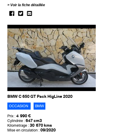
Voir la fiche détaillée
BMW C 650 GT Pack HigLine 2020
OCCASION
BMW
4 990 €
Prix :
647 cm3
Cylindrée :
30 670 kms
Kilométrage :
09/2020
Mise en circulation :