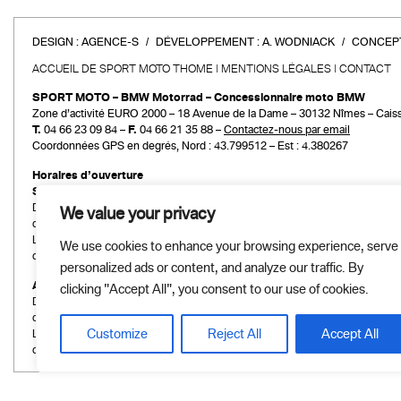
DESIGN :
AGENCE-S
DÉVELOPPEMENT :
A. WODNIACK
CONCEPT
ACCUEIL DE SPORT MOTO THOME
MENTIONS LÉGALES
CONTACT
SPORT MOTO – BMW Motorrad – Concessionnaire moto BMW
Zone d’activité EURO 2000 – 18 Avenue de la Dame – 30132 Nîmes – Cais
T.
04 66 23 09 84 –
F.
04 66 21 35 88 –
Contactez-nous par email
Coordonnées GPS en degrés, Nord : 43.799512 – Est : 4.380267
Horaires d’ouverture
Service commercial
Du mardi au vendredi :
We value your privacy
de 9h00 à 12h00 et de 14h00 à 19h00
Le samedi :
We use cookies to enhance your browsing experience, serve
de 9h00 à 12h00 et de 14h00 à 18h00
personalized ads or content, and analyze our traffic. By
Atelier et Pièces détachées
clicking "Accept All", you consent to our use of cookies.
Du mardi au vendredi :
de 9h00 à 12h00 et de 14h00 à 19h00
Customize
Reject All
Accept All
Le samedi :
de 9h00 à 12h00 et de 14h00 à 18h00