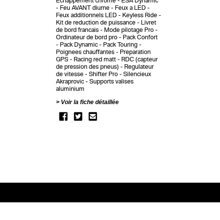
Echappement chrome
ESA Dynamic
Feu AVANT diurne
Feux a LED
Feux additionnels LED
Keyless Ride
Kit de reduction de puissance
Livret
de bord francais
Mode pilotage Pro
Ordinateur de bord pro
Pack Confort
Pack Dynamic
Pack Touring
Poignees chauffantes
Preparation
GPS
Racing red matt
RDC (capteur
de pression des pneus)
Regulateur
de vitesse
Shifter Pro
Silencieux
Akraprovic
Supports valises
aluminium
Voir la fiche détaillée