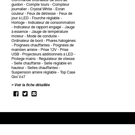
Commande ordinateur de bord au
guidon
Compte tours
Compteur
journalier
Crystal White
Ecran
couleur
Feux de détresse
Feux de
jour à LED
Fourche réglable
Horloge
Indicateur de consommation
Indicateur de rapport engagé
Jauge
à essence
Jauge de température
moteur
Mode de conduite
Ordinateur de bord
Phares halogènes
Poignees chauffantes
Poignées de
maintien arrière
Prise 12V
Prise
USB
Projecteurs additionnels à LED
Protege mains
Regulateur de vitesse
Selle chauffante
Selle réglable en
hauteur
Selles chauffantes
Suspension arrière réglable
Top Case
Givi V47
Voir la fiche détaillée