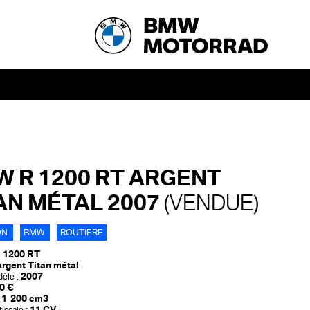
 R 1200 RT ARGENT
AN MÉTAL 2007
(VENDUE)
ON
BMW
ROUTIÈRE
 1200 RT
rgent Titan métal
2007
èle :
0 €
1 200 cm3
11 CV