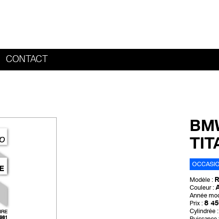
CONTACT
HOME
BMW
TIT
OCCASI
R
Modèle :
A
Couleur :
Année mod
8 45
Prix :
Cylindrée :