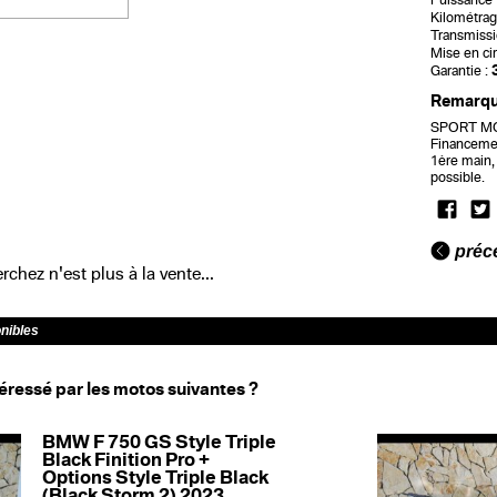
Puissance f
Kilométrag
Transmissi
Mise en cir
Garantie :
Remarq
SPORT MOT
Financeme
1ère main, 
possible.
préc
chez n'est plus à la vente...
onibles
éressé par les motos suivantes ?
BMW F 750 GS Style Triple
Black Finition Pro +
Options Style Triple Black
(Black Storm 2) 2023