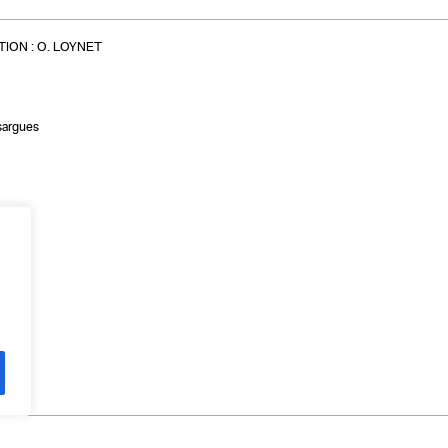
ION :
O. LOYNET
sargues