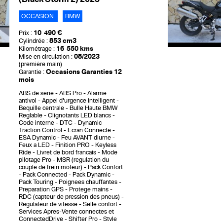
OCCASION
BMW
10 490 €
Prix :
853 cm3
Cylindrée :
16 550 kms
Kilométrage :
08/2023
Mise en circulation :
(première main)
Occasions Garanties 12
Garantie :
mois
ABS de serie
ABS Pro
Alarme
antivol
Appel d'urgence intelligent
Bequille centrale
Bulle Haute BMW
Reglable
Clignotants LED blancs
Code interne
DTC - Dynamic
Traction Control
Ecran Connecte
ESA Dynamic
Feu AVANT diurne
Feux a LED
Finition PRO
Keyless
Ride
Livret de bord francais
Mode
pilotage Pro
MSR (regulation du
couple de frein moteur)
Pack Confort
Pack Connected
Pack Dynamic
Pack Touring
Poignees chauffantes
Preparation GPS
Protege mains
RDC (capteur de pression des pneus)
Regulateur de vitesse
Selle confort
Services Apres-Vente connectes et
ConnectedDrive
Shifter Pro
Style