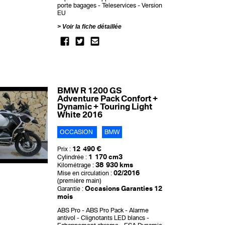
porte bagages
Teleservices
Version
EU
Voir la fiche détaillée
BMW R 1200 GS
Adventure Pack Confort +
Dynamic + Touring Light
White 2016
OCCASION
BMW
12 490 €
Prix :
1 170 cm3
Cylindrée :
38 930 kms
Kilométrage :
02/2016
Mise en circulation :
(première main)
Occasions Garanties 12
Garantie :
mois
ABS Pro
ABS Pro Pack
Alarme
antivol
Clignotants LED blancs