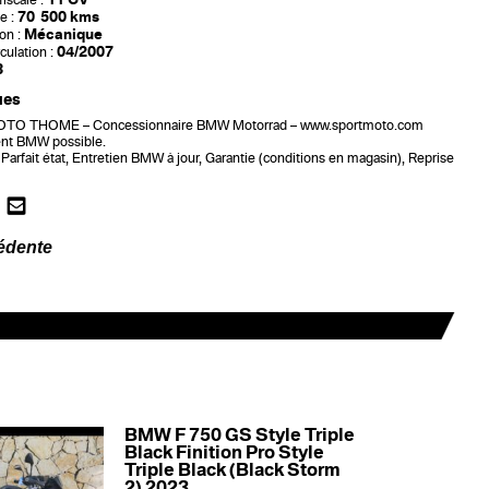
iscale :
70 500 kms
e :
Mécanique
on :
04/2007
culation :
3
ues
O THOME – Concessionnaire BMW Motorrad – www.sportmoto.com
nt BMW possible.
Parfait état, Entretien BMW à jour, Garantie (conditions en magasin), Reprise
édente
BMW F 750 GS Style Triple
Black Finition Pro Style
Triple Black (Black Storm
2) 2023