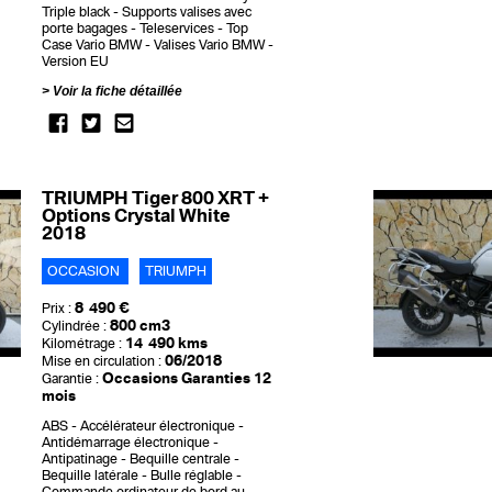
Triple black
Supports valises avec
porte bagages
Teleservices
Top
Case Vario BMW
Valises Vario BMW
Version EU
Voir la fiche détaillée
TRIUMPH Tiger 800 XRT +
Options Crystal White
2018
OCCASION
TRIUMPH
8 490 €
Prix :
800 cm3
Cylindrée :
14 490 kms
Kilométrage :
06/2018
Mise en circulation :
Occasions Garanties 12
Garantie :
mois
ABS
Accélérateur électronique
Antidémarrage électronique
Antipatinage
Bequille centrale
Bequille latérale
Bulle réglable