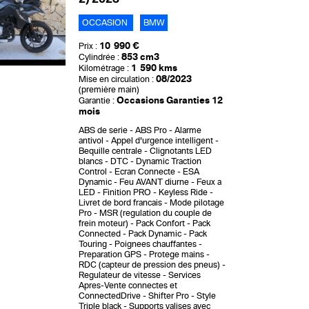
OCCASION
BMW
10 990 €
Prix :
853 cm3
Cylindrée :
1 590 kms
Kilométrage :
08/2023
Mise en circulation :
(première main)
Occasions Garanties 12
Garantie :
mois
ABS de serie
ABS Pro
Alarme
antivol
Appel d'urgence intelligent
Bequille centrale
Clignotants LED
blancs
DTC - Dynamic Traction
Control
Ecran Connecte
ESA
Dynamic
Feu AVANT diurne
Feux a
LED
Finition PRO
Keyless Ride
Livret de bord francais
Mode pilotage
Pro
MSR (regulation du couple de
frein moteur)
Pack Confort
Pack
Connected
Pack Dynamic
Pack
Touring
Poignees chauffantes
Preparation GPS
Protege mains
RDC (capteur de pression des pneus)
Regulateur de vitesse
Services
Apres-Vente connectes et
ConnectedDrive
Shifter Pro
Style
Triple black
Supports valises avec