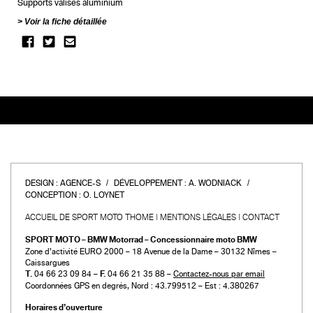
Supports valises aluminium
Voir la fiche détaillée
DESIGN :
AGENCE-S
DÉVELOPPEMENT :
A. WODNIACK
CONCEPTION :
O. LOYNET
ACCUEIL DE SPORT MOTO THOME
MENTIONS LÉGALES
CONTACT
SPORT MOTO – BMW Motorrad – Concessionnaire moto BMW
Zone d’activité EURO 2000 – 18 Avenue de la Dame – 30132 Nîmes –
Caissargues
T.
04 66 23 09 84 –
F.
04 66 21 35 88 –
Contactez-nous par email
Coordonnées GPS en degrés, Nord : 43.799512 – Est : 4.380267
Horaires d’ouverture