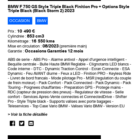
BMW F 750 GS Style Triple Black Finition Pro + Options Style
Triple Black (Black Storm 2) 2023
OCCASION
BMW
10 490 €
Prix :
853 cm3
Cylindrée :
16 550 kms
Kilométrage :
08/2023
Mise en circulation :
(première main)
Occasions Garanties 12 mois
Garantie :
ABS de serie
ABS Pro
Alarme antivol
Appel d'urgence intelligent
Bequille centrale
Bulle Haute BMW Reglable
Clignotants LED blancs
Code interne
DTC - Dynamic Traction Control
Ecran Connecte
ESA
Dynamic
Feu AVANT diurne
Feux a LED
Finition PRO
Keyless Ride
Livret de bord francais
Mode pilotage Pro
MSR (regulation du couple
de frein moteur)
Pack Confort
Pack Connected
Pack Dynamic
Pack
Touring
Poignees chauffantes
Preparation GPS
Protege mains
RDC (capteur de pression des pneus)
Regulateur de vitesse
Selle
confort
Services Apres-Vente connectes et ConnectedDrive
Shifter
Pro
Style Triple black
Supports valises avec porte bagages
Teleservices
Top Case Vario BMW
Valises Vario BMW
Version EU
Voir la fiche détaillée