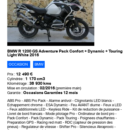
BMW R 1200 GS Adventure Pack Confort + Dynamic + Touring
Light White 2016
OCCASION
BMW
12 490 €
Prix :
1 170 cm3
Cylindrée :
38 930 kms
Kilométrage :
02/2016
Mise en circulation :
(première main)
Occasions Garanties 12 mois
Garantie :
ABS Pro
ABS Pro Pack
Alarme antivol
Clignotants LED blancs
Echappement chrome
ESA Dynamic
Feu AVANT diurne
Feux a LED
Feux additionnels LED
Keyless Ride
Kit de reduction de puissance
Livret de bord francais
Mode pilotage Pro
Ordinateur de bord pro
Pack Confort
Pack Dynamic
Pack Touring
Poignees chauffantes
Preparation GPS
Racing red matt
RDC (capteur de pression des
pneus)
Regulateur de vitesse
Shifter Pro
Silencieux Akraprovic