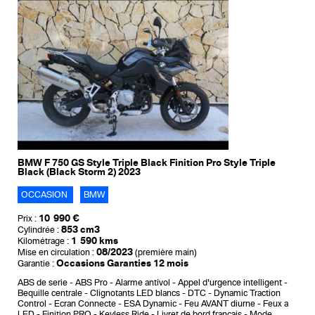
BMW F 750 GS Style Triple Black Finition Pro Style Triple
Black (Black Storm 2) 2023
OCCASION
BMW
10 990 €
Prix :
853 cm3
Cylindrée :
1 590 kms
Kilométrage :
08/2023
Mise en circulation :
(première main)
Occasions Garanties 12 mois
Garantie :
ABS de serie
ABS Pro
Alarme antivol
Appel d'urgence intelligent
Bequille centrale
Clignotants LED blancs
DTC - Dynamic Traction
Control
Ecran Connecte
ESA Dynamic
Feu AVANT diurne
Feux a
LED
Finition PRO
Keyless Ride
Livret de bord francais
Mode