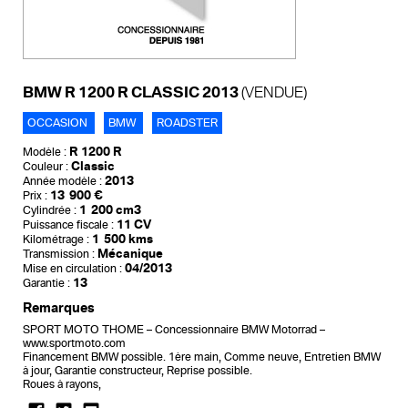
BMW R 1200 R CLASSIC 2013
(VENDUE)
OCCASION
BMW
ROADSTER
R 1200 R
Modèle :
Classic
Couleur :
2013
Année modèle :
13 900 €
Prix :
1 200 cm3
Cylindrée :
11 CV
Puissance fiscale :
1 500 kms
Kilométrage :
Mécanique
Transmission :
04/2013
Mise en circulation :
13
Garantie :
Remarques
SPORT MOTO THOME – Concessionnaire BMW Motorrad –
www.sportmoto.com
Financement BMW possible. 1ère main, Comme neuve, Entretien BMW
à jour, Garantie constructeur, Reprise possible.
Roues à rayons,