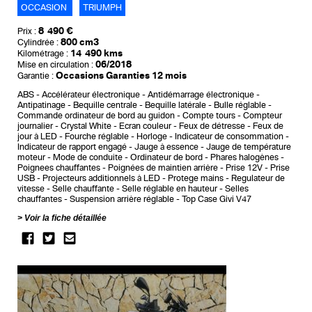
OCCASION
TRIUMPH
8 490 €
Prix :
800 cm3
Cylindrée :
14 490 kms
Kilométrage :
06/2018
Mise en circulation :
Occasions Garanties 12 mois
Garantie :
ABS
Accélérateur électronique
Antidémarrage électronique
Antipatinage
Bequille centrale
Bequille latérale
Bulle réglable
Commande ordinateur de bord au guidon
Compte tours
Compteur
journalier
Crystal White
Ecran couleur
Feux de détresse
Feux de
jour à LED
Fourche réglable
Horloge
Indicateur de consommation
Indicateur de rapport engagé
Jauge à essence
Jauge de température
moteur
Mode de conduite
Ordinateur de bord
Phares halogènes
Poignees chauffantes
Poignées de maintien arrière
Prise 12V
Prise
USB
Projecteurs additionnels à LED
Protege mains
Regulateur de
vitesse
Selle chauffante
Selle réglable en hauteur
Selles
chauffantes
Suspension arrière réglable
Top Case Givi V47
Voir la fiche détaillée