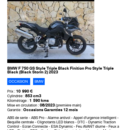
BMW F 750 GS Style Triple Black Finition Pro Style Triple
Black (Black Storm 2) 2023
OCCASION
BMW
10 990 €
Prix :
853 cm3
Cylindrée :
1 590 kms
Kilométrage :
08/2023
Mise en circulation :
(première main)
Occasions Garanties 12 mois
Garantie :
ABS de serie
ABS Pro
Alarme antivol
Appel d'urgence intelligent
Bequille centrale
Clignotants LED blancs
DTC - Dynamic Traction
Control
Ecran Connecte
ESA Dynamic
Feu AVANT diurne
Feux a