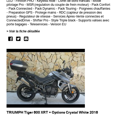
LED
Finition PRO
Keyless Ride
Livret de bord francais
Mode
pilotage Pro
MSR (regulation du couple de frein moteur)
Pack Confort
Pack Connected
Pack Dynamic
Pack Touring
Poignees chauffantes
Preparation GPS
Protege mains
RDC (capteur de pression des
pneus)
Regulateur de vitesse
Services Apres-Vente connectes et
ConnectedDrive
Shifter Pro
Style Triple black
Supports valises avec
porte bagages
Teleservices
Version EU
Voir la fiche détaillée
TRIUMPH Tiger 800 XRT + Options Crystal White 2018