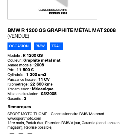
BMW R 1200 GS GRAPHITE MÉTAL MAT 2008
(VENDUE)
OCCASION
BMW
TRAIL
R 1200 GS
Modèle :
Graphite métal mat
Couleur :
2008
Année modèle :
11 500 €
Prix :
1 200 cm3
Cylindrée :
11 CV
Puissance fiscale :
22 600 kms
Kilométrage :
Mécanique
Transmission :
03/2008
Mise en circulation :
3
Garantie :
Remarques
SPORT MOTO THOME – Concessionnaire BMW Motorrad –
www.sportmoto.com
1ère main, Parfait état, Entretien BMW à jour, Garantie (conditions en
magasin), Reprise possible,