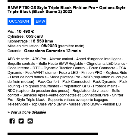
BMW F 750 GS Style Triple Black Finition Pro + Options Style
Triple Black (Black Storm 2) 2023
OCCASION
BMW
10 490 €
Prix :
853 cm3
Cylindrée :
16 550 kms
Kilométrage :
08/2023
Mise en circulation :
(première main)
Occasions Garanties 12 mois
Garantie :
ABS de serie
ABS Pro
Alarme antivol
Appel d'urgence intelligent
Bequille centrale
Bulle Haute BMW Reglable
Clignotants LED blancs
Code interne
DTC - Dynamic Traction Control
Ecran Connecte
ESA
Dynamic
Feu AVANT diurne
Feux a LED
Finition PRO
Keyless Ride
Livret de bord francais
Mode pilotage Pro
MSR (regulation du couple
de frein moteur)
Pack Confort
Pack Connected
Pack Dynamic
Pack
Touring
Poignees chauffantes
Preparation GPS
Protege mains
RDC (capteur de pression des pneus)
Regulateur de vitesse
Selle
confort
Services Apres-Vente connectes et ConnectedDrive
Shifter
Pro
Style Triple black
Supports valises avec porte bagages
Teleservices
Top Case Vario BMW
Valises Vario BMW
Version EU
Voir la fiche détaillée