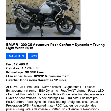
BMW R 1200 GS Adventure Pack Confort + Dynamic + Touring
Light White 2016
OCCASION
BMW
12 490 €
Prix :
1 170 cm3
Cylindrée :
38 930 kms
Kilométrage :
02/2016
Mise en circulation :
(première main)
Occasions Garanties 12 mois
Garantie :
ABS Pro
ABS Pro Pack
Alarme antivol
Clignotants LED blancs
Echappement chrome
ESA Dynamic
Feu AVANT diurne
Feux a LED
Feux additionnels LED
Keyless Ride
Kit de reduction de puissance
Livret de bord francais
Mode pilotage Pro
Ordinateur de bord pro
Pack Confort
Pack Dynamic
Pack Touring
Poignees chauffantes
Preparation GPS
Racing red matt
RDC (capteur de pression des
pneus)
Regulateur de vitesse
Shifter Pro
Silencieux Akraprovic