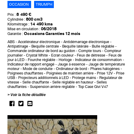
OCCASION
TRIUMPH
8 490 €
Prix :
800 cm3
Cylindrée :
14 490 kms
Kilométrage :
06/2018
Mise en circulation :
Occasions Garanties 12 mois
Garantie :
ABS
Accélérateur électronique
Antidémarrage électronique
Antipatinage
Bequille centrale
Bequille latérale
Bulle réglable
Commande ordinateur de bord au guidon
Compte tours
Compteur
journalier
Crystal White
Ecran couleur
Feux de détresse
Feux de
jour à LED
Fourche réglable
Horloge
Indicateur de consommation
Indicateur de rapport engagé
Jauge à essence
Jauge de température
moteur
Mode de conduite
Ordinateur de bord
Phares halogènes
Poignees chauffantes
Poignées de maintien arrière
Prise 12V
Prise
USB
Projecteurs additionnels à LED
Protege mains
Regulateur de
vitesse
Selle chauffante
Selle réglable en hauteur
Selles
chauffantes
Suspension arrière réglable
Top Case Givi V47
Voir la fiche détaillée