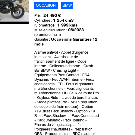
OCCASION
BMW
24 490 €
Prix :
1 254 cm3
Cylindrée :
1 999 kms
Kilométrage :
06/2023
Mise en circulation :
(première main)
Occasions Garanties 12
Garantie :
mois
Alarme antivol
Appel d'urgence
intelligent
Avertisseur de
franchissement de ligne
Code
interne
Collecteur chrome
Crash
Bar BMW
Cruising Light
Equipements Pack Confort
ESA
Dynamic
Feu AVANT diurne
Feux
additionnels LED
Feux clignotants
multifonctionnels
Feux clignotants
multifonctionnels II
Feux de route Pro
Keyless Ride
Livret de bord francais
Mode pilotage Pro
MSR (regulation
du couple de frein moteur)
Option
719 Billet Pack Shadow
Option 719
Billet Pack Shadow II
Pack Connected
Pack Dynamic
Pack Touring
Phares de virages adaptatifs
Poignees chauffantes
Preparation
GPS
Protege mains
RDC (capteur