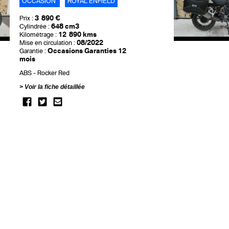
OCCASION
ROYAL ENFIELD
3 890 €
Prix :
648 cm3
Cylindrée :
12 890 kms
Kilométrage :
08/2022
Mise en circulation :
Occasions Garanties 12
Garantie :
mois
ABS
Rocker Red
Voir la fiche détaillée