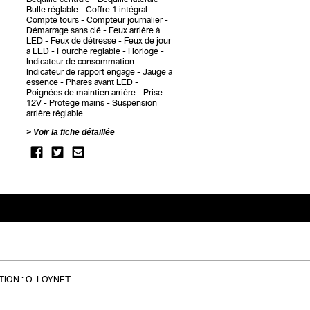
Bulle réglable
Coffre 1 intégral
Compte tours
Compteur journalier
Démarrage sans clé
Feux arrière à
LED
Feux de détresse
Feux de jour
à LED
Fourche réglable
Horloge
Indicateur de consommation
Indicateur de rapport engagé
Jauge à
essence
Phares avant LED
Poignées de maintien arrière
Prise
12V
Protege mains
Suspension
arrière réglable
Voir la fiche détaillée
ION :
O. LOYNET