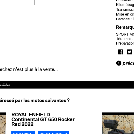
Puissance f
Kilométrag
Transmissi
Mise en cir
Garantie :
Remarq
SPORT MOT
1ère main,
Préparatio
préc
chez n'est plus à la vente...
onibles
éressé par les motos suivantes ?
ROYAL ENFIELD
Continental GT 650 Rocker
Red 2022