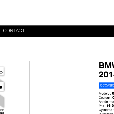
CONTACT
HOME
BMW
20
OCCASI
R
Modèle :
O
Couleur :
Année mod
16 9
Prix :
Cylindrée :