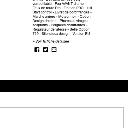
verrouillable
Feu AVANT diurne
Feux de route Pro
Finition PRO
Hill
Start control
Livret de bord francais
Marche arriere
Moteur noir
Option
Design chrome
Phares de virages
adaptatifs
Poignees chauffantes
Regulateur de vitesse
Selle Option
719
Silencieux design
Version EU
Voir la fiche détaillée