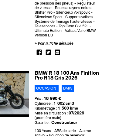
de pression des pneus)
Regulateur
de vitesse
Roues a rayons noires
Shifter Pro
Silencieux Akrapovic
Silencieux Sport
Supports valises
Système de freinage haute vitesse
Teleservices
Top Case Givi 52L
Ultimate Edition
Valises Vario BMW
Version EU
Voir la fiche détaillée
BMW R 18 100 Ans Finition
Pro R18 Gris 2026
OCCASION
BMW
18 990 €
Prix :
1 802 cm3
Cylindrée :
1 500 kms
Kilométrage :
07/2026
Mise en circulation :
(première main)
Constructeur
Garantie :
100 Years
ABS de serie
Alarme
antivol
Bouchon de reservoir,