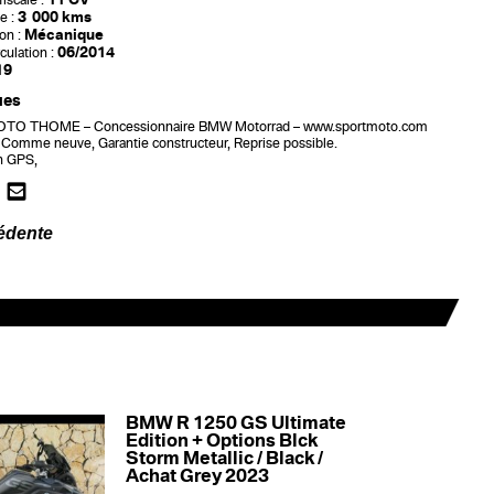
iscale :
3 000 kms
e :
Mécanique
on :
06/2014
culation :
19
ues
O THOME – Concessionnaire BMW Motorrad – www.sportmoto.com
 Comme neuve, Garantie constructeur, Reprise possible.
n GPS,
édente
BMW R 1250 GS Ultimate
Edition + Options Blck
Storm Metallic / Black /
Achat Grey 2023