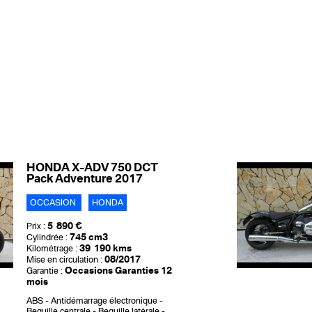
HONDA X-ADV 750 DCT
Pack Adventure 2017
OCCASION
HONDA
5 890 €
Prix :
745 cm3
Cylindrée :
39 190 kms
Kilométrage :
08/2017
Mise en circulation :
Occasions Garanties 12
Garantie :
mois
ABS
Antidémarrage électronique
Bequille centrale
Bequille latérale