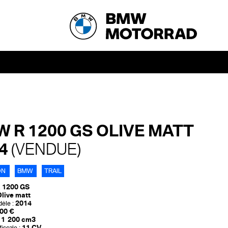
 R 1200 GS OLIVE MATT
14
(VENDUE)
ON
BMW
TRAIL
 1200 GS
live matt
2014
èle :
00 €
1 200 cm3
11 CV