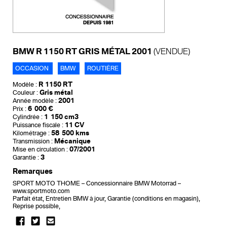
BMW R 1150 RT GRIS MÉTAL 2001
(VENDUE)
OCCASION
BMW
ROUTIÈRE
R 1150 RT
Modèle :
Gris métal
Couleur :
2001
Année modèle :
6 000 €
Prix :
1 150 cm3
Cylindrée :
11 CV
Puissance fiscale :
58 500 kms
Kilométrage :
Mécanique
Transmission :
07/2001
Mise en circulation :
3
Garantie :
Remarques
SPORT MOTO THOME – Concessionnaire BMW Motorrad –
www.sportmoto.com
Parfait état, Entretien BMW à jour, Garantie (conditions en magasin),
Reprise possible,