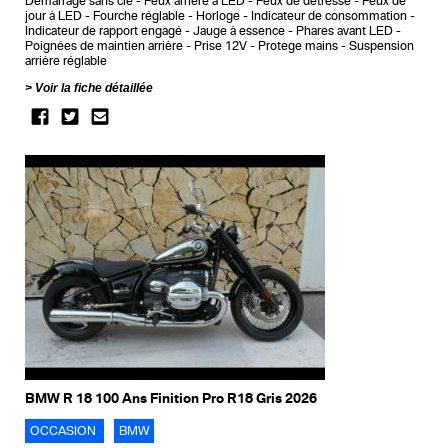
Démarrage sans clé
Feux arrière à LED
Feux de détresse
Feux de
jour à LED
Fourche réglable
Horloge
Indicateur de consommation
Indicateur de rapport engagé
Jauge à essence
Phares avant LED
Poignées de maintien arrière
Prise 12V
Protege mains
Suspension
arrière réglable
Voir la fiche détaillée
BMW R 18 100 Ans Finition Pro R18 Gris 2026
OCCASION
BMW