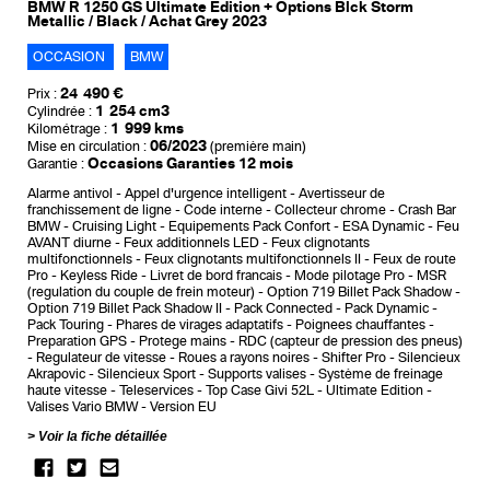
BMW R 1250 GS Ultimate Edition + Options Blck Storm
Metallic / Black / Achat Grey 2023
OCCASION
BMW
24 490 €
Prix :
1 254 cm3
Cylindrée :
1 999 kms
Kilométrage :
06/2023
Mise en circulation :
(première main)
Occasions Garanties 12 mois
Garantie :
Alarme antivol
Appel d'urgence intelligent
Avertisseur de
franchissement de ligne
Code interne
Collecteur chrome
Crash Bar
BMW
Cruising Light
Equipements Pack Confort
ESA Dynamic
Feu
AVANT diurne
Feux additionnels LED
Feux clignotants
multifonctionnels
Feux clignotants multifonctionnels II
Feux de route
Pro
Keyless Ride
Livret de bord francais
Mode pilotage Pro
MSR
(regulation du couple de frein moteur)
Option 719 Billet Pack Shadow
Option 719 Billet Pack Shadow II
Pack Connected
Pack Dynamic
Pack Touring
Phares de virages adaptatifs
Poignees chauffantes
Preparation GPS
Protege mains
RDC (capteur de pression des pneus)
Regulateur de vitesse
Roues a rayons noires
Shifter Pro
Silencieux
Akrapovic
Silencieux Sport
Supports valises
Système de freinage
haute vitesse
Teleservices
Top Case Givi 52L
Ultimate Edition
Valises Vario BMW
Version EU
Voir la fiche détaillée