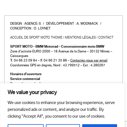
DESIGN :
AGENCE-S
DÉVELOPPEMENT :
A. WODNIACK
CONCEPTION :
O. LOYNET
ACCUEIL DE SPORT MOTO THOME
MENTIONS LÉGALES
CONTACT
SPORT MOTO – BMW Motorrad – Concessionnaire moto BMW
Zone d’activité EURO 2000 – 18 Avenue de la Dame – 30132 Nîmes –
Caissargues
T.
04 66 23 09 84 –
F.
04 66 21 35 88 –
Contactez-nous par email
Coordonnées GPS en degrés, Nord : 43.799512 – Est : 4.380267
Horaires d’ouverture
Service commercial
Du mardi au vendredi :
de 9h00 à 12h00 et de 14h00 à 19h00
We value your privacy
Le samedi :
de 9h00 à 12h00 et de 14h00 à 18h00
We use cookies to enhance your browsing experience, serve
Atelier et Pièces détachées
personalized ads or content, and analyze our traffic. By
Du mardi au vendredi :
de 9h00 à 12h00 et de 14h00 à 19h00
clicking "Accept All", you consent to our use of cookies.
Le samedi :
de 9h00 à 12h00 et de 14h00 à 18h00