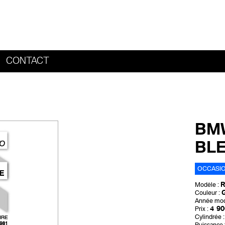
CONTACT
HOME
BMW
BLE
OCCASI
R
Modèle :
G
Couleur :
Année mod
4 90
Prix :
Cylindrée :