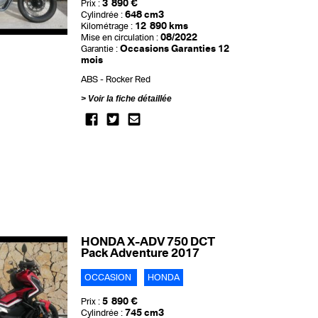
3 890 €
Prix :
648 cm3
Cylindrée :
12 890 kms
Kilométrage :
08/2022
Mise en circulation :
Occasions Garanties 12
Garantie :
mois
ABS
Rocker Red
Voir la fiche détaillée
HONDA X-ADV 750 DCT
Pack Adventure 2017
OCCASION
HONDA
5 890 €
Prix :
745 cm3
Cylindrée :