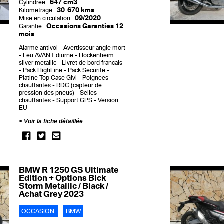
647 cm3
Cylindrée :
30 670 kms
Kilométrage :
09/2020
Mise en circulation :
Occasions Garanties 12
Garantie :
mois
Alarme antivol
Avertisseur angle mort
Feu AVANT diurne
Hockenheim
silver metallic
Livret de bord francais
Pack HighLine
Pack Securite
Platine Top Case Givi
Poignees
chauffantes
RDC (capteur de
pression des pneus)
Selles
chauffantes
Support GPS
Version
EU
Voir la fiche détaillée
BMW R 1250 GS Ultimate
Edition + Options Blck
Storm Metallic / Black /
Achat Grey 2023
OCCASION
BMW