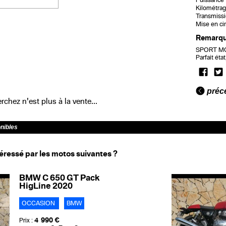
Puissance f
Kilométrag
Transmissi
Mise en cir
Remarq
SPORT MOT
Parfait éta
préc
chez n'est plus à la vente...
onibles
éressé par les motos suivantes ?
BMW C 650 GT Pack
HigLine 2020
OCCASION
BMW
4 990 €
Prix :