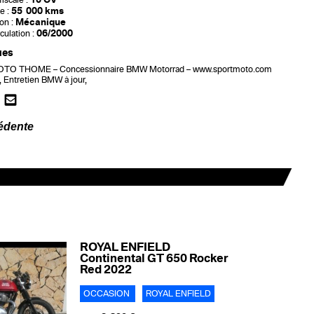
iscale :
55 000 kms
e :
Mécanique
on :
06/2000
culation :
ues
O THOME – Concessionnaire BMW Motorrad – www.sportmoto.com
t, Entretien BMW à jour,
édente
ROYAL ENFIELD
Continental GT 650 Rocker
Red 2022
OCCASION
ROYAL ENFIELD