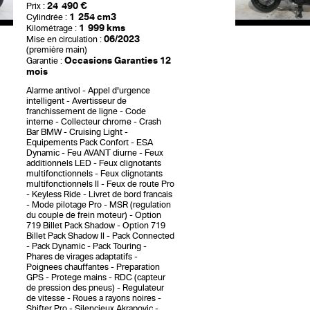
24 490 €
Prix :
1 254 cm3
Cylindrée :
1 999 kms
Kilométrage :
06/2023
Mise en circulation :
(première main)
Occasions Garanties 12
Garantie :
mois
Alarme antivol
Appel d'urgence
intelligent
Avertisseur de
franchissement de ligne
Code
interne
Collecteur chrome
Crash
Bar BMW
Cruising Light
Equipements Pack Confort
ESA
Dynamic
Feu AVANT diurne
Feux
additionnels LED
Feux clignotants
multifonctionnels
Feux clignotants
multifonctionnels II
Feux de route Pro
Keyless Ride
Livret de bord francais
Mode pilotage Pro
MSR (regulation
du couple de frein moteur)
Option
719 Billet Pack Shadow
Option 719
Billet Pack Shadow II
Pack Connected
Pack Dynamic
Pack Touring
Phares de virages adaptatifs
Poignees chauffantes
Preparation
GPS
Protege mains
RDC (capteur
de pression des pneus)
Regulateur
de vitesse
Roues a rayons noires
Shifter Pro
Silencieux Akrapovic