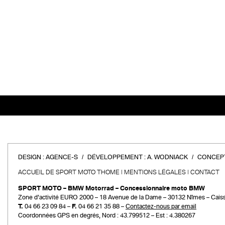
DESIGN :
AGENCE-S
DÉVELOPPEMENT :
A. WODNIACK
CONCEPT
ACCUEIL DE SPORT MOTO THOME
MENTIONS LÉGALES
CONTACT
SPORT MOTO – BMW Motorrad – Concessionnaire moto BMW
Zone d’activité EURO 2000 – 18 Avenue de la Dame – 30132 Nîmes – Cais
T.
04 66 23 09 84 –
F.
04 66 21 35 88 –
Contactez-nous par email
Coordonnées GPS en degrés, Nord : 43.799512 – Est : 4.380267