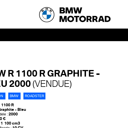
 R 1100 R GRAPHITE -
U 2000
(VENDUE)
ON
BMW
ROADSTER
 1100 R
raphite - Bleu
2000
èle :
0 €
1 100 cm3
10 CV