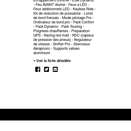
Echappement chrome
ESA Dynamic
Feu AVANT diurne
Feux a LED
Feux additionnels LED
Keyless Ride
Kit de reduction de puissance
Livret
de bord francais
Mode pilotage Pro
Ordinateur de bord pro
Pack Confort
Pack Dynamic
Pack Touring
Poignees chauffantes
Preparation
GPS
Racing red matt
RDC (capteur
de pression des pneus)
Regulateur
de vitesse
Shifter Pro
Silencieux
Akraprovic
Supports valises
aluminium
Voir la fiche détaillée