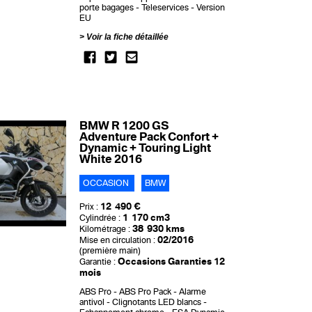
porte bagages
Teleservices
Version
EU
Voir la fiche détaillée
BMW R 1200 GS
Adventure Pack Confort +
Dynamic + Touring Light
White 2016
OCCASION
BMW
12 490 €
Prix :
1 170 cm3
Cylindrée :
38 930 kms
Kilométrage :
02/2016
Mise en circulation :
(première main)
Occasions Garanties 12
Garantie :
mois
ABS Pro
ABS Pro Pack
Alarme
antivol
Clignotants LED blancs