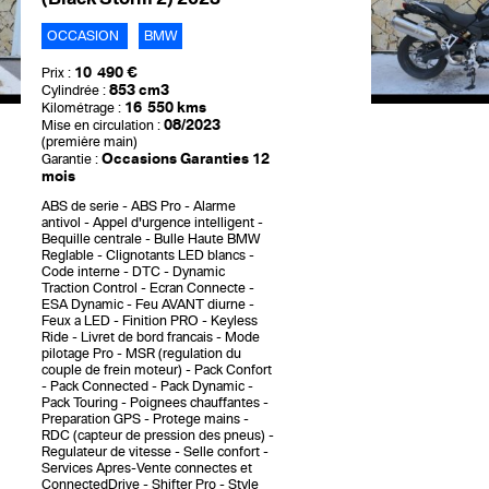
OCCASION
BMW
10 490 €
Prix :
853 cm3
Cylindrée :
16 550 kms
Kilométrage :
08/2023
Mise en circulation :
(première main)
Occasions Garanties 12
Garantie :
mois
ABS de serie
ABS Pro
Alarme
antivol
Appel d'urgence intelligent
Bequille centrale
Bulle Haute BMW
Reglable
Clignotants LED blancs
Code interne
DTC - Dynamic
Traction Control
Ecran Connecte
ESA Dynamic
Feu AVANT diurne
Feux a LED
Finition PRO
Keyless
Ride
Livret de bord francais
Mode
pilotage Pro
MSR (regulation du
couple de frein moteur)
Pack Confort
Pack Connected
Pack Dynamic
Pack Touring
Poignees chauffantes
Preparation GPS
Protege mains
RDC (capteur de pression des pneus)
Regulateur de vitesse
Selle confort
Services Apres-Vente connectes et
ConnectedDrive
Shifter Pro
Style