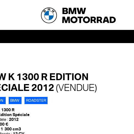
 K 1300 R EDITION
CIALE 2012
(VENDUE)
ON
BMW
ROADSTER
 1300 R
dition Spéciale
2012
èle :
00 €
1 300 cm3
12 CV