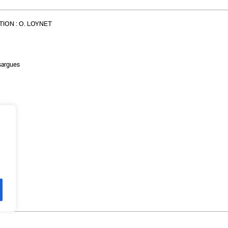
ION :
O. LOYNET
sargues