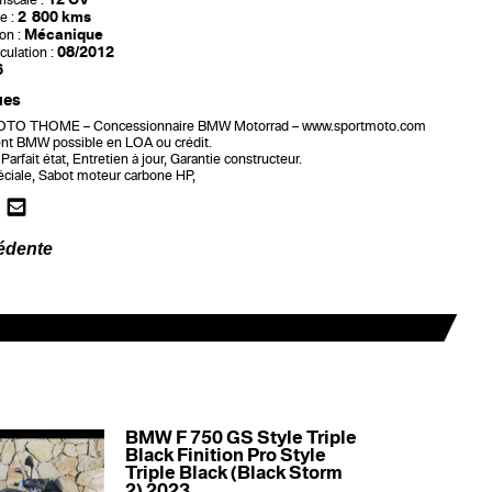
iscale :
2 800 kms
e :
Mécanique
on :
08/2012
culation :
6
ues
O THOME – Concessionnaire BMW Motorrad – www.sportmoto.com
t BMW possible en LOA ou crédit.
Parfait état, Entretien à jour, Garantie constructeur.
éciale, Sabot moteur carbone HP,
édente
BMW F 750 GS Style Triple
Black Finition Pro Style
Triple Black (Black Storm
2) 2023