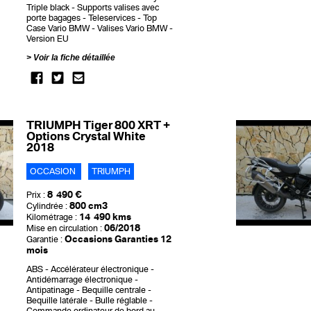
Triple black
Supports valises avec
porte bagages
Teleservices
Top
Case Vario BMW
Valises Vario BMW
Version EU
Voir la fiche détaillée
TRIUMPH Tiger 800 XRT +
Options Crystal White
2018
OCCASION
TRIUMPH
8 490 €
Prix :
800 cm3
Cylindrée :
14 490 kms
Kilométrage :
06/2018
Mise en circulation :
Occasions Garanties 12
Garantie :
mois
ABS
Accélérateur électronique
Antidémarrage électronique
Antipatinage
Bequille centrale
Bequille latérale
Bulle réglable