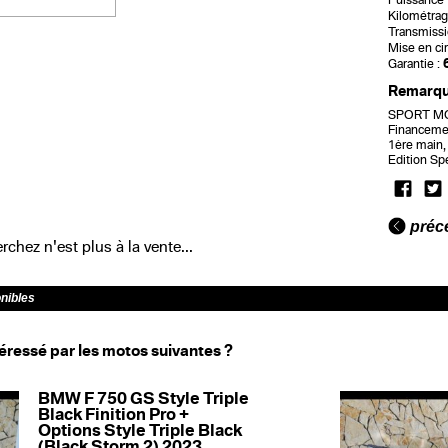
Puissance f
Kilométrag
Transmissi
Mise en cir
Garantie :
Remarq
SPORT MOT
Financemen
1ère main, 
Edition Sp
préc
chez n'est plus à la vente...
onibles
éressé par les motos suivantes ?
BMW F 750 GS Style Triple
Black Finition Pro +
Options Style Triple Black
(Black Storm 2) 2023