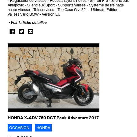
Regulateur de vitesse
Roues a rayons noires
Shifter Pro
Silencieux
Akrapovic
Silencieux Sport
Supports valises
Système de freinage
haute vitesse
Teleservices
Top Case Givi 52L
Ultimate Edition
Valises Vario BMW
Version EU
Voir la fiche détaillée
HONDA X-ADV 750 DCT Pack Adventure 2017
OCCASION
HONDA