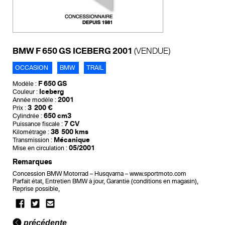
BMW F 650 GS ICEBERG 2001
(VENDUE)
OCCASION
BMW
TRAIL
F 650 GS
Modèle :
Iceberg
Couleur :
2001
Année modèle :
3 200 €
Prix :
650 cm3
Cylindrée :
7 CV
Puissance fiscale :
38 500 kms
Kilométrage :
Mécanique
Transmission :
05/2001
Mise en circulation :
Remarques
Concession BMW Motorrad – Husqvarna – www.sportmoto.com
Parfait état, Entretien BMW à jour, Garantie (conditions en magasin),
Reprise possible,
précédente