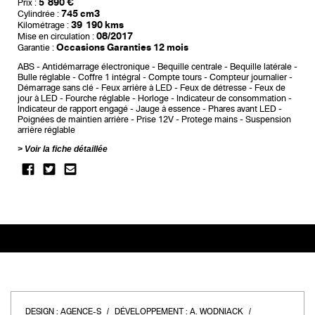
5 890 €
Prix :
745 cm3
Cylindrée :
39 190 kms
Kilométrage :
08/2017
Mise en circulation :
Occasions Garanties 12 mois
Garantie :
ABS
Antidémarrage électronique
Bequille centrale
Bequille latérale
Bulle réglable
Coffre 1 intégral
Compte tours
Compteur journalier
Démarrage sans clé
Feux arrière à LED
Feux de détresse
Feux de
jour à LED
Fourche réglable
Horloge
Indicateur de consommation
Indicateur de rapport engagé
Jauge à essence
Phares avant LED
Poignées de maintien arrière
Prise 12V
Protege mains
Suspension
arrière réglable
Voir la fiche détaillée
DESIGN :
AGENCE-S
DÉVELOPPEMENT :
A. WODNIACK