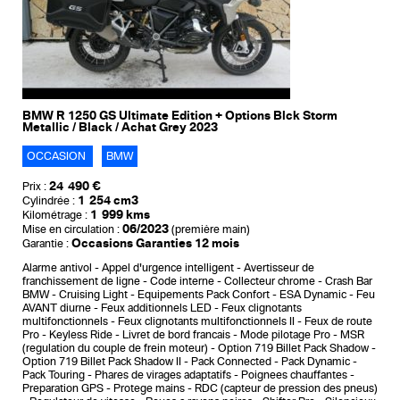
BMW R 1250 GS Ultimate Edition + Options Blck Storm
Metallic / Black / Achat Grey 2023
OCCASION
BMW
24 490 €
Prix :
1 254 cm3
Cylindrée :
1 999 kms
Kilométrage :
06/2023
Mise en circulation :
(première main)
Occasions Garanties 12 mois
Garantie :
Alarme antivol
Appel d'urgence intelligent
Avertisseur de
franchissement de ligne
Code interne
Collecteur chrome
Crash Bar
BMW
Cruising Light
Equipements Pack Confort
ESA Dynamic
Feu
AVANT diurne
Feux additionnels LED
Feux clignotants
multifonctionnels
Feux clignotants multifonctionnels II
Feux de route
Pro
Keyless Ride
Livret de bord francais
Mode pilotage Pro
MSR
(regulation du couple de frein moteur)
Option 719 Billet Pack Shadow
Option 719 Billet Pack Shadow II
Pack Connected
Pack Dynamic
Pack Touring
Phares de virages adaptatifs
Poignees chauffantes
Preparation GPS
Protege mains
RDC (capteur de pression des pneus)