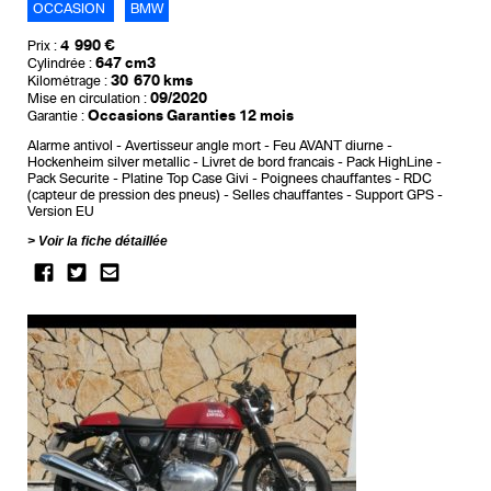
OCCASION
BMW
4 990 €
Prix :
647 cm3
Cylindrée :
30 670 kms
Kilométrage :
09/2020
Mise en circulation :
Occasions Garanties 12 mois
Garantie :
Alarme antivol
Avertisseur angle mort
Feu AVANT diurne
Hockenheim silver metallic
Livret de bord francais
Pack HighLine
Pack Securite
Platine Top Case Givi
Poignees chauffantes
RDC
(capteur de pression des pneus)
Selles chauffantes
Support GPS
Version EU
Voir la fiche détaillée