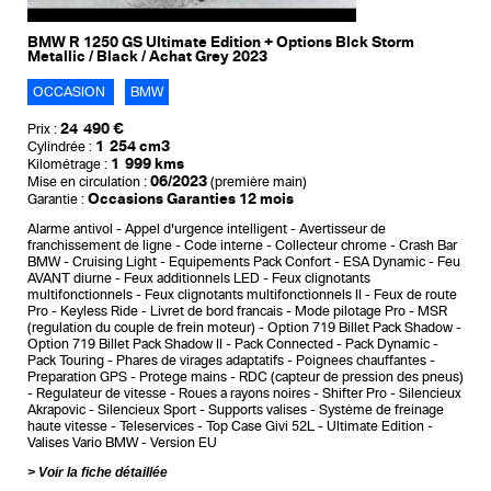
BMW R 1250 GS Ultimate Edition + Options Blck Storm
Metallic / Black / Achat Grey 2023
OCCASION
BMW
24 490 €
Prix :
1 254 cm3
Cylindrée :
1 999 kms
Kilométrage :
06/2023
Mise en circulation :
(première main)
Occasions Garanties 12 mois
Garantie :
Alarme antivol
Appel d'urgence intelligent
Avertisseur de
franchissement de ligne
Code interne
Collecteur chrome
Crash Bar
BMW
Cruising Light
Equipements Pack Confort
ESA Dynamic
Feu
AVANT diurne
Feux additionnels LED
Feux clignotants
multifonctionnels
Feux clignotants multifonctionnels II
Feux de route
Pro
Keyless Ride
Livret de bord francais
Mode pilotage Pro
MSR
(regulation du couple de frein moteur)
Option 719 Billet Pack Shadow
Option 719 Billet Pack Shadow II
Pack Connected
Pack Dynamic
Pack Touring
Phares de virages adaptatifs
Poignees chauffantes
Preparation GPS
Protege mains
RDC (capteur de pression des pneus)
Regulateur de vitesse
Roues a rayons noires
Shifter Pro
Silencieux
Akrapovic
Silencieux Sport
Supports valises
Système de freinage
haute vitesse
Teleservices
Top Case Givi 52L
Ultimate Edition
Valises Vario BMW
Version EU
Voir la fiche détaillée