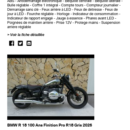
ABS
Antidémarrage électronique
Bequille centrale
Bequille latérale
Bulle réglable
Coffre 1 intégral
Compte tours
Compteur journalier
Démarrage sans clé
Feux arrière à LED
Feux de détresse
Feux de
jour à LED
Fourche réglable
Horloge
Indicateur de consommation
Indicateur de rapport engagé
Jauge à essence
Phares avant LED
Poignées de maintien arrière
Prise 12V
Protege mains
Suspension
arrière réglable
Voir la fiche détaillée
BMW R 18 100 Ans Finition Pro R18 Gris 2026