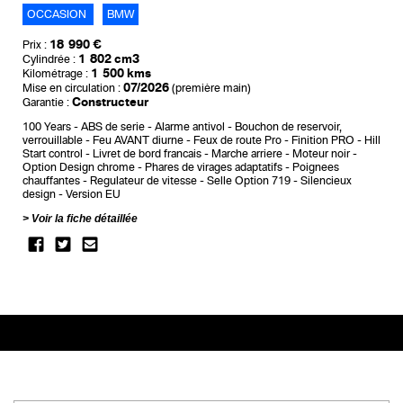
OCCASION
BMW
18 990 €
Prix :
1 802 cm3
Cylindrée :
1 500 kms
Kilométrage :
07/2026
Mise en circulation :
(première main)
Constructeur
Garantie :
100 Years
ABS de serie
Alarme antivol
Bouchon de reservoir,
verrouillable
Feu AVANT diurne
Feux de route Pro
Finition PRO
Hill
Start control
Livret de bord francais
Marche arriere
Moteur noir
Option Design chrome
Phares de virages adaptatifs
Poignees
chauffantes
Regulateur de vitesse
Selle Option 719
Silencieux
design
Version EU
Voir la fiche détaillée