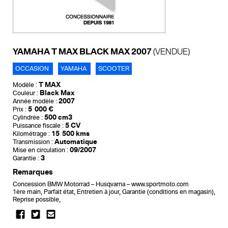
YAMAHA T MAX BLACK MAX 2007
(VENDUE)
OCCASION
YAMAHA
SCOOTER
T MAX
Modèle :
Black Max
Couleur :
2007
Année modèle :
5 000 €
Prix :
500 cm3
Cylindrée :
5 CV
Puissance fiscale :
15 500 kms
Kilométrage :
Automatique
Transmission :
09/2007
Mise en circulation :
3
Garantie :
Remarques
Concession BMW Motorrad – Husqvarna – www.sportmoto.com
1ère main, Parfait état, Entretien à jour, Garantie (conditions en magasin),
Reprise possible,