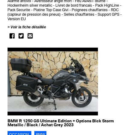
Alarme antivol
Avertisseur angle mort
Feu AVANT diurne
Hockenheim silver metallic
Livret de bord francais
Pack HighLine
Pack Securite
Platine Top Case Givi
Poignees chauffantes
RDC
(capteur de pression des pneus)
Selles chauffantes
Support GPS
Version EU
Voir la fiche détaillée
BMW R 1250 GS Ultimate Edition + Options Blck Storm
Metallic / Black / Achat Grey 2023
OCCASION
BMW