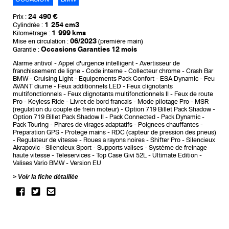
24 490 €
Prix :
1 254 cm3
Cylindrée :
1 999 kms
Kilométrage :
06/2023
Mise en circulation :
(première main)
Occasions Garanties 12 mois
Garantie :
Alarme antivol
Appel d'urgence intelligent
Avertisseur de
franchissement de ligne
Code interne
Collecteur chrome
Crash Bar
BMW
Cruising Light
Equipements Pack Confort
ESA Dynamic
Feu
AVANT diurne
Feux additionnels LED
Feux clignotants
multifonctionnels
Feux clignotants multifonctionnels II
Feux de route
Pro
Keyless Ride
Livret de bord francais
Mode pilotage Pro
MSR
(regulation du couple de frein moteur)
Option 719 Billet Pack Shadow
Option 719 Billet Pack Shadow II
Pack Connected
Pack Dynamic
Pack Touring
Phares de virages adaptatifs
Poignees chauffantes
Preparation GPS
Protege mains
RDC (capteur de pression des pneus)
Regulateur de vitesse
Roues a rayons noires
Shifter Pro
Silencieux
Akrapovic
Silencieux Sport
Supports valises
Système de freinage
haute vitesse
Teleservices
Top Case Givi 52L
Ultimate Edition
Valises Vario BMW
Version EU
Voir la fiche détaillée