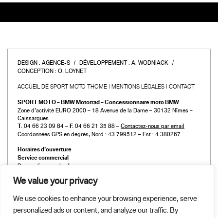
DESIGN :
AGENCE-S
DÉVELOPPEMENT :
A. WODNIACK
CONCEPTION :
O. LOYNET
ACCUEIL DE SPORT MOTO THOME
MENTIONS LÉGALES
CONTACT
SPORT MOTO – BMW Motorrad – Concessionnaire moto BMW
Zone d’activité EURO 2000 – 18 Avenue de la Dame – 30132 Nîmes –
Caissargues
T.
04 66 23 09 84 –
F.
04 66 21 35 88 –
Contactez-nous par email
Coordonnées GPS en degrés, Nord : 43.799512 – Est : 4.380267
Horaires d’ouverture
Service commercial
Du mardi au vendredi :
de 9h00 à 12h00 et de 14h00 à 19h00
We value your privacy
Le samedi :
de 9h00 à 12h00 et de 14h00 à 18h00
We use cookies to enhance your browsing experience, serve
Atelier et Pièces détachées
personalized ads or content, and analyze our traffic. By
Du mardi au vendredi :