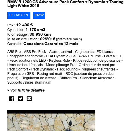
BMW R 1200 GS Adventure Pack Confort + Dynamic + Touring
Light White 2016
OCCASION
BMW
12 490 €
Prix :
1 170 cm3
Cylindrée :
38 930 kms
Kilométrage :
02/2016
Mise en circulation :
(première main)
Occasions Garanties 12 mois
Garantie :
ABS Pro
ABS Pro Pack
Alarme antivol
Clignotants LED blancs
Echappement chrome
ESA Dynamic
Feu AVANT diurne
Feux a LED
Feux additionnels LED
Keyless Ride
Kit de reduction de puissance
Livret de bord francais
Mode pilotage Pro
Ordinateur de bord pro
Pack Confort
Pack Dynamic
Pack Touring
Poignees chauffantes
Preparation GPS
Racing red matt
RDC (capteur de pression des
pneus)
Regulateur de vitesse
Shifter Pro
Silencieux Akraprovic
Supports valises aluminium
Voir la fiche détaillée