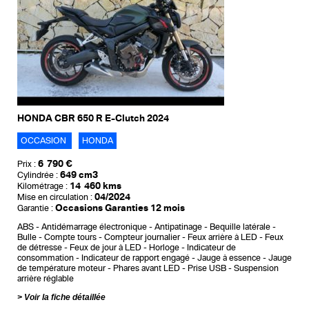
HONDA CBR 650 R E-Clutch 2024
OCCASION
HONDA
6 790 €
Prix :
649 cm3
Cylindrée :
14 460 kms
Kilométrage :
04/2024
Mise en circulation :
Occasions Garanties 12 mois
Garantie :
ABS
Antidémarrage électronique
Antipatinage
Bequille latérale
Bulle
Compte tours
Compteur journalier
Feux arrière à LED
Feux
de détresse
Feux de jour à LED
Horloge
Indicateur de
consommation
Indicateur de rapport engagé
Jauge à essence
Jauge
de température moteur
Phares avant LED
Prise USB
Suspension
arrière réglable
Voir la fiche détaillée