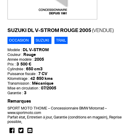
SUZUKI DL V-STROM ROUGE 2005
(VENDUE)
OCCASION
SUZUKI
TRAIL
DL V-STROM
Modèle :
Rouge
Couleur :
2005
Année modèle :
3 500 €
Prix :
650 cm3
Cylindrée :
7 CV
Puissance fiscale :
42 850 kms
Kilométrage :
Mécanique
Transmission :
07/2005
Mise en circulation :
3
Garantie :
Remarques
SPORT MOTO THOME – Concessionnaire BMW Motorrad –
www.sportmoto.com
Parfait état, Entretien à jour, Garantie (conditions en magasin), Reprise
possible,