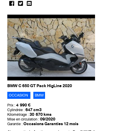
BMW C 650 GT Pack HigLine 2020
OCCASION
BMW
4 990 €
Prix :
647 cm3
Cylindrée :
30 670 kms
Kilométrage :
09/2020
Mise en circulation :
Occasions Garanties 12 mois
Garantie :