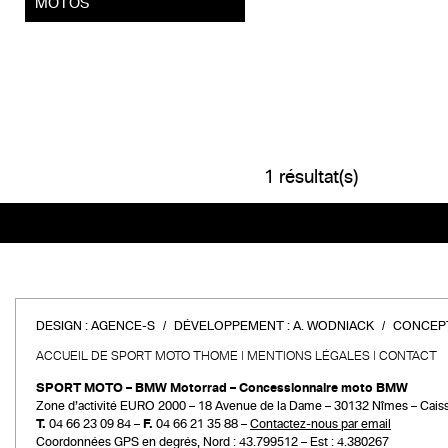
MOTOS
1 résultat(s)
DESIGN :
AGENCE-S
DÉVELOPPEMENT :
A. WODNIACK
CONCEPT
ACCUEIL DE SPORT MOTO THOME
MENTIONS LÉGALES
CONTACT
SPORT MOTO – BMW Motorrad – Concessionnaire moto BMW
Zone d’activité EURO 2000 – 18 Avenue de la Dame – 30132 Nîmes – Cais
T.
04 66 23 09 84 –
F.
04 66 21 35 88 –
Contactez-nous par email
Coordonnées GPS en degrés, Nord : 43.799512 – Est : 4.380267