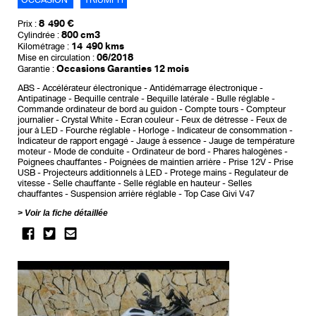
OCCASION
TRIUMPH
8 490 €
Prix :
800 cm3
Cylindrée :
14 490 kms
Kilométrage :
06/2018
Mise en circulation :
Occasions Garanties 12 mois
Garantie :
ABS
Accélérateur électronique
Antidémarrage électronique
Antipatinage
Bequille centrale
Bequille latérale
Bulle réglable
Commande ordinateur de bord au guidon
Compte tours
Compteur
journalier
Crystal White
Ecran couleur
Feux de détresse
Feux de
jour à LED
Fourche réglable
Horloge
Indicateur de consommation
Indicateur de rapport engagé
Jauge à essence
Jauge de température
moteur
Mode de conduite
Ordinateur de bord
Phares halogènes
Poignees chauffantes
Poignées de maintien arrière
Prise 12V
Prise
USB
Projecteurs additionnels à LED
Protege mains
Regulateur de
vitesse
Selle chauffante
Selle réglable en hauteur
Selles
chauffantes
Suspension arrière réglable
Top Case Givi V47
Voir la fiche détaillée