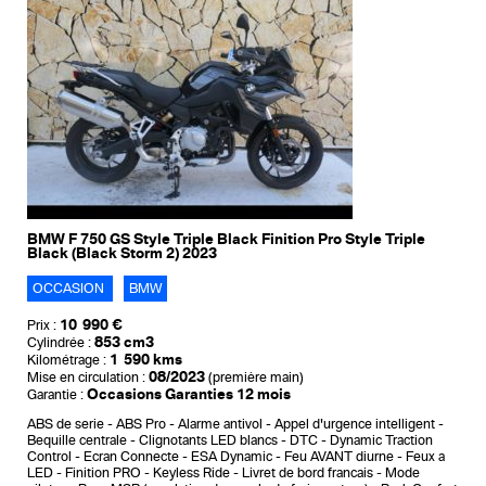
BMW F 750 GS Style Triple Black Finition Pro Style Triple
Black (Black Storm 2) 2023
OCCASION
BMW
10 990 €
Prix :
853 cm3
Cylindrée :
1 590 kms
Kilométrage :
08/2023
Mise en circulation :
(première main)
Occasions Garanties 12 mois
Garantie :
ABS de serie
ABS Pro
Alarme antivol
Appel d'urgence intelligent
Bequille centrale
Clignotants LED blancs
DTC - Dynamic Traction
Control
Ecran Connecte
ESA Dynamic
Feu AVANT diurne
Feux a
LED
Finition PRO
Keyless Ride
Livret de bord francais
Mode