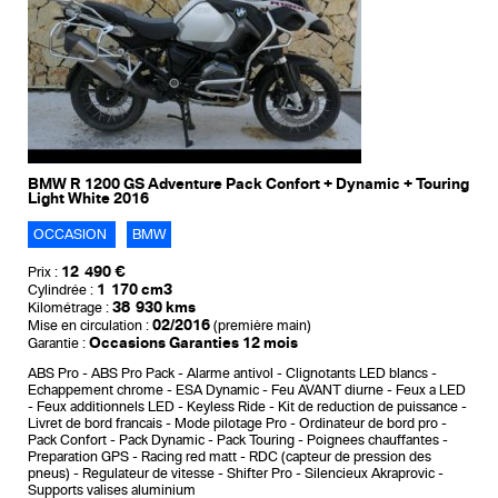
BMW R 1200 GS Adventure Pack Confort + Dynamic + Touring
Light White 2016
OCCASION
BMW
12 490 €
Prix :
1 170 cm3
Cylindrée :
38 930 kms
Kilométrage :
02/2016
Mise en circulation :
(première main)
Occasions Garanties 12 mois
Garantie :
ABS Pro
ABS Pro Pack
Alarme antivol
Clignotants LED blancs
Echappement chrome
ESA Dynamic
Feu AVANT diurne
Feux a LED
Feux additionnels LED
Keyless Ride
Kit de reduction de puissance
Livret de bord francais
Mode pilotage Pro
Ordinateur de bord pro
Pack Confort
Pack Dynamic
Pack Touring
Poignees chauffantes
Preparation GPS
Racing red matt
RDC (capteur de pression des
pneus)
Regulateur de vitesse
Shifter Pro
Silencieux Akraprovic
Supports valises aluminium