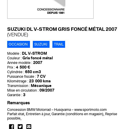
SUZUKI DL V-STROM GRIS FONCÉ MÉTAL 2007
(VENDUE)
OCCASION
SUZUKI
TRAIL
DL V-STROM
Modèle :
Gris foncé métal
Couleur :
2007
Année modèle :
4 500 €
Prix :
650 cm3
Cylindrée :
7 CV
Puissance fiscale :
23 000 kms
Kilométrage :
Mécanique
Transmission :
09/2007
Mise en circulation :
3
Garantie :
Remarques
Concession BMW Motorrad – Husqvarna – www.sportmoto.com
Parfait état, Entretien à jour, Garantie (conditions en magasin), Reprise
possible,