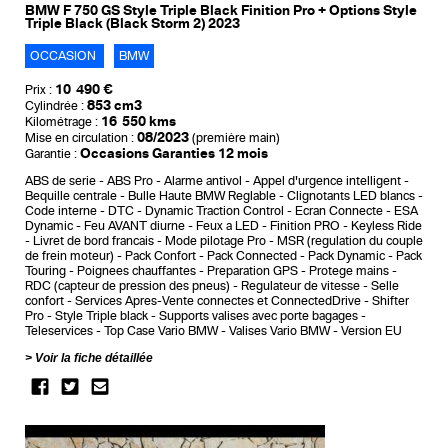
BMW F 750 GS Style Triple Black Finition Pro + Options Style
Triple Black (Black Storm 2) 2023
OCCASION
BMW
10 490 €
Prix :
853 cm3
Cylindrée :
16 550 kms
Kilométrage :
08/2023
Mise en circulation :
(première main)
Occasions Garanties 12 mois
Garantie :
ABS de serie
ABS Pro
Alarme antivol
Appel d'urgence intelligent
Bequille centrale
Bulle Haute BMW Reglable
Clignotants LED blancs
Code interne
DTC - Dynamic Traction Control
Ecran Connecte
ESA
Dynamic
Feu AVANT diurne
Feux a LED
Finition PRO
Keyless Ride
Livret de bord francais
Mode pilotage Pro
MSR (regulation du couple
de frein moteur)
Pack Confort
Pack Connected
Pack Dynamic
Pack
Touring
Poignees chauffantes
Preparation GPS
Protege mains
RDC (capteur de pression des pneus)
Regulateur de vitesse
Selle
confort
Services Apres-Vente connectes et ConnectedDrive
Shifter
Pro
Style Triple black
Supports valises avec porte bagages
Teleservices
Top Case Vario BMW
Valises Vario BMW
Version EU
Voir la fiche détaillée