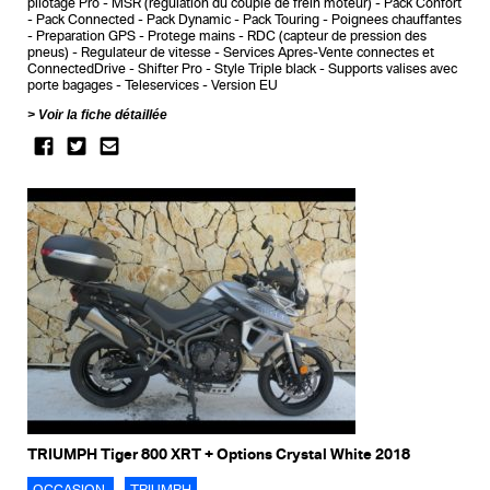
pilotage Pro
MSR (regulation du couple de frein moteur)
Pack Confort
Pack Connected
Pack Dynamic
Pack Touring
Poignees chauffantes
Preparation GPS
Protege mains
RDC (capteur de pression des
pneus)
Regulateur de vitesse
Services Apres-Vente connectes et
ConnectedDrive
Shifter Pro
Style Triple black
Supports valises avec
porte bagages
Teleservices
Version EU
Voir la fiche détaillée
TRIUMPH Tiger 800 XRT + Options Crystal White 2018