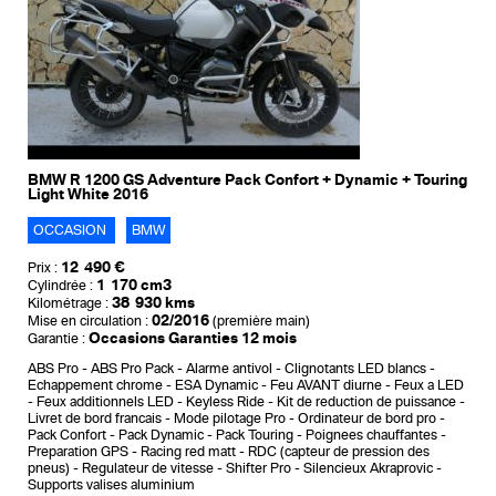
BMW R 1200 GS Adventure Pack Confort + Dynamic + Touring
Light White 2016
OCCASION
BMW
12 490 €
Prix :
1 170 cm3
Cylindrée :
38 930 kms
Kilométrage :
02/2016
Mise en circulation :
(première main)
Occasions Garanties 12 mois
Garantie :
ABS Pro
ABS Pro Pack
Alarme antivol
Clignotants LED blancs
Echappement chrome
ESA Dynamic
Feu AVANT diurne
Feux a LED
Feux additionnels LED
Keyless Ride
Kit de reduction de puissance
Livret de bord francais
Mode pilotage Pro
Ordinateur de bord pro
Pack Confort
Pack Dynamic
Pack Touring
Poignees chauffantes
Preparation GPS
Racing red matt
RDC (capteur de pression des
pneus)
Regulateur de vitesse
Shifter Pro
Silencieux Akraprovic
Supports valises aluminium