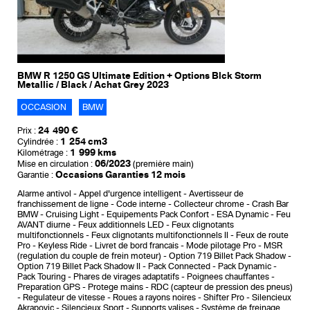
BMW R 1250 GS Ultimate Edition + Options Blck Storm
Metallic / Black / Achat Grey 2023
OCCASION
BMW
24 490 €
Prix :
1 254 cm3
Cylindrée :
1 999 kms
Kilométrage :
06/2023
Mise en circulation :
(première main)
Occasions Garanties 12 mois
Garantie :
Alarme antivol
Appel d'urgence intelligent
Avertisseur de
franchissement de ligne
Code interne
Collecteur chrome
Crash Bar
BMW
Cruising Light
Equipements Pack Confort
ESA Dynamic
Feu
AVANT diurne
Feux additionnels LED
Feux clignotants
multifonctionnels
Feux clignotants multifonctionnels II
Feux de route
Pro
Keyless Ride
Livret de bord francais
Mode pilotage Pro
MSR
(regulation du couple de frein moteur)
Option 719 Billet Pack Shadow
Option 719 Billet Pack Shadow II
Pack Connected
Pack Dynamic
Pack Touring
Phares de virages adaptatifs
Poignees chauffantes
Preparation GPS
Protege mains
RDC (capteur de pression des pneus)
Regulateur de vitesse
Roues a rayons noires
Shifter Pro
Silencieux
Akrapovic
Silencieux Sport
Supports valises
Système de freinage