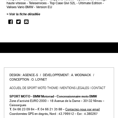
haute vitesse
Teleservices
Top Case Givi 52L
Ultimate Edition
Valises Vario BMW
Version EU
Voir la fiche détaillée
DESIGN :
AGENCE-S
DÉVELOPPEMENT :
A. WODNIACK
CONCEPTION :
O. LOYNET
ACCUEIL DE SPORT MOTO THOME
MENTIONS LÉGALES
CONTACT
SPORT MOTO – BMW Motorrad – Concessionnaire moto BMW
Zone d’activité EURO 2000 – 18 Avenue de la Dame – 30132 Nîmes –
Caissargues
T.
04 66 23 09 84 –
F.
04 66 21 35 88 –
Contactez-nous par email
Coordonnées GPS en degrés, Nord : 43.799512 – Est : 4.380267