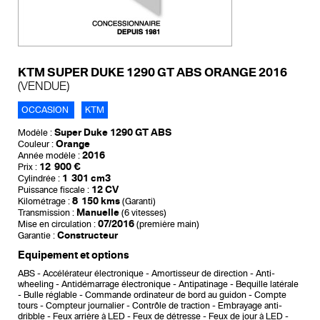
KTM SUPER DUKE 1290 GT ABS ORANGE 2016
(VENDUE)
OCCASION
KTM
Super Duke 1290 GT ABS
Modèle :
Orange
Couleur :
2016
Année modèle :
12 900 €
Prix :
1 301 cm3
Cylindrée :
12 CV
Puissance fiscale :
8 150 kms
Kilométrage :
(Garanti)
Manuelle
Transmission :
(6 vitesses)
07/2016
Mise en circulation :
(première main)
Constructeur
Garantie :
Equipement et options
ABS
Accélérateur électronique
Amortisseur de direction
Anti-
wheeling
Antidémarrage électronique
Antipatinage
Bequille latérale
Bulle réglable
Commande ordinateur de bord au guidon
Compte
tours
Compteur journalier
Contrôle de traction
Embrayage anti-
dribble
Feux arrière à LED
Feux de détresse
Feux de jour à LED