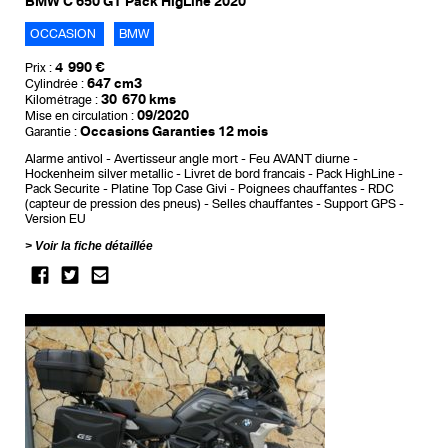
BMW C 650 GT Pack HigLine 2020
OCCASION
BMW
4 990 €
Prix :
647 cm3
Cylindrée :
30 670 kms
Kilométrage :
09/2020
Mise en circulation :
Occasions Garanties 12 mois
Garantie :
Alarme antivol
Avertisseur angle mort
Feu AVANT diurne
Hockenheim silver metallic
Livret de bord francais
Pack HighLine
Pack Securite
Platine Top Case Givi
Poignees chauffantes
RDC
(capteur de pression des pneus)
Selles chauffantes
Support GPS
Version EU
Voir la fiche détaillée