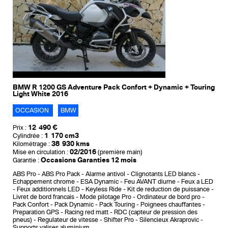
BMW R 1200 GS Adventure Pack Confort + Dynamic + Touring
Light White 2016
OCCASION
BMW
12 490 €
Prix :
1 170 cm3
Cylindrée :
38 930 kms
Kilométrage :
02/2016
Mise en circulation :
(première main)
Occasions Garanties 12 mois
Garantie :
ABS Pro
ABS Pro Pack
Alarme antivol
Clignotants LED blancs
Echappement chrome
ESA Dynamic
Feu AVANT diurne
Feux a LED
Feux additionnels LED
Keyless Ride
Kit de reduction de puissance
Livret de bord francais
Mode pilotage Pro
Ordinateur de bord pro
Pack Confort
Pack Dynamic
Pack Touring
Poignees chauffantes
Preparation GPS
Racing red matt
RDC (capteur de pression des
pneus)
Regulateur de vitesse
Shifter Pro
Silencieux Akraprovic
Supports valises aluminium