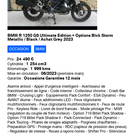
BMW R 1250 GS Ultimate Edition + Options Blck Storm
Metallic / Black / Achat Grey 2023
OCCASION
BMW
24 490 €
Prix :
1 254 cm3
Cylindrée :
1 999 kms
Kilométrage :
06/2023
Mise en circulation :
(première main)
Occasions Garanties 12 mois
Garantie :
Alarme antivol
Appel d'urgence intelligent
Avertisseur de
franchissement de ligne
Code interne
Collecteur chrome
Crash Bar
BMW
Cruising Light
Equipements Pack Confort
ESA Dynamic
Feu
AVANT diurne
Feux additionnels LED
Feux clignotants
multifonctionnels
Feux clignotants multifonctionnels II
Feux de route
Pro
Keyless Ride
Livret de bord francais
Mode pilotage Pro
MSR
(regulation du couple de frein moteur)
Option 719 Billet Pack Shadow
Option 719 Billet Pack Shadow II
Pack Connected
Pack Dynamic
Pack Touring
Phares de virages adaptatifs
Poignees chauffantes
Preparation GPS
Protege mains
RDC (capteur de pression des pneus)
Regulateur de vitesse
Roues a rayons noires
Shifter Pro
Silencieux