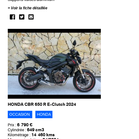
Voir la fiche détaillée
HONDA CBR 650 R E-Clutch 2024
OCCASION
HONDA
6 790 €
Prix :
649 cm3
Cylindrée :
14 460 kms
Kilométrage :