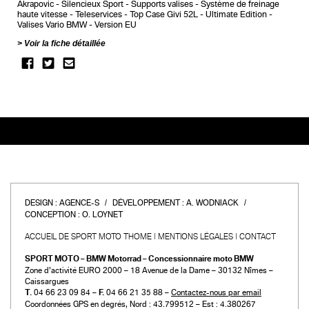
Akrapovic
Silencieux Sport
Supports valises
Système de freinage
haute vitesse
Teleservices
Top Case Givi 52L
Ultimate Edition
Valises Vario BMW
Version EU
Voir la fiche détaillée
DESIGN :
AGENCE-S
DÉVELOPPEMENT :
A. WODNIACK
CONCEPTION :
O. LOYNET
ACCUEIL DE SPORT MOTO THOME
MENTIONS LÉGALES
CONTACT
SPORT MOTO – BMW Motorrad – Concessionnaire moto BMW
Zone d’activité EURO 2000 – 18 Avenue de la Dame – 30132 Nîmes –
Caissargues
T.
04 66 23 09 84 –
F.
04 66 21 35 88 –
Contactez-nous par email
Coordonnées GPS en degrés, Nord : 43.799512 – Est : 4.380267