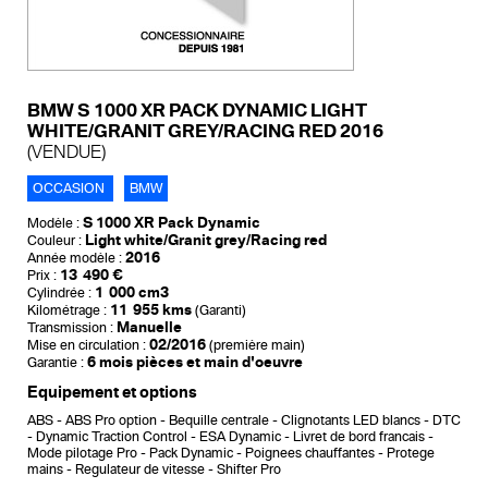
BMW S 1000 XR PACK DYNAMIC LIGHT
WHITE/GRANIT GREY/RACING RED 2016
(VENDUE)
OCCASION
BMW
S 1000 XR Pack Dynamic
Modèle :
Light white/Granit grey/Racing red
Couleur :
2016
Année modèle :
13 490 €
Prix :
1 000 cm3
Cylindrée :
11 955 kms
Kilométrage :
(Garanti)
Manuelle
Transmission :
02/2016
Mise en circulation :
(première main)
6 mois pièces et main d'oeuvre
Garantie :
Equipement et options
ABS
ABS Pro option
Bequille centrale
Clignotants LED blancs
DTC
- Dynamic Traction Control
ESA Dynamic
Livret de bord francais
Mode pilotage Pro
Pack Dynamic
Poignees chauffantes
Protege
mains
Regulateur de vitesse
Shifter Pro