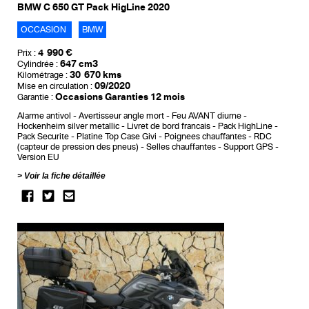
BMW C 650 GT Pack HigLine 2020
OCCASION
BMW
4 990 €
Prix :
647 cm3
Cylindrée :
30 670 kms
Kilométrage :
09/2020
Mise en circulation :
Occasions Garanties 12 mois
Garantie :
Alarme antivol
Avertisseur angle mort
Feu AVANT diurne
Hockenheim silver metallic
Livret de bord francais
Pack HighLine
Pack Securite
Platine Top Case Givi
Poignees chauffantes
RDC
(capteur de pression des pneus)
Selles chauffantes
Support GPS
Version EU
Voir la fiche détaillée