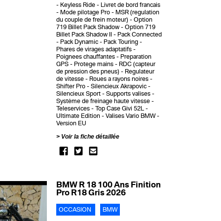
Keyless Ride
Livret de bord francais
Mode pilotage Pro
MSR (regulation
du couple de frein moteur)
Option
719 Billet Pack Shadow
Option 719
Billet Pack Shadow II
Pack Connected
Pack Dynamic
Pack Touring
Phares de virages adaptatifs
Poignees chauffantes
Preparation
GPS
Protege mains
RDC (capteur
de pression des pneus)
Regulateur
de vitesse
Roues a rayons noires
Shifter Pro
Silencieux Akrapovic
Silencieux Sport
Supports valises
Système de freinage haute vitesse
Teleservices
Top Case Givi 52L
Ultimate Edition
Valises Vario BMW
Version EU
Voir la fiche détaillée
BMW R 18 100 Ans Finition
Pro R18 Gris 2026
OCCASION
BMW