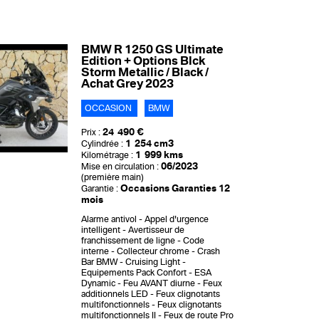
BMW R 1250 GS Ultimate
Edition + Options Blck
Storm Metallic / Black /
Achat Grey 2023
OCCASION
BMW
24 490 €
Prix :
1 254 cm3
Cylindrée :
1 999 kms
Kilométrage :
06/2023
Mise en circulation :
(première main)
Occasions Garanties 12
Garantie :
mois
Alarme antivol
Appel d'urgence
intelligent
Avertisseur de
franchissement de ligne
Code
interne
Collecteur chrome
Crash
Bar BMW
Cruising Light
Equipements Pack Confort
ESA
Dynamic
Feu AVANT diurne
Feux
additionnels LED
Feux clignotants
multifonctionnels
Feux clignotants
multifonctionnels II
Feux de route Pro