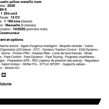
ustin yellow metallic matt
2020
èle :
90 €
1 254 cm3
12 CV
iscale :
1 160 kms
e :
(Garanti)
Manuelle
on :
(6 vitesses)
10/2020
culation :
(première main)
Constructeur
nt et options
Alarme antivol
Appel d'urgence intelligent
Bequille centrale
Cache
Clignotants LED blancs
DTC - Dynamic Traction Control
ESA Dynamic
 diurne
Finition PRO
Keyless Ride
Livret de bord francais
Mode
ro
Pack Confort
Pack Dynamic
Pack Touring
Poignees chauffantes
ages
Preparation GPS
RDC (capteur de pression des pneus)
Regulateur
Sabot moteur
Shifter Pro
STYLE SPORT
Supports valises
es
Version EU
édente