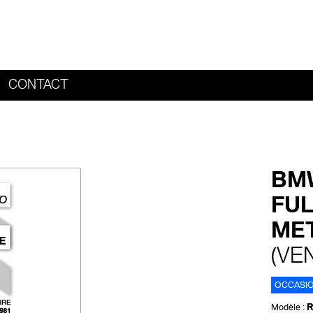
CONTACT
HOME
BMW
FUL
MET
(VE
OCCASI
R
Modèle :