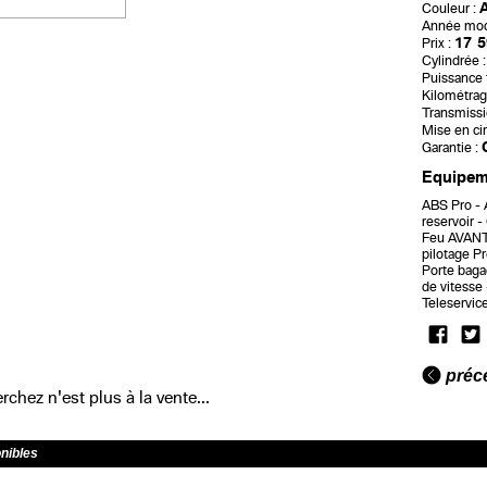
A
Couleur :
Année mod
17 5
Prix :
Cylindrée :
Puissance f
Kilométrag
Transmissi
Mise en cir
Garantie :
Equipeme
ABS Pro
reservoir
Feu AVANT
pilotage P
Porte bag
de vitesse
Teleservic
préc
chez n'est plus à la vente...
onibles