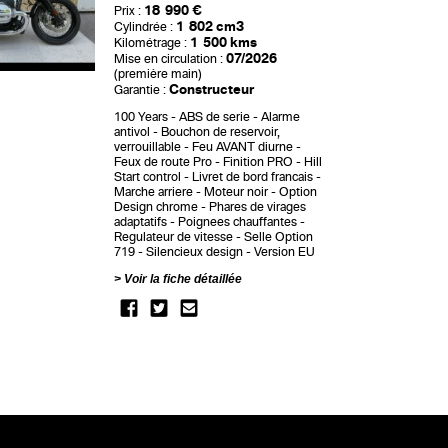
18 990 €
Prix :
1 802 cm3
Cylindrée :
1 500 kms
Kilométrage :
07/2026
Mise en circulation :
(première main)
Constructeur
Garantie :
100 Years
ABS de serie
Alarme
antivol
Bouchon de reservoir,
verrouillable
Feu AVANT diurne
Feux de route Pro
Finition PRO
Hill
Start control
Livret de bord francais
Marche arriere
Moteur noir
Option
Design chrome
Phares de virages
adaptatifs
Poignees chauffantes
Regulateur de vitesse
Selle Option
719
Silencieux design
Version EU
Voir la fiche détaillée