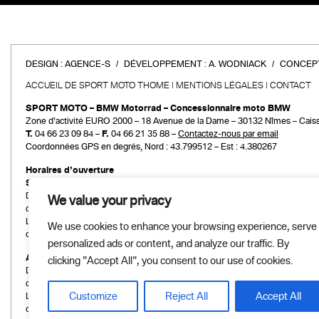
DESIGN :
AGENCE-S
DÉVELOPPEMENT :
A. WODNIACK
CONCEPT
ACCUEIL DE SPORT MOTO THOME
MENTIONS LÉGALES
CONTACT
SPORT MOTO – BMW Motorrad – Concessionnaire moto BMW
Zone d’activité EURO 2000 – 18 Avenue de la Dame – 30132 Nîmes – Cais
T.
04 66 23 09 84 –
F.
04 66 21 35 88 –
Contactez-nous par email
Coordonnées GPS en degrés, Nord : 43.799512 – Est : 4.380267
Horaires d’ouverture
Service commercial
Du mardi au vendredi :
We value your privacy
de 9h00 à 12h00 et de 14h00 à 19h00
Le samedi :
We use cookies to enhance your browsing experience, serve
de 9h00 à 12h00 et de 14h00 à 18h00
personalized ads or content, and analyze our traffic. By
Atelier et Pièces détachées
clicking "Accept All", you consent to our use of cookies.
Du mardi au vendredi :
de 9h00 à 12h00 et de 14h00 à 19h00
Customize
Reject All
Accept All
Le samedi :
de 9h00 à 12h00 et de 14h00 à 18h00