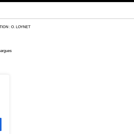
ION :
O. LOYNET
sargues