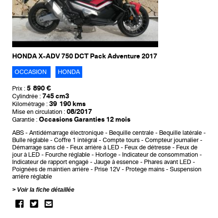
HONDA X-ADV 750 DCT Pack Adventure 2017
OCCASION
HONDA
5 890 €
Prix :
745 cm3
Cylindrée :
39 190 kms
Kilométrage :
08/2017
Mise en circulation :
Occasions Garanties 12 mois
Garantie :
ABS
Antidémarrage électronique
Bequille centrale
Bequille latérale
Bulle réglable
Coffre 1 intégral
Compte tours
Compteur journalier
Démarrage sans clé
Feux arrière à LED
Feux de détresse
Feux de
jour à LED
Fourche réglable
Horloge
Indicateur de consommation
Indicateur de rapport engagé
Jauge à essence
Phares avant LED
Poignées de maintien arrière
Prise 12V
Protege mains
Suspension
arrière réglable
Voir la fiche détaillée