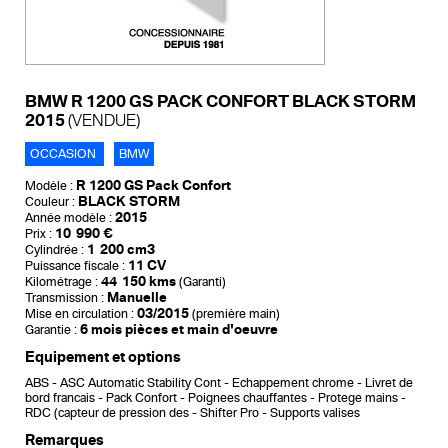
BMW R 1200 GS PACK CONFORT BLACK STORM
2015
(VENDUE)
OCCASION
BMW
R 1200 GS Pack Confort
Modèle :
BLACK STORM
Couleur :
2015
Année modèle :
10 990 €
Prix :
1 200 cm3
Cylindrée :
11 CV
Puissance fiscale :
44 150 kms
Kilométrage :
(Garanti)
Manuelle
Transmission :
03/2015
Mise en circulation :
(première main)
6 mois pièces et main d'oeuvre
Garantie :
Equipement et options
ABS
ASC Automatic Stability Cont
Echappement chrome
Livret de
bord francais
Pack Confort
Poignees chauffantes
Protege mains
RDC (capteur de pression des
Shifter Pro
Supports valises
Remarques