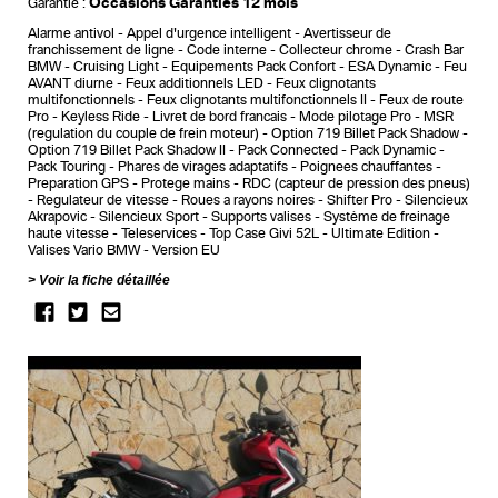
Occasions Garanties 12 mois
Garantie :
Alarme antivol
Appel d'urgence intelligent
Avertisseur de
franchissement de ligne
Code interne
Collecteur chrome
Crash Bar
BMW
Cruising Light
Equipements Pack Confort
ESA Dynamic
Feu
AVANT diurne
Feux additionnels LED
Feux clignotants
multifonctionnels
Feux clignotants multifonctionnels II
Feux de route
Pro
Keyless Ride
Livret de bord francais
Mode pilotage Pro
MSR
(regulation du couple de frein moteur)
Option 719 Billet Pack Shadow
Option 719 Billet Pack Shadow II
Pack Connected
Pack Dynamic
Pack Touring
Phares de virages adaptatifs
Poignees chauffantes
Preparation GPS
Protege mains
RDC (capteur de pression des pneus)
Regulateur de vitesse
Roues a rayons noires
Shifter Pro
Silencieux
Akrapovic
Silencieux Sport
Supports valises
Système de freinage
haute vitesse
Teleservices
Top Case Givi 52L
Ultimate Edition
Valises Vario BMW
Version EU
Voir la fiche détaillée