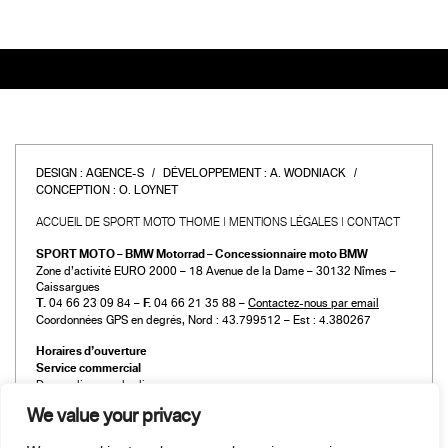
DESIGN :
AGENCE-S
DÉVELOPPEMENT :
A. WODNIACK
CONCEPTION :
O. LOYNET
ACCUEIL DE SPORT MOTO THOME
MENTIONS LÉGALES
CONTACT
SPORT MOTO – BMW Motorrad – Concessionnaire moto BMW
Zone d’activité EURO 2000 – 18 Avenue de la Dame – 30132 Nîmes –
Caissargues
T.
04 66 23 09 84 –
F.
04 66 21 35 88 –
Contactez-nous par email
Coordonnées GPS en degrés, Nord : 43.799512 – Est : 4.380267
Horaires d’ouverture
Service commercial
Du mardi au vendredi :
de 9h00 à 12h00 et de 14h00 à 19h00
We value your privacy
Le samedi :
de 9h00 à 12h00 et de 14h00 à 18h00