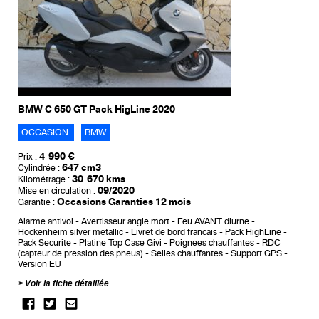
BMW C 650 GT Pack HigLine 2020
OCCASION
BMW
4 990 €
Prix :
647 cm3
Cylindrée :
30 670 kms
Kilométrage :
09/2020
Mise en circulation :
Occasions Garanties 12 mois
Garantie :
Alarme antivol
Avertisseur angle mort
Feu AVANT diurne
Hockenheim silver metallic
Livret de bord francais
Pack HighLine
Pack Securite
Platine Top Case Givi
Poignees chauffantes
RDC
(capteur de pression des pneus)
Selles chauffantes
Support GPS
Version EU
Voir la fiche détaillée