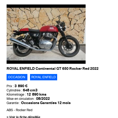
ROYAL ENFIELD Continental GT 650 Rocker Red 2022
OCCASION
ROYAL ENFIELD
3 890 €
Prix :
648 cm3
Cylindrée :
12 890 kms
Kilométrage :
08/2022
Mise en circulation :
Occasions Garanties 12 mois
Garantie :
ABS
Rocker Red
Voir la fiche détaillée