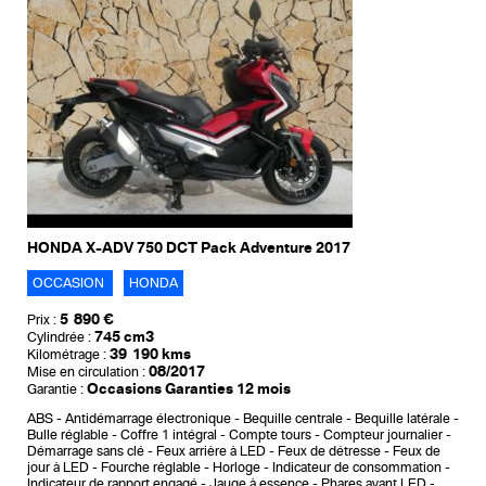
HONDA X-ADV 750 DCT Pack Adventure 2017
OCCASION
HONDA
5 890 €
Prix :
745 cm3
Cylindrée :
39 190 kms
Kilométrage :
08/2017
Mise en circulation :
Occasions Garanties 12 mois
Garantie :
ABS
Antidémarrage électronique
Bequille centrale
Bequille latérale
Bulle réglable
Coffre 1 intégral
Compte tours
Compteur journalier
Démarrage sans clé
Feux arrière à LED
Feux de détresse
Feux de
jour à LED
Fourche réglable
Horloge
Indicateur de consommation
Indicateur de rapport engagé
Jauge à essence
Phares avant LED