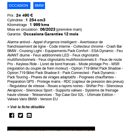
OCCASION
BMW
24 490 €
Prix :
1 254 cm3
Cylindrée :
1 999 kms
Kilométrage :
06/2023
Mise en circulation :
(première main)
Occasions Garanties 12 mois
Garantie :
Alarme antivol
Appel d'urgence intelligent
Avertisseur de
franchissement de ligne
Code interne
Collecteur chrome
Crash Bar
BMW
Cruising Light
Equipements Pack Confort
ESA Dynamic
Feu
AVANT diurne
Feux additionnels LED
Feux clignotants
multifonctionnels
Feux clignotants multifonctionnels II
Feux de route
Pro
Keyless Ride
Livret de bord francais
Mode pilotage Pro
MSR
(regulation du couple de frein moteur)
Option 719 Billet Pack Shadow
Option 719 Billet Pack Shadow II
Pack Connected
Pack Dynamic
Pack Touring
Phares de virages adaptatifs
Poignees chauffantes
Preparation GPS
Protege mains
RDC (capteur de pression des pneus)
Regulateur de vitesse
Roues a rayons noires
Shifter Pro
Silencieux
Akrapovic
Silencieux Sport
Supports valises
Système de freinage
haute vitesse
Teleservices
Top Case Givi 52L
Ultimate Edition
Valises Vario BMW
Version EU
Voir la fiche détaillée