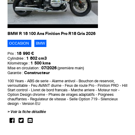
BMW R 18 100 Ans Finition Pro R18 Gris 2026
OCCASION
BMW
18 990 €
Prix :
1 802 cm3
Cylindrée :
1 500 kms
Kilométrage :
07/2026
Mise en circulation :
(première main)
Constructeur
Garantie :
100 Years
ABS de serie
Alarme antivol
Bouchon de reservoir,
verrouillable
Feu AVANT diurne
Feux de route Pro
Finition PRO
Hill
Start control
Livret de bord francais
Marche arriere
Moteur noir
Option Design chrome
Phares de virages adaptatifs
Poignees
chauffantes
Regulateur de vitesse
Selle Option 719
Silencieux
design
Version EU
Voir la fiche détaillée