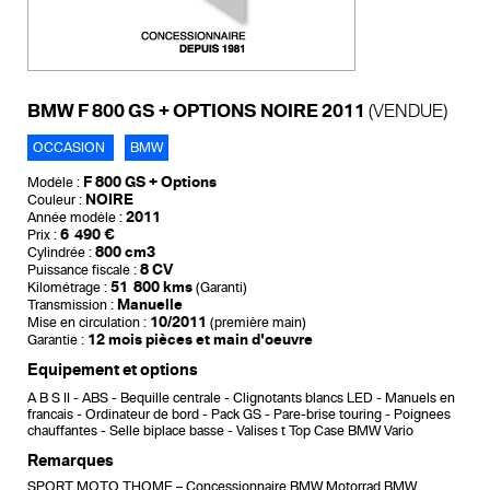
BMW F 800 GS + OPTIONS NOIRE 2011
(VENDUE)
OCCASION
BMW
F 800 GS + Options
Modèle :
NOIRE
Couleur :
2011
Année modèle :
6 490 €
Prix :
800 cm3
Cylindrée :
8 CV
Puissance fiscale :
51 800 kms
Kilométrage :
(Garanti)
Manuelle
Transmission :
10/2011
Mise en circulation :
(première main)
12 mois pièces et main d'oeuvre
Garantie :
Equipement et options
A B S II
ABS
Bequille centrale
Clignotants blancs LED
Manuels en
francais
Ordinateur de bord
Pack GS
Pare-brise touring
Poignees
chauffantes
Selle biplace basse
Valises t Top Case BMW Vario
Remarques
SPORT MOTO THOME – Concessionnaire BMW Motorrad BMW