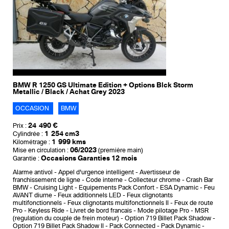
BMW R 1250 GS Ultimate Edition + Options Blck Storm
Metallic / Black / Achat Grey 2023
OCCASION
BMW
24 490 €
Prix :
1 254 cm3
Cylindrée :
1 999 kms
Kilométrage :
06/2023
Mise en circulation :
(première main)
Occasions Garanties 12 mois
Garantie :
Alarme antivol
Appel d'urgence intelligent
Avertisseur de
franchissement de ligne
Code interne
Collecteur chrome
Crash Bar
BMW
Cruising Light
Equipements Pack Confort
ESA Dynamic
Feu
AVANT diurne
Feux additionnels LED
Feux clignotants
multifonctionnels
Feux clignotants multifonctionnels II
Feux de route
Pro
Keyless Ride
Livret de bord francais
Mode pilotage Pro
MSR
(regulation du couple de frein moteur)
Option 719 Billet Pack Shadow
Option 719 Billet Pack Shadow II
Pack Connected
Pack Dynamic