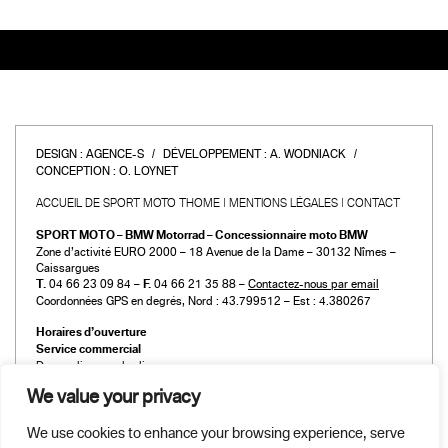
DESIGN :
AGENCE-S
DÉVELOPPEMENT :
A. WODNIACK
CONCEPTION :
O. LOYNET
ACCUEIL DE SPORT MOTO THOME
MENTIONS LÉGALES
CONTACT
SPORT MOTO – BMW Motorrad – Concessionnaire moto BMW
Zone d’activité EURO 2000 – 18 Avenue de la Dame – 30132 Nîmes –
Caissargues
T.
04 66 23 09 84 –
F.
04 66 21 35 88 –
Contactez-nous par email
Coordonnées GPS en degrés, Nord : 43.799512 – Est : 4.380267
Horaires d’ouverture
Service commercial
Du mardi au vendredi :
de 9h00 à 12h00 et de 14h00 à 19h00
We value your privacy
Le samedi :
de 9h00 à 12h00 et de 14h00 à 18h00
We use cookies to enhance your browsing experience, serve
Atelier et Pièces détachées