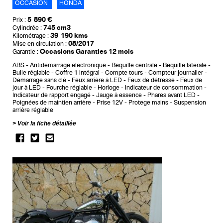
OCCASION
HONDA
5 890 €
Prix :
745 cm3
Cylindrée :
39 190 kms
Kilométrage :
08/2017
Mise en circulation :
Occasions Garanties 12 mois
Garantie :
ABS
Antidémarrage électronique
Bequille centrale
Bequille latérale
Bulle réglable
Coffre 1 intégral
Compte tours
Compteur journalier
Démarrage sans clé
Feux arrière à LED
Feux de détresse
Feux de
jour à LED
Fourche réglable
Horloge
Indicateur de consommation
Indicateur de rapport engagé
Jauge à essence
Phares avant LED
Poignées de maintien arrière
Prise 12V
Protege mains
Suspension
arrière réglable
Voir la fiche détaillée