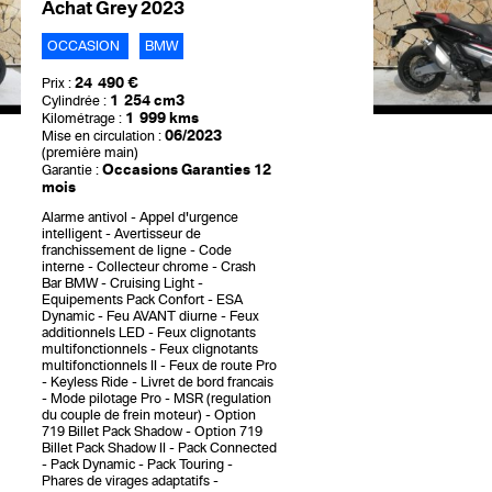
Achat Grey 2023
OCCASION
BMW
24 490 €
Prix :
1 254 cm3
Cylindrée :
1 999 kms
Kilométrage :
06/2023
Mise en circulation :
(première main)
Occasions Garanties 12
Garantie :
mois
Alarme antivol
Appel d'urgence
intelligent
Avertisseur de
franchissement de ligne
Code
interne
Collecteur chrome
Crash
Bar BMW
Cruising Light
Equipements Pack Confort
ESA
Dynamic
Feu AVANT diurne
Feux
additionnels LED
Feux clignotants
multifonctionnels
Feux clignotants
multifonctionnels II
Feux de route Pro
Keyless Ride
Livret de bord francais
Mode pilotage Pro
MSR (regulation
du couple de frein moteur)
Option
719 Billet Pack Shadow
Option 719
Billet Pack Shadow II
Pack Connected
Pack Dynamic
Pack Touring
Phares de virages adaptatifs