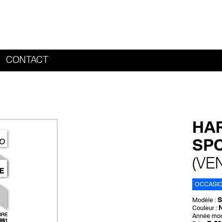
CONTACT
HOME
HA
SPO
(VE
OCCASI
Modèle :
N
Couleur :
Année mod