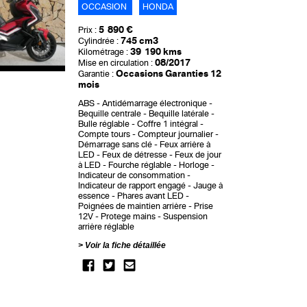
OCCASION
HONDA
5 890 €
Prix :
745 cm3
Cylindrée :
39 190 kms
Kilométrage :
08/2017
Mise en circulation :
Occasions Garanties 12
Garantie :
mois
ABS
Antidémarrage électronique
Bequille centrale
Bequille latérale
Bulle réglable
Coffre 1 intégral
Compte tours
Compteur journalier
Démarrage sans clé
Feux arrière à
LED
Feux de détresse
Feux de jour
à LED
Fourche réglable
Horloge
Indicateur de consommation
Indicateur de rapport engagé
Jauge à
essence
Phares avant LED
Poignées de maintien arrière
Prise
12V
Protege mains
Suspension
arrière réglable
Voir la fiche détaillée