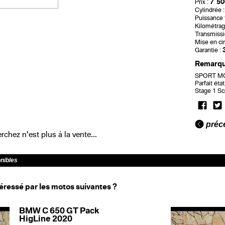
7 50
Prix :
Cylindrée :
Puissance f
Kilométrag
Transmissi
Mise en cir
Garantie :
Remarq
SPORT MOT
Parfait éta
Stage 1 Sc
préc
chez n'est plus à la vente...
onibles
éressé par les motos suivantes ?
BMW C 650 GT Pack
HigLine 2020