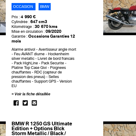
OCCASION
BMW
4 990 €
Prix :
647 cm3
Cylindrée :
30 670 kms
Kilométrage :
09/2020
Mise en circulation :
Occasions Garanties 12
Garantie :
mois
Alarme antivol
Avertisseur angle mort
Feu AVANT diurne
Hockenheim
silver metallic
Livret de bord francais
Pack HighLine
Pack Securite
Platine Top Case Givi
Poignees
chauffantes
RDC (capteur de
pression des pneus)
Selles
chauffantes
Support GPS
Version
EU
Voir la fiche détaillée
BMW R 1250 GS Ultimate
Edition + Options Blck
Storm Metallic / Black /