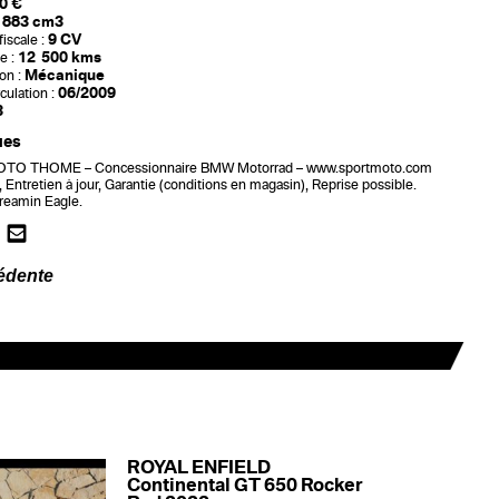
0 €
883 cm3
9 CV
iscale :
12 500 kms
e :
Mécanique
on :
06/2009
culation :
3
ues
O THOME – Concessionnaire BMW Motorrad – www.sportmoto.com
t, Entretien à jour, Garantie (conditions en magasin), Reprise possible.
reamin Eagle.
édente
ROYAL ENFIELD
Continental GT 650 Rocker