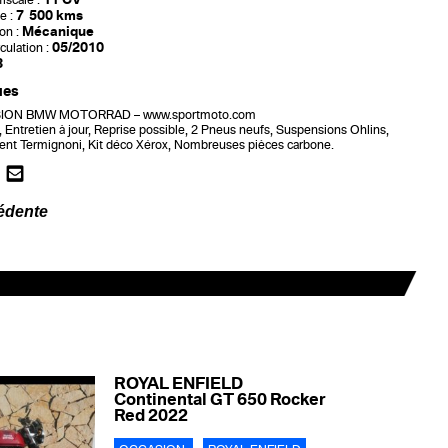
iscale :
7 500 kms
e :
Mécanique
on :
05/2010
culation :
3
ues
ON BMW MOTORRAD – www.sportmoto.com
t, Entretien à jour, Reprise possible, 2 Pneus neufs, Suspensions Ohlins,
t Termignoni, Kit déco Xérox, Nombreuses pièces carbone.
édente
ROYAL ENFIELD
Continental GT 650 Rocker
Red 2022