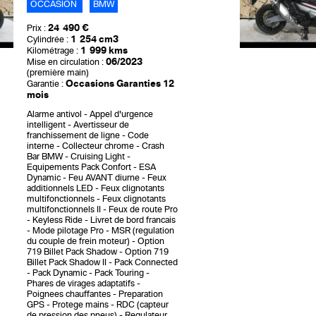
OCCASION
BMW
24 490 €
Prix :
1 254 cm3
Cylindrée :
1 999 kms
Kilométrage :
06/2023
Mise en circulation :
(première main)
Occasions Garanties 12
Garantie :
mois
Alarme antivol
Appel d'urgence
intelligent
Avertisseur de
franchissement de ligne
Code
interne
Collecteur chrome
Crash
Bar BMW
Cruising Light
Equipements Pack Confort
ESA
Dynamic
Feu AVANT diurne
Feux
additionnels LED
Feux clignotants
multifonctionnels
Feux clignotants
multifonctionnels II
Feux de route Pro
Keyless Ride
Livret de bord francais
Mode pilotage Pro
MSR (regulation
du couple de frein moteur)
Option
719 Billet Pack Shadow
Option 719
Billet Pack Shadow II
Pack Connected
Pack Dynamic
Pack Touring
Phares de virages adaptatifs
Poignees chauffantes
Preparation
GPS
Protege mains
RDC (capteur
de pression des pneus)
Regulateur