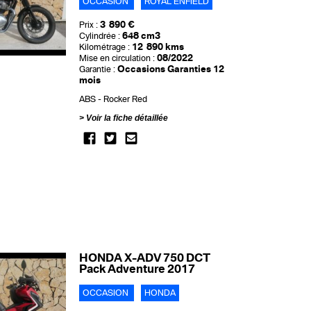
OCCASION
ROYAL ENFIELD
3 890 €
Prix :
648 cm3
Cylindrée :
12 890 kms
Kilométrage :
08/2022
Mise en circulation :
Occasions Garanties 12
Garantie :
mois
ABS
Rocker Red
Voir la fiche détaillée
HONDA X-ADV 750 DCT
Pack Adventure 2017
OCCASION
HONDA