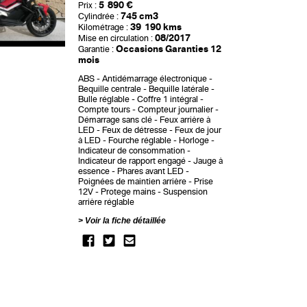
5 890 €
Prix :
745 cm3
Cylindrée :
39 190 kms
Kilométrage :
08/2017
Mise en circulation :
Occasions Garanties 12
Garantie :
mois
ABS
Antidémarrage électronique
Bequille centrale
Bequille latérale
Bulle réglable
Coffre 1 intégral
Compte tours
Compteur journalier
Démarrage sans clé
Feux arrière à
LED
Feux de détresse
Feux de jour
à LED
Fourche réglable
Horloge
Indicateur de consommation
Indicateur de rapport engagé
Jauge à
essence
Phares avant LED
Poignées de maintien arrière
Prise
12V
Protege mains
Suspension
arrière réglable
Voir la fiche détaillée