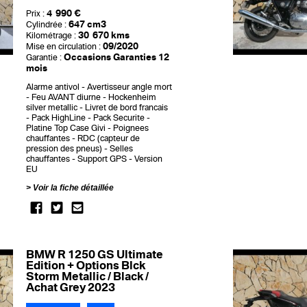
4 990 €
Prix :
647 cm3
Cylindrée :
30 670 kms
Kilométrage :
09/2020
Mise en circulation :
Occasions Garanties 12
Garantie :
mois
Alarme antivol
Avertisseur angle mort
Feu AVANT diurne
Hockenheim
silver metallic
Livret de bord francais
Pack HighLine
Pack Securite
Platine Top Case Givi
Poignees
chauffantes
RDC (capteur de
pression des pneus)
Selles
chauffantes
Support GPS
Version
EU
Voir la fiche détaillée
BMW R 1250 GS Ultimate
Edition + Options Blck
Storm Metallic / Black /
Achat Grey 2023