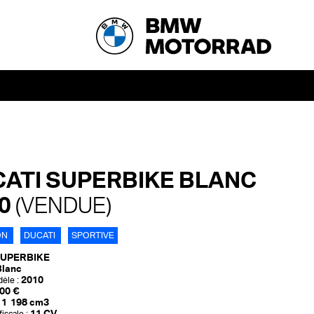
ATI SUPERBIKE BLANC
10
(VENDUE)
ON
DUCATI
SPORTIVE
UPERBIKE
Blanc
2010
èle :
00 €
1 198 cm3
11 CV