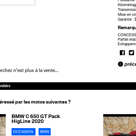
Puissance f
Kilométrag
Transmissi
Mise en cir
Garantie :
Remarq
CONCESSI
Parfait éta
Echappemen
préc
chez n'est plus à la vente...
onibles
éressé par les motos suivantes ?
BMW C 650 GT Pack
HigLine 2020
OCCASION
BMW