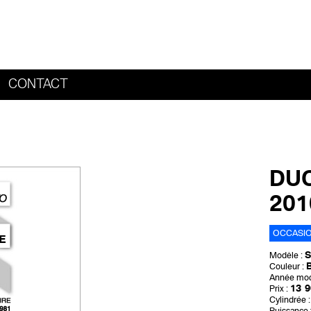
CONTACT
HOME
DUC
20
OCCASI
S
Modèle :
Couleur :
Année mod
13 9
Prix :
Cylindrée :