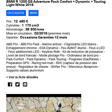
BMW R 1200 GS Adventure Pack Confort + Dynamic + Touring
Light White 2016
OCCASION
BMW
12 490 €
Prix :
1 170 cm3
Cylindrée :
38 930 kms
Kilométrage :
02/2016
Mise en circulation :
(première main)
Occasions Garanties 12 mois
Garantie :
ABS Pro
ABS Pro Pack
Alarme antivol
Clignotants LED blancs
Echappement chrome
ESA Dynamic
Feu AVANT diurne
Feux a LED
Feux additionnels LED
Keyless Ride
Kit de reduction de puissance
Livret de bord francais
Mode pilotage Pro
Ordinateur de bord pro
Pack Confort
Pack Dynamic
Pack Touring
Poignees chauffantes
Preparation GPS
Racing red matt
RDC (capteur de pression des
pneus)
Regulateur de vitesse
Shifter Pro
Silencieux Akraprovic
Supports valises aluminium
Voir la fiche détaillée