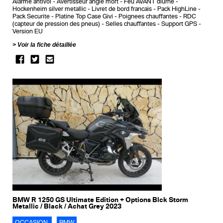
Alarme antivol
Avertisseur angle mort
Feu AVANT diurne
Hockenheim silver metallic
Livret de bord francais
Pack HighLine
Pack Securite
Platine Top Case Givi
Poignees chauffantes
RDC
(capteur de pression des pneus)
Selles chauffantes
Support GPS
Version EU
Voir la fiche détaillée
BMW R 1250 GS Ultimate Edition + Options Blck Storm
Metallic / Black / Achat Grey 2023
OCCASION
BMW