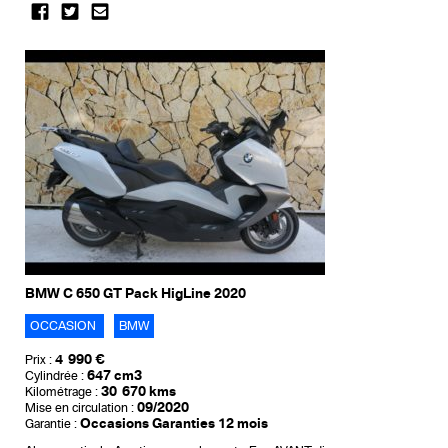
BMW C 650 GT Pack HigLine 2020
OCCASION
BMW
4 990 €
Prix :
647 cm3
Cylindrée :
30 670 kms
Kilométrage :
09/2020
Mise en circulation :
Occasions Garanties 12 mois
Garantie :