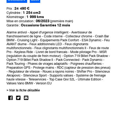
24 490 €
Prix :
1 254 cm3
Cylindrée :
1 999 kms
Kilométrage :
06/2023
Mise en circulation :
(première main)
Occasions Garanties 12 mois
Garantie :
Alarme antivol
Appel d'urgence intelligent
Avertisseur de
franchissement de ligne
Code interne
Collecteur chrome
Crash Bar
BMW
Cruising Light
Equipements Pack Confort
ESA Dynamic
Feu
AVANT diurne
Feux additionnels LED
Feux clignotants
multifonctionnels
Feux clignotants multifonctionnels II
Feux de route
Pro
Keyless Ride
Livret de bord francais
Mode pilotage Pro
MSR
(regulation du couple de frein moteur)
Option 719 Billet Pack Shadow
Option 719 Billet Pack Shadow II
Pack Connected
Pack Dynamic
Pack Touring
Phares de virages adaptatifs
Poignees chauffantes
Preparation GPS
Protege mains
RDC (capteur de pression des pneus)
Regulateur de vitesse
Roues a rayons noires
Shifter Pro
Silencieux
Akrapovic
Silencieux Sport
Supports valises
Système de freinage
haute vitesse
Teleservices
Top Case Givi 52L
Ultimate Edition
Valises Vario BMW
Version EU
Voir la fiche détaillée