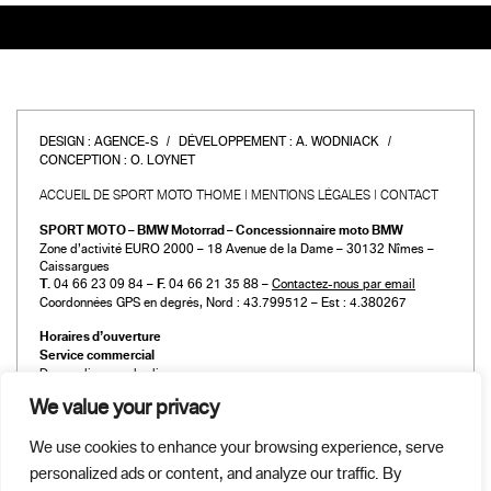
DESIGN :
AGENCE-S
DÉVELOPPEMENT :
A. WODNIACK
CONCEPTION :
O. LOYNET
ACCUEIL DE SPORT MOTO THOME
MENTIONS LÉGALES
CONTACT
SPORT MOTO – BMW Motorrad – Concessionnaire moto BMW
Zone d’activité EURO 2000 – 18 Avenue de la Dame – 30132 Nîmes –
Caissargues
T.
04 66 23 09 84 –
F.
04 66 21 35 88 –
Contactez-nous par email
Coordonnées GPS en degrés, Nord : 43.799512 – Est : 4.380267
Horaires d’ouverture
Service commercial
Du mardi au vendredi :
de 9h00 à 12h00 et de 14h00 à 19h00
We value your privacy
Le samedi :
de 9h00 à 12h00 et de 14h00 à 18h00
We use cookies to enhance your browsing experience, serve
Atelier et Pièces détachées
personalized ads or content, and analyze our traffic. By
Du mardi au vendredi :