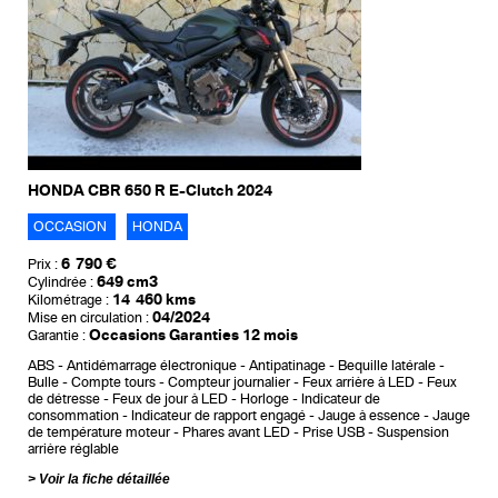
HONDA CBR 650 R E-Clutch 2024
OCCASION
HONDA
6 790 €
Prix :
649 cm3
Cylindrée :
14 460 kms
Kilométrage :
04/2024
Mise en circulation :
Occasions Garanties 12 mois
Garantie :
ABS
Antidémarrage électronique
Antipatinage
Bequille latérale
Bulle
Compte tours
Compteur journalier
Feux arrière à LED
Feux
de détresse
Feux de jour à LED
Horloge
Indicateur de
consommation
Indicateur de rapport engagé
Jauge à essence
Jauge
de température moteur
Phares avant LED
Prise USB
Suspension
arrière réglable
Voir la fiche détaillée