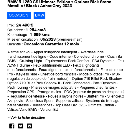
BMW R 1250 GS Ultimate Edition + Options Blck Storm
Metallic / Black / Achat Grey 2023
OCCASION
BMW
24 490 €
Prix :
1 254 cm3
Cylindrée :
1 999 kms
Kilométrage :
06/2023
Mise en circulation :
(première main)
Occasions Garanties 12 mois
Garantie :
Alarme antivol
Appel d'urgence intelligent
Avertisseur de
franchissement de ligne
Code interne
Collecteur chrome
Crash Bar
BMW
Cruising Light
Equipements Pack Confort
ESA Dynamic
Feu
AVANT diurne
Feux additionnels LED
Feux clignotants
multifonctionnels
Feux clignotants multifonctionnels II
Feux de route
Pro
Keyless Ride
Livret de bord francais
Mode pilotage Pro
MSR
(regulation du couple de frein moteur)
Option 719 Billet Pack Shadow
Option 719 Billet Pack Shadow II
Pack Connected
Pack Dynamic
Pack Touring
Phares de virages adaptatifs
Poignees chauffantes
Preparation GPS
Protege mains
RDC (capteur de pression des pneus)
Regulateur de vitesse
Roues a rayons noires
Shifter Pro
Silencieux
Akrapovic
Silencieux Sport
Supports valises
Système de freinage
haute vitesse
Teleservices
Top Case Givi 52L
Ultimate Edition
Valises Vario BMW
Version EU
Voir la fiche détaillée