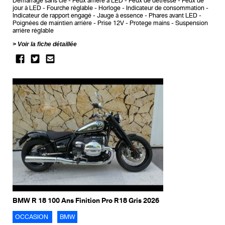
Démarrage sans clé
Feux arrière à LED
Feux de détresse
Feux de
jour à LED
Fourche réglable
Horloge
Indicateur de consommation
Indicateur de rapport engagé
Jauge à essence
Phares avant LED
Poignées de maintien arrière
Prise 12V
Protege mains
Suspension
arrière réglable
Voir la fiche détaillée
BMW R 18 100 Ans Finition Pro R18 Gris 2026
OCCASION
BMW