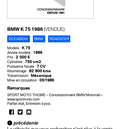
BMW K 75 1986
(VENDUE)
OCCASION
BMW
ROADSTER
K 75
Modèle :
1986
Année modèle :
2 000 €
Prix :
750 cm3
Cylindrée :
7 CV
Puissance fiscale :
82 800 kms
Kilométrage :
Mécanique
Transmission :
05/1986
Mise en circulation :
Remarques
SPORT MOTO THOME – Concessionnaire BMW Motorrad –
www.sportmoto.com
Parfait état, Entretien à jour,
précédente
Le véhicule que vous recherchez n'est plus à la vente...