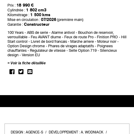
18 990 €
Prix :
1 802 cm3
Cylindrée :
1 500 kms
Kilométrage :
07/2026
Mise en circulation :
(première main)
Constructeur
Garantie :
100 Years
ABS de serie
Alarme antivol
Bouchon de reservoir,
verrouillable
Feu AVANT diurne
Feux de route Pro
Finition PRO
Hill
Start control
Livret de bord francais
Marche arriere
Moteur noir
Option Design chrome
Phares de virages adaptatifs
Poignees
chauffantes
Regulateur de vitesse
Selle Option 719
Silencieux
design
Version EU
Voir la fiche détaillée
DESIGN :
AGENCE-S
DÉVELOPPEMENT :
A. WODNIACK