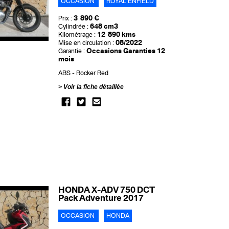
OCCASION
ROYAL ENFIELD
3 890 €
Prix :
648 cm3
Cylindrée :
12 890 kms
Kilométrage :
08/2022
Mise en circulation :
Occasions Garanties 12
Garantie :
mois
ABS
Rocker Red
Voir la fiche détaillée
HONDA X-ADV 750 DCT
Pack Adventure 2017
OCCASION
HONDA