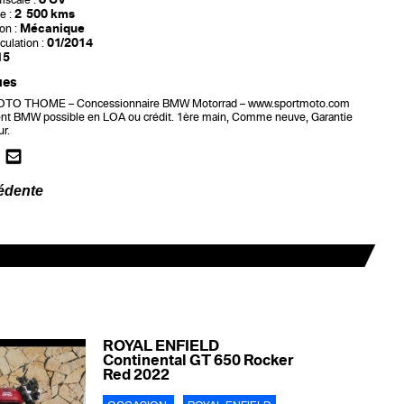
iscale :
2 500 kms
e :
Mécanique
on :
01/2014
culation :
15
ues
O THOME – Concessionnaire BMW Motorrad – www.sportmoto.com
t BMW possible en LOA ou crédit. 1ère main, Comme neuve, Garantie
r.
édente
ROYAL ENFIELD
Continental GT 650 Rocker
Red 2022