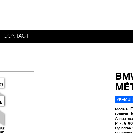
CONTACT
HOME
BMW
MÉT
VÉHICUL
F
Modèle :
Couleur :
Année mod
9 90
Prix :
Cylindrée :