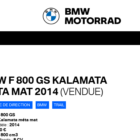
 F 800 GS KALAMATA
A MAT 2014
(VENDUE)
E DE DIRECTION
BMW
TRAIL
 800 GS
Kalamata méta mat
2014
èle :
0 €
800 cm3
8 CV