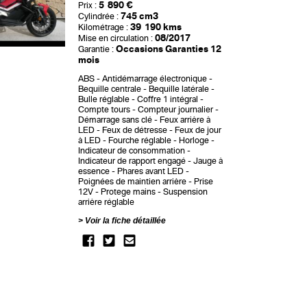
5 890 €
Prix :
745 cm3
Cylindrée :
39 190 kms
Kilométrage :
08/2017
Mise en circulation :
Occasions Garanties 12
Garantie :
mois
ABS
Antidémarrage électronique
Bequille centrale
Bequille latérale
Bulle réglable
Coffre 1 intégral
Compte tours
Compteur journalier
Démarrage sans clé
Feux arrière à
LED
Feux de détresse
Feux de jour
à LED
Fourche réglable
Horloge
Indicateur de consommation
Indicateur de rapport engagé
Jauge à
essence
Phares avant LED
Poignées de maintien arrière
Prise
12V
Protege mains
Suspension
arrière réglable
Voir la fiche détaillée