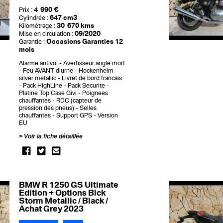
4 990 €
Prix :
647 cm3
Cylindrée :
30 670 kms
Kilométrage :
09/2020
Mise en circulation :
Occasions Garanties 12
Garantie :
mois
Alarme antivol
Avertisseur angle mort
Feu AVANT diurne
Hockenheim
silver metallic
Livret de bord francais
Pack HighLine
Pack Securite
Platine Top Case Givi
Poignees
chauffantes
RDC (capteur de
pression des pneus)
Selles
chauffantes
Support GPS
Version
EU
Voir la fiche détaillée
BMW R 1250 GS Ultimate
Edition + Options Blck
Storm Metallic / Black /
Achat Grey 2023