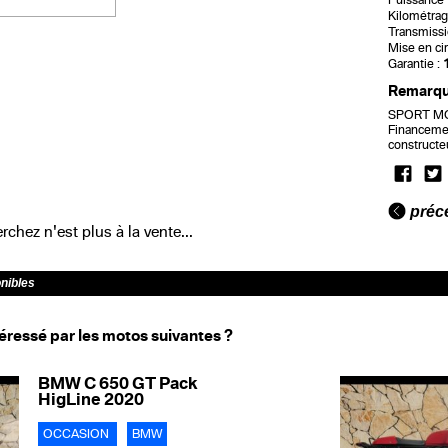
Puissance f
Kilométrag
Transmissi
Mise en cir
Garantie :
Remarq
SPORT MOT
Financemen
constructeu
préc
chez n'est plus à la vente...
onibles
éressé par les motos suivantes ?
BMW C 650 GT Pack
HigLine 2020
OCCASION
BMW