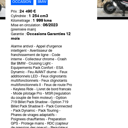
OCCASION
BMW
24 490 €
Prix :
1 254 cm3
Cylindrée :
1 999 kms
Kilométrage :
06/2023
Mise en circulation :
(première main)
Occasions Garanties 12
Garantie :
mois
Alarme antivol
Appel d'urgence
intelligent
Avertisseur de
franchissement de ligne
Code
interne
Collecteur chrome
Crash
Bar BMW
Cruising Light
Equipements Pack Confort
ESA
Dynamic
Feu AVANT diurne
Feux
additionnels LED
Feux clignotants
multifonctionnels
Feux clignotants
multifonctionnels II
Feux de route Pro
Keyless Ride
Livret de bord francais
Mode pilotage Pro
MSR (regulation
du couple de frein moteur)
Option
719 Billet Pack Shadow
Option 719
Billet Pack Shadow II
Pack Connected
Pack Dynamic
Pack Touring
Phares de virages adaptatifs
Poignees chauffantes
Preparation
GPS
Protege mains
RDC (capteur
de pression des pneus)
Regulateur