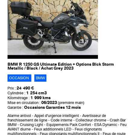
BMW R 1250 GS Ultimate Edition + Options Blck Storm
Metallic / Black / Achat Grey 2023
OCCASION
BMW
24 490 €
Prix :
1 254 cm3
Cylindrée :
1 999 kms
Kilométrage :
06/2023
Mise en circulation :
(première main)
Occasions Garanties 12 mois
Garantie :
Alarme antivol
Appel d'urgence intelligent
Avertisseur de
franchissement de ligne
Code interne
Collecteur chrome
Crash Bar
BMW
Cruising Light
Equipements Pack Confort
ESA Dynamic
Feu
AVANT diurne
Feux additionnels LED
Feux clignotants
multifonctionnels
Feux clignotants multifonctionnels II
Feux de route