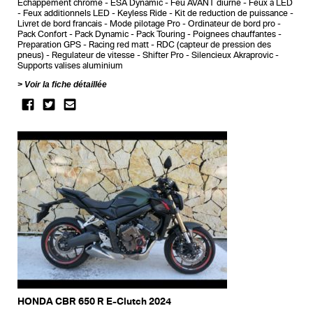
Echappement chrome
ESA Dynamic
Feu AVANT diurne
Feux a LED
Feux additionnels LED
Keyless Ride
Kit de reduction de puissance
Livret de bord francais
Mode pilotage Pro
Ordinateur de bord pro
Pack Confort
Pack Dynamic
Pack Touring
Poignees chauffantes
Preparation GPS
Racing red matt
RDC (capteur de pression des
pneus)
Regulateur de vitesse
Shifter Pro
Silencieux Akraprovic
Supports valises aluminium
Voir la fiche détaillée
HONDA CBR 650 R E-Clutch 2024