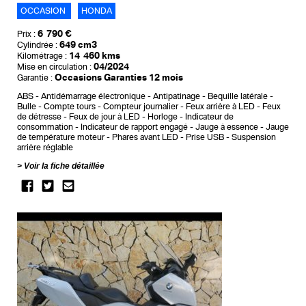
OCCASION
HONDA
6 790 €
Prix :
649 cm3
Cylindrée :
14 460 kms
Kilométrage :
04/2024
Mise en circulation :
Occasions Garanties 12 mois
Garantie :
ABS
Antidémarrage électronique
Antipatinage
Bequille latérale
Bulle
Compte tours
Compteur journalier
Feux arrière à LED
Feux
de détresse
Feux de jour à LED
Horloge
Indicateur de
consommation
Indicateur de rapport engagé
Jauge à essence
Jauge
de température moteur
Phares avant LED
Prise USB
Suspension
arrière réglable
Voir la fiche détaillée