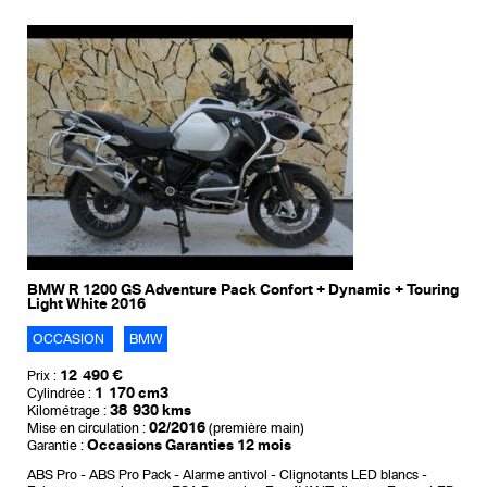
BMW R 1200 GS Adventure Pack Confort + Dynamic + Touring
Light White 2016
OCCASION
BMW
12 490 €
Prix :
1 170 cm3
Cylindrée :
38 930 kms
Kilométrage :
02/2016
Mise en circulation :
(première main)
Occasions Garanties 12 mois
Garantie :
ABS Pro
ABS Pro Pack
Alarme antivol
Clignotants LED blancs