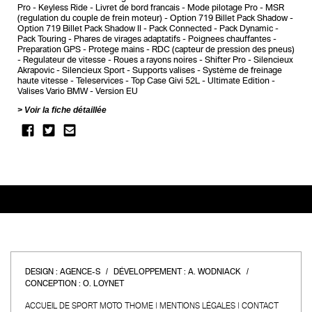
Pro
Keyless Ride
Livret de bord francais
Mode pilotage Pro
MSR
(regulation du couple de frein moteur)
Option 719 Billet Pack Shadow
Option 719 Billet Pack Shadow II
Pack Connected
Pack Dynamic
Pack Touring
Phares de virages adaptatifs
Poignees chauffantes
Preparation GPS
Protege mains
RDC (capteur de pression des pneus)
Regulateur de vitesse
Roues a rayons noires
Shifter Pro
Silencieux
Akrapovic
Silencieux Sport
Supports valises
Système de freinage
haute vitesse
Teleservices
Top Case Givi 52L
Ultimate Edition
Valises Vario BMW
Version EU
Voir la fiche détaillée
DESIGN :
AGENCE-S
DÉVELOPPEMENT :
A. WODNIACK
CONCEPTION :
O. LOYNET
ACCUEIL DE SPORT MOTO THOME
MENTIONS LÉGALES
CONTACT