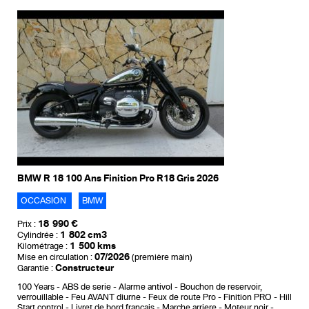
BMW R 18 100 Ans Finition Pro R18 Gris 2026
OCCASION
BMW
18 990 €
Prix :
1 802 cm3
Cylindrée :
1 500 kms
Kilométrage :
07/2026
Mise en circulation :
(première main)
Constructeur
Garantie :
100 Years
ABS de serie
Alarme antivol
Bouchon de reservoir,
verrouillable
Feu AVANT diurne
Feux de route Pro
Finition PRO
Hill
Start control
Livret de bord francais
Marche arriere
Moteur noir