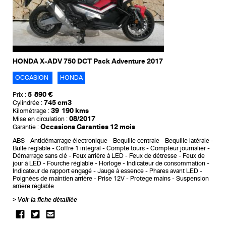
HONDA X-ADV 750 DCT Pack Adventure 2017
OCCASION
HONDA
5 890 €
Prix :
745 cm3
Cylindrée :
39 190 kms
Kilométrage :
08/2017
Mise en circulation :
Occasions Garanties 12 mois
Garantie :
ABS
Antidémarrage électronique
Bequille centrale
Bequille latérale
Bulle réglable
Coffre 1 intégral
Compte tours
Compteur journalier
Démarrage sans clé
Feux arrière à LED
Feux de détresse
Feux de
jour à LED
Fourche réglable
Horloge
Indicateur de consommation
Indicateur de rapport engagé
Jauge à essence
Phares avant LED
Poignées de maintien arrière
Prise 12V
Protege mains
Suspension
arrière réglable
Voir la fiche détaillée