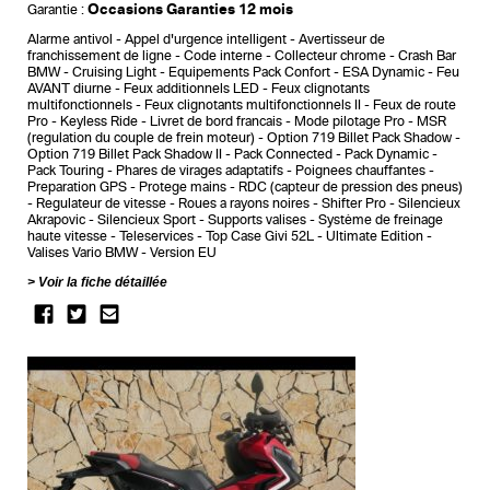
Occasions Garanties 12 mois
Garantie :
Alarme antivol
Appel d'urgence intelligent
Avertisseur de
franchissement de ligne
Code interne
Collecteur chrome
Crash Bar
BMW
Cruising Light
Equipements Pack Confort
ESA Dynamic
Feu
AVANT diurne
Feux additionnels LED
Feux clignotants
multifonctionnels
Feux clignotants multifonctionnels II
Feux de route
Pro
Keyless Ride
Livret de bord francais
Mode pilotage Pro
MSR
(regulation du couple de frein moteur)
Option 719 Billet Pack Shadow
Option 719 Billet Pack Shadow II
Pack Connected
Pack Dynamic
Pack Touring
Phares de virages adaptatifs
Poignees chauffantes
Preparation GPS
Protege mains
RDC (capteur de pression des pneus)
Regulateur de vitesse
Roues a rayons noires
Shifter Pro
Silencieux
Akrapovic
Silencieux Sport
Supports valises
Système de freinage
haute vitesse
Teleservices
Top Case Givi 52L
Ultimate Edition
Valises Vario BMW
Version EU
Voir la fiche détaillée