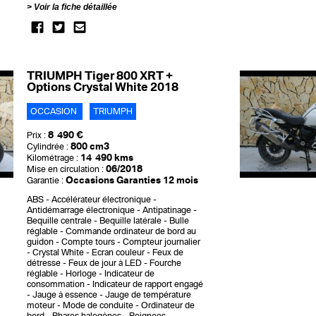
Voir la fiche détaillée
TRIUMPH Tiger 800 XRT +
Options Crystal White 2018
OCCASION
TRIUMPH
8 490 €
Prix :
800 cm3
Cylindrée :
14 490 kms
Kilométrage :
06/2018
Mise en circulation :
Occasions Garanties 12 mois
Garantie :
ABS
Accélérateur électronique
Antidémarrage électronique
Antipatinage
Bequille centrale
Bequille latérale
Bulle
réglable
Commande ordinateur de bord au
guidon
Compte tours
Compteur journalier
Crystal White
Ecran couleur
Feux de
détresse
Feux de jour à LED
Fourche
réglable
Horloge
Indicateur de
consommation
Indicateur de rapport engagé
Jauge à essence
Jauge de température
moteur
Mode de conduite
Ordinateur de
bord
Phares halogènes
Poignees