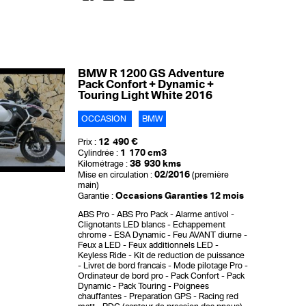
BMW R 1200 GS Adventure
Pack Confort + Dynamic +
Touring Light White 2016
OCCASION
BMW
12 490 €
Prix :
1 170 cm3
Cylindrée :
38 930 kms
Kilométrage :
02/2016
Mise en circulation :
(première
main)
Occasions Garanties 12 mois
Garantie :
ABS Pro
ABS Pro Pack
Alarme antivol
Clignotants LED blancs
Echappement
chrome
ESA Dynamic
Feu AVANT diurne
Feux a LED
Feux additionnels LED
Keyless Ride
Kit de reduction de puissance
Livret de bord francais
Mode pilotage Pro
Ordinateur de bord pro
Pack Confort
Pack
Dynamic
Pack Touring
Poignees
chauffantes
Preparation GPS
Racing red