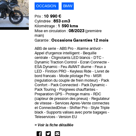
OCCASION
BMW
10 990 €
Prix :
853 cm3
Cylindrée :
1 590 kms
Kilométrage :
08/2023
Mise en circulation :
(première
main)
Occasions Garanties 12 mois
Garantie :
ABS de serie
ABS Pro
Alarme antivol
Appel d'urgence intelligent
Bequille
centrale
Clignotants LED blancs
DTC -
Dynamic Traction Control
Ecran Connecte
ESA Dynamic
Feu AVANT diurne
Feux a
LED
Finition PRO
Keyless Ride
Livret de
bord francais
Mode pilotage Pro
MSR
(regulation du couple de frein moteur)
Pack
Confort
Pack Connected
Pack Dynamic
Pack Touring
Poignees chauffantes
Preparation GPS
Protege mains
RDC
(capteur de pression des pneus)
Regulateur
de vitesse
Services Apres-Vente connectes
et ConnectedDrive
Shifter Pro
Style Triple
black
Supports valises avec porte bagages
Teleservices
Version EU
Voir la fiche détaillée