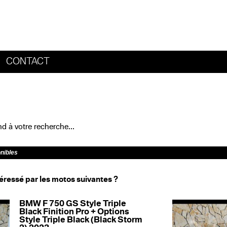
CONTACT
HOME
 à votre recherche...
onibles
éressé par les motos suivantes ?
BMW F 750 GS Style Triple
Black Finition Pro + Options
Style Triple Black (Black Storm