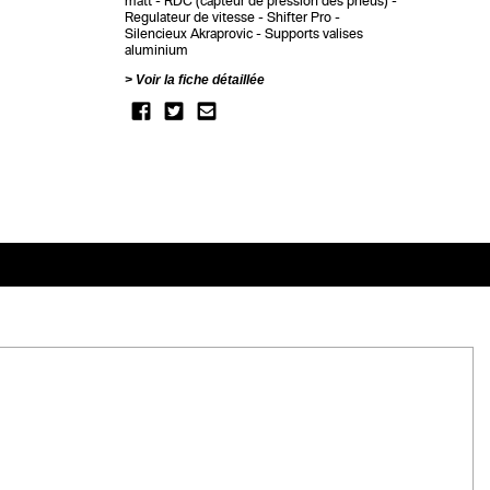
matt
RDC (capteur de pression des pneus)
Regulateur de vitesse
Shifter Pro
Silencieux Akraprovic
Supports valises
aluminium
Voir la fiche détaillée