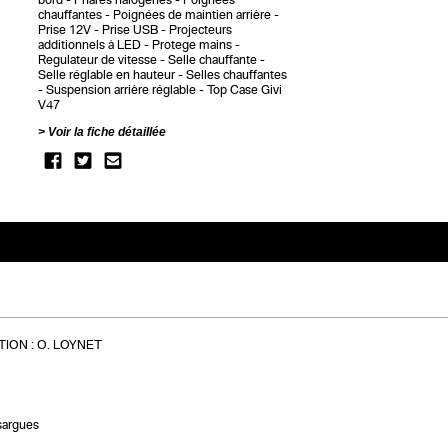
chauffantes
Poignées de maintien arrière
Prise 12V
Prise USB
Projecteurs
additionnels à LED
Protege mains
Regulateur de vitesse
Selle chauffante
Selle réglable en hauteur
Selles chauffantes
Suspension arrière réglable
Top Case Givi
V47
Voir la fiche détaillée
ION :
O. LOYNET
sargues