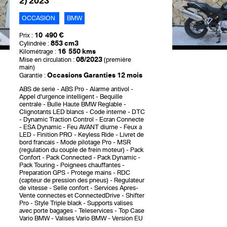
2) 2023
OCCASION
BMW
10 490 €
Prix :
853 cm3
Cylindrée :
16 550 kms
Kilométrage :
08/2023
Mise en circulation :
(première
main)
Occasions Garanties 12 mois
Garantie :
ABS de serie
ABS Pro
Alarme antivol
Appel d'urgence intelligent
Bequille
centrale
Bulle Haute BMW Reglable
Clignotants LED blancs
Code interne
DTC
- Dynamic Traction Control
Ecran Connecte
ESA Dynamic
Feu AVANT diurne
Feux a
LED
Finition PRO
Keyless Ride
Livret de
bord francais
Mode pilotage Pro
MSR
(regulation du couple de frein moteur)
Pack
Confort
Pack Connected
Pack Dynamic
Pack Touring
Poignees chauffantes
Preparation GPS
Protege mains
RDC
(capteur de pression des pneus)
Regulateur
de vitesse
Selle confort
Services Apres-
Vente connectes et ConnectedDrive
Shifter
Pro
Style Triple black
Supports valises
avec porte bagages
Teleservices
Top Case
Vario BMW
Valises Vario BMW
Version EU