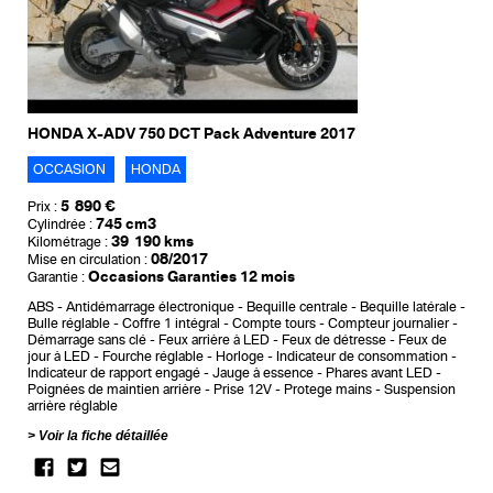
HONDA X-ADV 750 DCT Pack Adventure 2017
OCCASION
HONDA
5 890 €
Prix :
745 cm3
Cylindrée :
39 190 kms
Kilométrage :
08/2017
Mise en circulation :
Occasions Garanties 12 mois
Garantie :
ABS
Antidémarrage électronique
Bequille centrale
Bequille latérale
Bulle réglable
Coffre 1 intégral
Compte tours
Compteur journalier
Démarrage sans clé
Feux arrière à LED
Feux de détresse
Feux de
jour à LED
Fourche réglable
Horloge
Indicateur de consommation
Indicateur de rapport engagé
Jauge à essence
Phares avant LED
Poignées de maintien arrière
Prise 12V
Protege mains
Suspension
arrière réglable
Voir la fiche détaillée