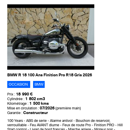
BMW R 18 100 Ans Finition Pro R18 Gris 2026
OCCASION
BMW
18 990 €
Prix :
1 802 cm3
Cylindrée :
1 500 kms
Kilométrage :
07/2026
Mise en circulation :
(première main)
Constructeur
Garantie :
100 Years
ABS de serie
Alarme antivol
Bouchon de reservoir,
verrouillable
Feu AVANT diurne
Feux de route Pro
Finition PRO
Hill
Start control
Livret de bord francais
Marche arriere
Moteur noir