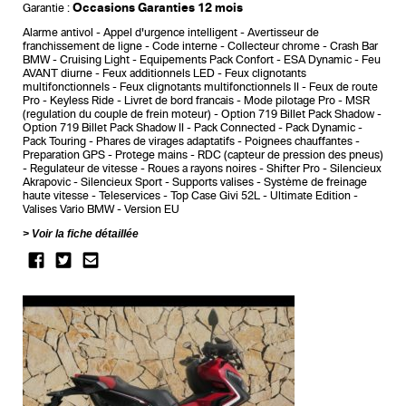
Occasions Garanties 12 mois
Garantie :
Alarme antivol
Appel d'urgence intelligent
Avertisseur de
franchissement de ligne
Code interne
Collecteur chrome
Crash Bar
BMW
Cruising Light
Equipements Pack Confort
ESA Dynamic
Feu
AVANT diurne
Feux additionnels LED
Feux clignotants
multifonctionnels
Feux clignotants multifonctionnels II
Feux de route
Pro
Keyless Ride
Livret de bord francais
Mode pilotage Pro
MSR
(regulation du couple de frein moteur)
Option 719 Billet Pack Shadow
Option 719 Billet Pack Shadow II
Pack Connected
Pack Dynamic
Pack Touring
Phares de virages adaptatifs
Poignees chauffantes
Preparation GPS
Protege mains
RDC (capteur de pression des pneus)
Regulateur de vitesse
Roues a rayons noires
Shifter Pro
Silencieux
Akrapovic
Silencieux Sport
Supports valises
Système de freinage
haute vitesse
Teleservices
Top Case Givi 52L
Ultimate Edition
Valises Vario BMW
Version EU
Voir la fiche détaillée