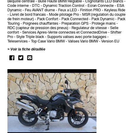
Bequille centrale
Bulle Haute BMW Reglable
Clignotants LED blancs
Code interne
DTC - Dynamic Traction Control
Ecran Connecte
ESA
Dynamic
Feu AVANT diurne
Feux a LED
Finition PRO
Keyless Ride
Livret de bord francais
Mode pilotage Pro
MSR (regulation du couple
de frein moteur)
Pack Confort
Pack Connected
Pack Dynamic
Pack
Touring
Poignees chauffantes
Preparation GPS
Protege mains
RDC (capteur de pression des pneus)
Regulateur de vitesse
Selle
confort
Services Apres-Vente connectes et ConnectedDrive
Shifter
Pro
Style Triple black
Supports valises avec porte bagages
Teleservices
Top Case Vario BMW
Valises Vario BMW
Version EU
Voir la fiche détaillée