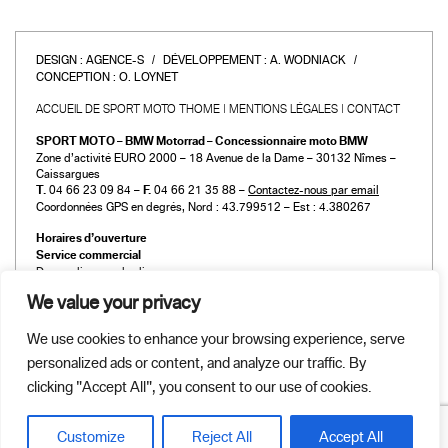
DESIGN :
AGENCE-S
DÉVELOPPEMENT :
A. WODNIACK
CONCEPTION :
O. LOYNET
ACCUEIL DE SPORT MOTO THOME
MENTIONS LÉGALES
CONTACT
SPORT MOTO – BMW Motorrad – Concessionnaire moto BMW
Zone d’activité EURO 2000 – 18 Avenue de la Dame – 30132 Nîmes –
Caissargues
T.
04 66 23 09 84 –
F.
04 66 21 35 88 –
Contactez-nous par email
Coordonnées GPS en degrés, Nord : 43.799512 – Est : 4.380267
Horaires d’ouverture
Service commercial
Du mardi au vendredi :
de 9h00 à 12h00 et de 14h00 à 19h00
We value your privacy
Le samedi :
de 9h00 à 12h00 et de 14h00 à 18h00
We use cookies to enhance your browsing experience, serve
Atelier et Pièces détachées
personalized ads or content, and analyze our traffic. By
Du mardi au vendredi :
de 9h00 à 12h00 et de 14h00 à 19h00
clicking "Accept All", you consent to our use of cookies.
Le samedi :
de 9h00 à 12h00 et de 14h00 à 18h00
Customize
Reject All
Accept All