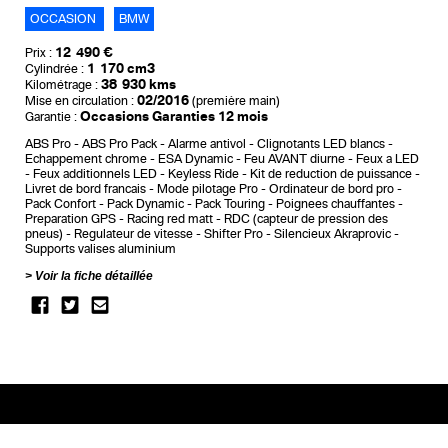
OCCASION
BMW
12 490 €
Prix :
1 170 cm3
Cylindrée :
38 930 kms
Kilométrage :
02/2016
Mise en circulation :
(première main)
Occasions Garanties 12 mois
Garantie :
ABS Pro
ABS Pro Pack
Alarme antivol
Clignotants LED blancs
Echappement chrome
ESA Dynamic
Feu AVANT diurne
Feux a LED
Feux additionnels LED
Keyless Ride
Kit de reduction de puissance
Livret de bord francais
Mode pilotage Pro
Ordinateur de bord pro
Pack Confort
Pack Dynamic
Pack Touring
Poignees chauffantes
Preparation GPS
Racing red matt
RDC (capteur de pression des
pneus)
Regulateur de vitesse
Shifter Pro
Silencieux Akraprovic
Supports valises aluminium
Voir la fiche détaillée