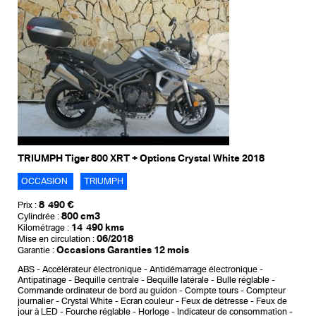
TRIUMPH Tiger 800 XRT + Options Crystal White 2018
OCCASION
TRIUMPH
8 490 €
Prix :
800 cm3
Cylindrée :
14 490 kms
Kilométrage :
06/2018
Mise en circulation :
Occasions Garanties 12 mois
Garantie :
ABS
Accélérateur électronique
Antidémarrage électronique
Antipatinage
Bequille centrale
Bequille latérale
Bulle réglable
Commande ordinateur de bord au guidon
Compte tours
Compteur
journalier
Crystal White
Ecran couleur
Feux de détresse
Feux de
jour à LED
Fourche réglable
Horloge
Indicateur de consommation