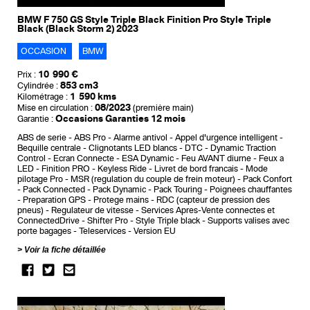
BMW F 750 GS Style Triple Black Finition Pro Style Triple
Black (Black Storm 2) 2023
OCCASION
BMW
10 990 €
Prix :
853 cm3
Cylindrée :
1 590 kms
Kilométrage :
08/2023
Mise en circulation :
(première main)
Occasions Garanties 12 mois
Garantie :
ABS de serie
ABS Pro
Alarme antivol
Appel d'urgence intelligent
Bequille centrale
Clignotants LED blancs
DTC - Dynamic Traction
Control
Ecran Connecte
ESA Dynamic
Feu AVANT diurne
Feux a
LED
Finition PRO
Keyless Ride
Livret de bord francais
Mode
pilotage Pro
MSR (regulation du couple de frein moteur)
Pack Confort
Pack Connected
Pack Dynamic
Pack Touring
Poignees chauffantes
Preparation GPS
Protege mains
RDC (capteur de pression des
pneus)
Regulateur de vitesse
Services Apres-Vente connectes et
ConnectedDrive
Shifter Pro
Style Triple black
Supports valises avec
porte bagages
Teleservices
Version EU
Voir la fiche détaillée