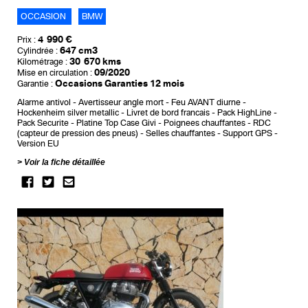
OCCASION
BMW
4 990 €
Prix :
647 cm3
Cylindrée :
30 670 kms
Kilométrage :
09/2020
Mise en circulation :
Occasions Garanties 12 mois
Garantie :
Alarme antivol
Avertisseur angle mort
Feu AVANT diurne
Hockenheim silver metallic
Livret de bord francais
Pack HighLine
Pack Securite
Platine Top Case Givi
Poignees chauffantes
RDC
(capteur de pression des pneus)
Selles chauffantes
Support GPS
Version EU
Voir la fiche détaillée