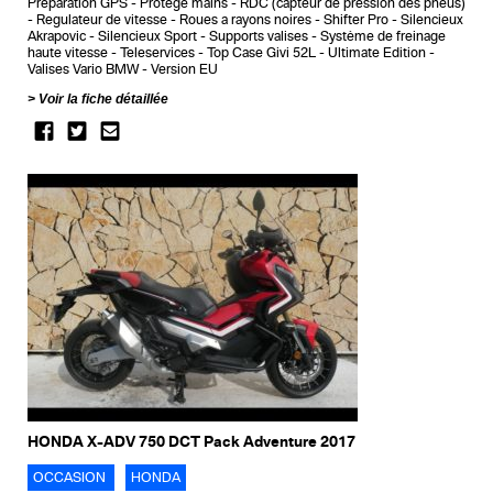
Preparation GPS
Protege mains
RDC (capteur de pression des pneus)
Regulateur de vitesse
Roues a rayons noires
Shifter Pro
Silencieux
Akrapovic
Silencieux Sport
Supports valises
Système de freinage
haute vitesse
Teleservices
Top Case Givi 52L
Ultimate Edition
Valises Vario BMW
Version EU
Voir la fiche détaillée
HONDA X-ADV 750 DCT Pack Adventure 2017
OCCASION
HONDA