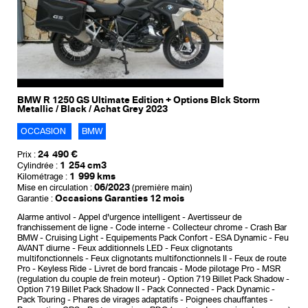
BMW R 1250 GS Ultimate Edition + Options Blck Storm
Metallic / Black / Achat Grey 2023
OCCASION
BMW
24 490 €
Prix :
1 254 cm3
Cylindrée :
1 999 kms
Kilométrage :
06/2023
Mise en circulation :
(première main)
Occasions Garanties 12 mois
Garantie :
Alarme antivol
Appel d'urgence intelligent
Avertisseur de
franchissement de ligne
Code interne
Collecteur chrome
Crash Bar
BMW
Cruising Light
Equipements Pack Confort
ESA Dynamic
Feu
AVANT diurne
Feux additionnels LED
Feux clignotants
multifonctionnels
Feux clignotants multifonctionnels II
Feux de route
Pro
Keyless Ride
Livret de bord francais
Mode pilotage Pro
MSR
(regulation du couple de frein moteur)
Option 719 Billet Pack Shadow
Option 719 Billet Pack Shadow II
Pack Connected
Pack Dynamic
Pack Touring
Phares de virages adaptatifs
Poignees chauffantes