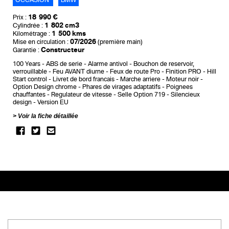
18 990 €
Prix :
1 802 cm3
Cylindrée :
1 500 kms
Kilométrage :
07/2026
Mise en circulation :
(première main)
Constructeur
Garantie :
100 Years
ABS de serie
Alarme antivol
Bouchon de reservoir,
verrouillable
Feu AVANT diurne
Feux de route Pro
Finition PRO
Hill
Start control
Livret de bord francais
Marche arriere
Moteur noir
Option Design chrome
Phares de virages adaptatifs
Poignees
chauffantes
Regulateur de vitesse
Selle Option 719
Silencieux
design
Version EU
Voir la fiche détaillée