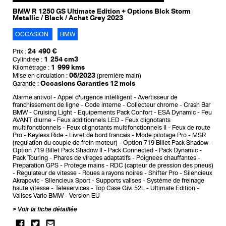
BMW R 1250 GS Ultimate Edition + Options Blck Storm
Metallic / Black / Achat Grey 2023
OCCASION
BMW
24 490 €
Prix :
1 254 cm3
Cylindrée :
1 999 kms
Kilométrage :
06/2023
Mise en circulation :
(première main)
Occasions Garanties 12 mois
Garantie :
Alarme antivol
Appel d'urgence intelligent
Avertisseur de
franchissement de ligne
Code interne
Collecteur chrome
Crash Bar
BMW
Cruising Light
Equipements Pack Confort
ESA Dynamic
Feu
AVANT diurne
Feux additionnels LED
Feux clignotants
multifonctionnels
Feux clignotants multifonctionnels II
Feux de route
Pro
Keyless Ride
Livret de bord francais
Mode pilotage Pro
MSR
(regulation du couple de frein moteur)
Option 719 Billet Pack Shadow
Option 719 Billet Pack Shadow II
Pack Connected
Pack Dynamic
Pack Touring
Phares de virages adaptatifs
Poignees chauffantes
Preparation GPS
Protege mains
RDC (capteur de pression des pneus)
Regulateur de vitesse
Roues a rayons noires
Shifter Pro
Silencieux
Akrapovic
Silencieux Sport
Supports valises
Système de freinage
haute vitesse
Teleservices
Top Case Givi 52L
Ultimate Edition
Valises Vario BMW
Version EU
Voir la fiche détaillée