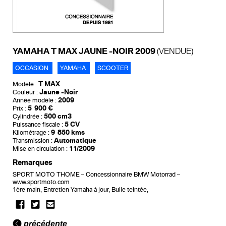
YAMAHA T MAX JAUNE -NOIR 2009
(VENDUE)
OCCASION
YAMAHA
SCOOTER
T MAX
Modèle :
Jaune -Noir
Couleur :
2009
Année modèle :
5 900 €
Prix :
500 cm3
Cylindrée :
5 CV
Puissance fiscale :
9 850 kms
Kilométrage :
Automatique
Transmission :
11/2009
Mise en circulation :
Remarques
SPORT MOTO THOME – Concessionnaire BMW Motorrad –
www.sportmoto.com
1ère main, Entretien Yamaha à jour, Bulle teintée,
précédente