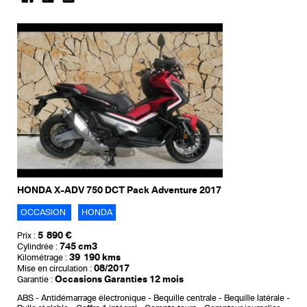
HONDA X-ADV 750 DCT Pack Adventure 2017
OCCASION
HONDA
5 890 €
Prix :
745 cm3
Cylindrée :
39 190 kms
Kilométrage :
08/2017
Mise en circulation :
Occasions Garanties 12 mois
Garantie :
ABS
Antidémarrage électronique
Bequille centrale
Bequille latérale