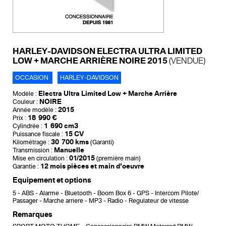
HARLEY-DAVIDSON ELECTRA ULTRA LIMITED
LOW + MARCHE ARRIÈRE NOIRE 2015
(VENDUE)
OCCASION
HARLEY-DAVIDSON
Electra Ultra Limited Low + Marche Arrière
Modèle :
NOIRE
Couleur :
2015
Année modèle :
18 990 €
Prix :
1 690 cm3
Cylindrée :
15 CV
Puissance fiscale :
30 700 kms
Kilométrage :
(Garanti)
Manuelle
Transmission :
01/2015
Mise en circulation :
(première main)
12 mois pièces et main d'oeuvre
Garantie :
Equipement et options
5
ABS
Alarme
Bluetooth
Boom Box 6
GPS
Intercom Pilote/
Passager
Marche arriere
MP3
Radio
Regulateur de vitesse
Remarques