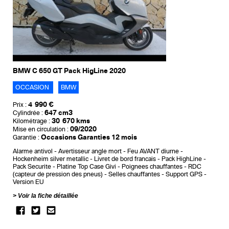
BMW C 650 GT Pack HigLine 2020
OCCASION
BMW
4 990 €
Prix :
647 cm3
Cylindrée :
30 670 kms
Kilométrage :
09/2020
Mise en circulation :
Occasions Garanties 12 mois
Garantie :
Alarme antivol
Avertisseur angle mort
Feu AVANT diurne
Hockenheim silver metallic
Livret de bord francais
Pack HighLine
Pack Securite
Platine Top Case Givi
Poignees chauffantes
RDC
(capteur de pression des pneus)
Selles chauffantes
Support GPS
Version EU
Voir la fiche détaillée