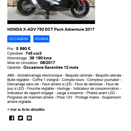
HONDA X-ADV 750 DCT Pack Adventure 2017
OCCASION
HONDA
5 890 €
Prix :
745 cm3
Cylindrée :
39 190 kms
Kilométrage :
08/2017
Mise en circulation :
Occasions Garanties 12 mois
Garantie :
ABS
Antidémarrage électronique
Bequille centrale
Bequille latérale
Bulle réglable
Coffre 1 intégral
Compte tours
Compteur journalier
Démarrage sans clé
Feux arrière à LED
Feux de détresse
Feux de
jour à LED
Fourche réglable
Horloge
Indicateur de consommation
Indicateur de rapport engagé
Jauge à essence
Phares avant LED
Poignées de maintien arrière
Prise 12V
Protege mains
Suspension
arrière réglable
Voir la fiche détaillée