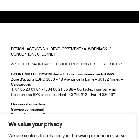
DESIGN :
AGENCE-S
DÉVELOPPEMENT :
A. WODNIACK
CONCEPTION :
O. LOYNET
ACCUEIL DE SPORT MOTO THOME
MENTIONS LÉGALES
CONTACT
SPORT MOTO – BMW Motorrad – Concessionnaire moto BMW
Zone d’activité EURO 2000 – 18 Avenue de la Dame – 30132 Nîmes –
Caissargues
T.
04 66 23 09 84 –
F.
04 66 21 35 88 –
Contactez-nous par email
Coordonnées GPS en degrés, Nord : 43.799512 – Est : 4.380267
Horaires d’ouverture
Service commercial
Du mardi au vendredi :
de 9h00 à 12h00 et de 14h00 à 19h00
We value your privacy
Le samedi :
de 9h00 à 12h00 et de 14h00 à 18h00
We use cookies to enhance your browsing experience, serve