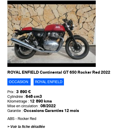
ROYAL ENFIELD Continental GT 650 Rocker Red 2022
OCCASION
ROYAL ENFIELD
3 890 €
Prix :
648 cm3
Cylindrée :
12 890 kms
Kilométrage :
08/2022
Mise en circulation :
Occasions Garanties 12 mois
Garantie :
ABS
Rocker Red
Voir la fiche détaillée