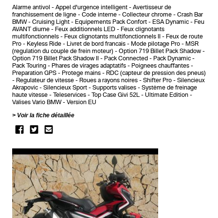
Alarme antivol
Appel d'urgence intelligent
Avertisseur de
franchissement de ligne
Code interne
Collecteur chrome
Crash Bar
BMW
Cruising Light
Equipements Pack Confort
ESA Dynamic
Feu
AVANT diurne
Feux additionnels LED
Feux clignotants
multifonctionnels
Feux clignotants multifonctionnels II
Feux de route
Pro
Keyless Ride
Livret de bord francais
Mode pilotage Pro
MSR
(regulation du couple de frein moteur)
Option 719 Billet Pack Shadow
Option 719 Billet Pack Shadow II
Pack Connected
Pack Dynamic
Pack Touring
Phares de virages adaptatifs
Poignees chauffantes
Preparation GPS
Protege mains
RDC (capteur de pression des pneus)
Regulateur de vitesse
Roues a rayons noires
Shifter Pro
Silencieux
Akrapovic
Silencieux Sport
Supports valises
Système de freinage
haute vitesse
Teleservices
Top Case Givi 52L
Ultimate Edition
Valises Vario BMW
Version EU
Voir la fiche détaillée