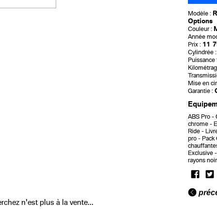
R
Modèle :
Options
Couleur :
Année mod
11 7
Prix :
Cylindrée :
Puissance f
Kilométrag
Transmissi
Mise en cir
Garantie :
Equipeme
ABS Pro
chrome
E
Ride
Livr
pro
Pack 
chauffante
Exclusive
rayons noi
préc
chez n'est plus à la vente...