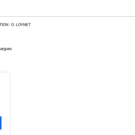
ION :
O. LOYNET
sargues