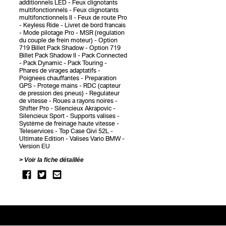
additionnels LED
Feux clignotants
multifonctionnels
Feux clignotants
multifonctionnels II
Feux de route Pro
Keyless Ride
Livret de bord francais
Mode pilotage Pro
MSR (regulation
du couple de frein moteur)
Option
719 Billet Pack Shadow
Option 719
Billet Pack Shadow II
Pack Connected
Pack Dynamic
Pack Touring
Phares de virages adaptatifs
Poignees chauffantes
Preparation
GPS
Protege mains
RDC (capteur
de pression des pneus)
Regulateur
de vitesse
Roues a rayons noires
Shifter Pro
Silencieux Akrapovic
Silencieux Sport
Supports valises
Système de freinage haute vitesse
Teleservices
Top Case Givi 52L
Ultimate Edition
Valises Vario BMW
Version EU
Voir la fiche détaillée