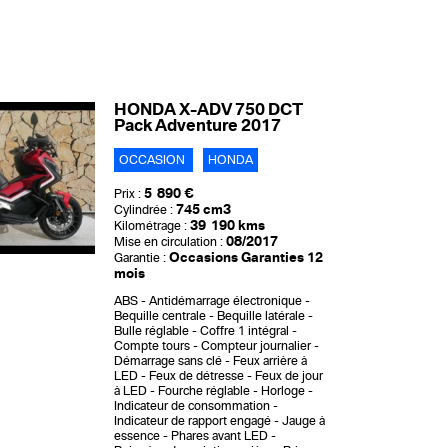
HONDA X-ADV 750 DCT
Pack Adventure 2017
OCCASION
HONDA
5 890 €
Prix :
745 cm3
Cylindrée :
39 190 kms
Kilométrage :
08/2017
Mise en circulation :
Occasions Garanties 12
Garantie :
mois
ABS
Antidémarrage électronique
Bequille centrale
Bequille latérale
Bulle réglable
Coffre 1 intégral
Compte tours
Compteur journalier
Démarrage sans clé
Feux arrière à
LED
Feux de détresse
Feux de jour
à LED
Fourche réglable
Horloge
Indicateur de consommation
Indicateur de rapport engagé
Jauge à
essence
Phares avant LED