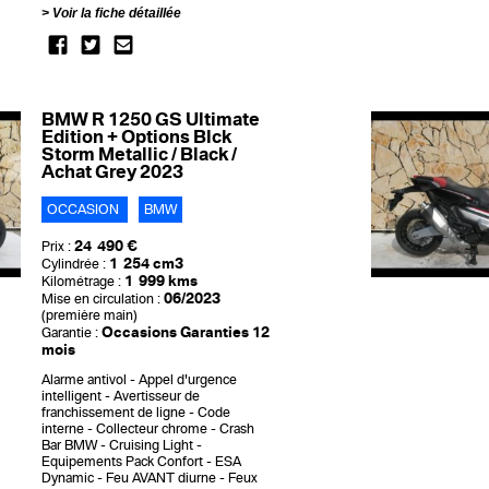
Voir la fiche détaillée
BMW R 1250 GS Ultimate
Edition + Options Blck
Storm Metallic / Black /
Achat Grey 2023
OCCASION
BMW
24 490 €
Prix :
1 254 cm3
Cylindrée :
1 999 kms
Kilométrage :
06/2023
Mise en circulation :
(première main)
Occasions Garanties 12
Garantie :
mois
Alarme antivol
Appel d'urgence
intelligent
Avertisseur de
franchissement de ligne
Code
interne
Collecteur chrome
Crash
Bar BMW
Cruising Light
Equipements Pack Confort
ESA
Dynamic
Feu AVANT diurne
Feux