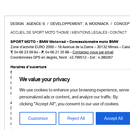
DESIGN :
AGENCE-S
DÉVELOPPEMENT :
A. WODNIACK
CONCEPT
ACCUEIL DE SPORT MOTO THOME
MENTIONS LÉGALES
CONTACT
SPORT MOTO – BMW Motorrad – Concessionnaire moto BMW
Zone d’activité EURO 2000 – 18 Avenue de la Dame – 30132 Nîmes – Cais
T.
04 66 23 09 84 –
F.
04 66 21 35 88 –
Contactez-nous par email
Coordonnées GPS en degrés, Nord : 43.799512 – Est : 4.380267
Horaires d’ouverture
Service commercial
Du mardi au vendredi :
We value your privacy
de 9h00 à 12h00 et de 14h00 à 19h00
Le samedi :
We use cookies to enhance your browsing experience, serve
de 9h00 à 12h00 et de 14h00 à 18h00
personalized ads or content, and analyze our traffic. By
Atelier et Pièces détachées
clicking "Accept All", you consent to our use of cookies.
Du mardi au vendredi :
de 9h00 à 12h00 et de 14h00 à 19h00
Customize
Reject All
Accept All
Le samedi :
de 9h00 à 12h00 et de 14h00 à 18h00