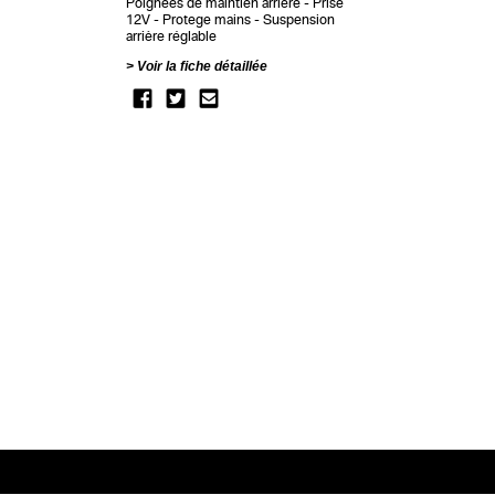
Poignées de maintien arrière
Prise
12V
Protege mains
Suspension
arrière réglable
Voir la fiche détaillée