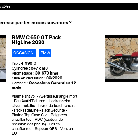
onibles
éressé par les motos suivantes ?
BMW C 650 GT Pack
HigLine 2020
OCCASION
BMW
4 990 €
Prix :
647 cm3
Cylindrée :
30 670 kms
Kilométrage :
09/2020
Mise en circulation :
Occasions Garanties 12
Garantie :
mois
Alarme antivol
Avertisseur angle mort
Feu AVANT diurne
Hockenheim
silver metallic
Livret de bord francais
Pack HighLine
Pack Securite
Platine Top Case Givi
Poignees
chauffantes
RDC (capteur de
pression des pneus)
Selles
chauffantes
Support GPS
Version
EU