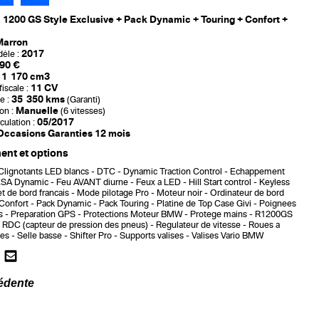
 1200 GS Style Exclusive + Pack Dynamic + Touring + Confort +
Marron
2017
èle :
90 €
1 170 cm3
11 CV
iscale :
35 350 kms
e :
(Garanti)
Manuelle
on :
(6 vitesses)
05/2017
culation :
Occasions Garanties 12 mois
nt et options
Clignotants LED blancs
DTC - Dynamic Traction Control
Echappement
SA Dynamic
Feu AVANT diurne
Feux a LED
Hill Start control
Keyless
et de bord francais
Mode pilotage Pro
Moteur noir
Ordinateur de bord
Confort
Pack Dynamic
Pack Touring
Platine de Top Case Givi
Poignees
s
Preparation GPS
Protections Moteur BMW
Protege mains
R1200GS
RDC (capteur de pression des pneus)
Regulateur de vitesse
Roues a
res
Selle basse
Shifter Pro
Supports valises
Valises Vario BMW
édente