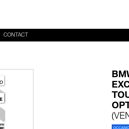
CONTACT
HOME
BMW
EXC
TOU
OPT
(VE
OCCASI