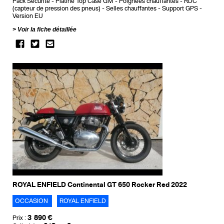
Pack Securite
Platine Top Case Givi
Poignees chauffantes
RDC
(capteur de pression des pneus)
Selles chauffantes
Support GPS
Version EU
Voir la fiche détaillée
ROYAL ENFIELD Continental GT 650 Rocker Red 2022
OCCASION
ROYAL ENFIELD
3 890 €
Prix :