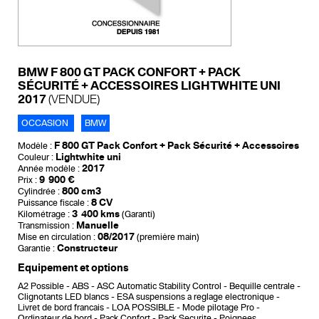
BMW F 800 GT PACK CONFORT + PACK
SÉCURITÉ + ACCESSOIRES LIGHTWHITE UNI
2017
(VENDUE)
OCCASION
BMW
F 800 GT Pack Confort + Pack Sécurité + Accessoires
Modèle :
Lightwhite uni
Couleur :
2017
Année modèle :
9 900 €
Prix :
800 cm3
Cylindrée :
8 CV
Puissance fiscale :
3 400 kms
Kilométrage :
(Garanti)
Manuelle
Transmission :
08/2017
Mise en circulation :
(première main)
Constructeur
Garantie :
Equipement et options
A2 Possible
ABS
ASC Automatic Stability Control
Bequille centrale
Clignotants LED blancs
ESA suspensions a reglage electronique
Livret de bord francais
LOA POSSIBLE
Mode pilotage Pro
Ordinateur de bord
Pack Confort
Pack Securite
Poignees