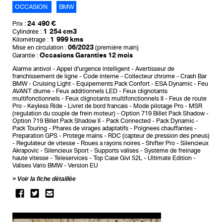
OCCASION
BMW
24 490 €
Prix :
1 254 cm3
Cylindrée :
1 999 kms
Kilométrage :
06/2023
Mise en circulation :
(première main)
Occasions Garanties 12 mois
Garantie :
Alarme antivol
Appel d'urgence intelligent
Avertisseur de
franchissement de ligne
Code interne
Collecteur chrome
Crash Bar
BMW
Cruising Light
Equipements Pack Confort
ESA Dynamic
Feu
AVANT diurne
Feux additionnels LED
Feux clignotants
multifonctionnels
Feux clignotants multifonctionnels II
Feux de route
Pro
Keyless Ride
Livret de bord francais
Mode pilotage Pro
MSR
(regulation du couple de frein moteur)
Option 719 Billet Pack Shadow
Option 719 Billet Pack Shadow II
Pack Connected
Pack Dynamic
Pack Touring
Phares de virages adaptatifs
Poignees chauffantes
Preparation GPS
Protege mains
RDC (capteur de pression des pneus)
Regulateur de vitesse
Roues a rayons noires
Shifter Pro
Silencieux
Akrapovic
Silencieux Sport
Supports valises
Système de freinage
haute vitesse
Teleservices
Top Case Givi 52L
Ultimate Edition
Valises Vario BMW
Version EU
Voir la fiche détaillée