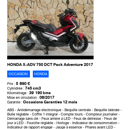
HONDA X-ADV 750 DCT Pack Adventure 2017
OCCASION
HONDA
5 890 €
Prix :
745 cm3
Cylindrée :
39 190 kms
Kilométrage :
08/2017
Mise en circulation :
Occasions Garanties 12 mois
Garantie :
ABS
Antidémarrage électronique
Bequille centrale
Bequille latérale
Bulle réglable
Coffre 1 intégral
Compte tours
Compteur journalier
Démarrage sans clé
Feux arrière à LED
Feux de détresse
Feux de
jour à LED
Fourche réglable
Horloge
Indicateur de consommation
Indicateur de rapport engagé
Jauge à essence
Phares avant LED