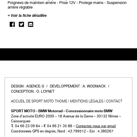
Poignées de maintien arrière
Prise 12V
Protege mains
Suspension
arrière réglable
Voir la fiche détaillée
DESIGN :
AGENCE-S
DÉVELOPPEMENT :
A. WODNIACK
CONCEPTION :
O. LOYNET
ACCUEIL DE SPORT MOTO THOME
MENTIONS LÉGALES
CONTACT
SPORT MOTO – BMW Motorrad – Concessionnaire moto BMW
Zone d’activité EURO 2000 – 18 Avenue de la Dame – 30132 Nîmes –
Caissargues
T.
04 66 23 09 84 –
F.
04 66 21 35 88 –
Contactez-nous par email
Coordonnées GPS en degrés, Nord : 43.799512 – Est : 4.380267