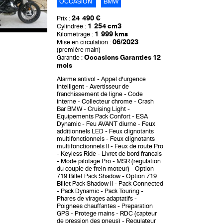
OCCASION
BMW
24 490 €
Prix :
1 254 cm3
Cylindrée :
1 999 kms
Kilométrage :
06/2023
Mise en circulation :
(première main)
Occasions Garanties 12
Garantie :
mois
Alarme antivol
Appel d'urgence
intelligent
Avertisseur de
franchissement de ligne
Code
interne
Collecteur chrome
Crash
Bar BMW
Cruising Light
Equipements Pack Confort
ESA
Dynamic
Feu AVANT diurne
Feux
additionnels LED
Feux clignotants
multifonctionnels
Feux clignotants
multifonctionnels II
Feux de route Pro
Keyless Ride
Livret de bord francais
Mode pilotage Pro
MSR (regulation
du couple de frein moteur)
Option
719 Billet Pack Shadow
Option 719
Billet Pack Shadow II
Pack Connected
Pack Dynamic
Pack Touring
Phares de virages adaptatifs
Poignees chauffantes
Preparation
GPS
Protege mains
RDC (capteur
de pression des pneus)
Regulateur