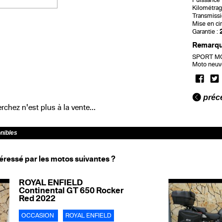
Puissance f
Kilométrag
Transmissi
Mise en cir
Garantie :
Remarq
SPORT MOT
Moto neuve
préc
chez n'est plus à la vente...
onibles
éressé par les motos suivantes ?
ROYAL ENFIELD
Continental GT 650 Rocker
Red 2022
OCCASION
ROYAL ENFIELD