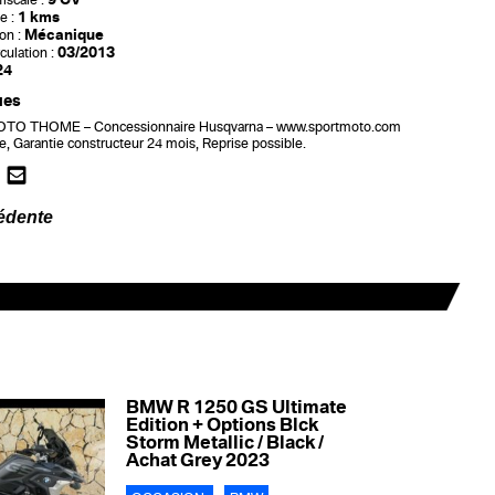
iscale :
1 kms
e :
Mécanique
on :
03/2013
culation :
24
ues
O THOME – Concessionnaire Husqvarna – www.sportmoto.com
, Garantie constructeur 24 mois, Reprise possible.
édente
BMW R 1250 GS Ultimate
Edition + Options Blck
Storm Metallic / Black /
Achat Grey 2023