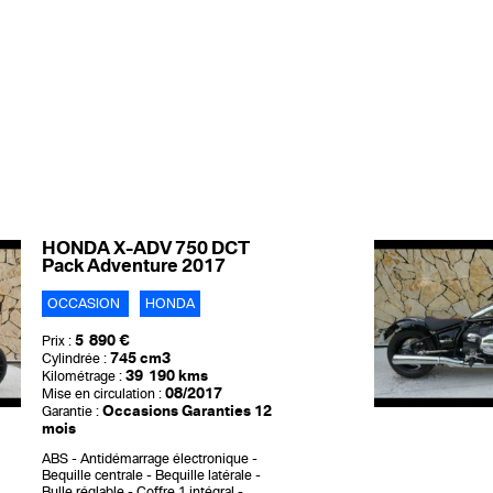
HONDA X-ADV 750 DCT
Pack Adventure 2017
OCCASION
HONDA
5 890 €
Prix :
745 cm3
Cylindrée :
39 190 kms
Kilométrage :
08/2017
Mise en circulation :
Occasions Garanties 12
Garantie :
mois
ABS
Antidémarrage électronique
Bequille centrale
Bequille latérale
Bulle réglable
Coffre 1 intégral