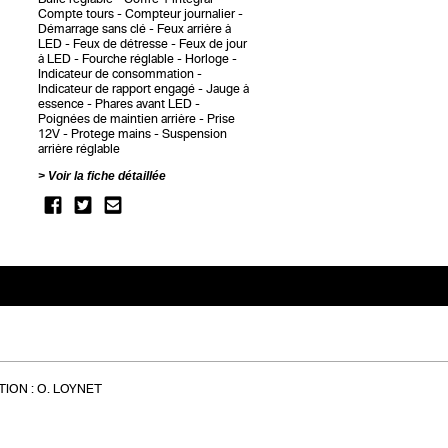
Compte tours
Compteur journalier
Démarrage sans clé
Feux arrière à
LED
Feux de détresse
Feux de jour
à LED
Fourche réglable
Horloge
Indicateur de consommation
Indicateur de rapport engagé
Jauge à
essence
Phares avant LED
Poignées de maintien arrière
Prise
12V
Protege mains
Suspension
arrière réglable
Voir la fiche détaillée
ION :
O. LOYNET