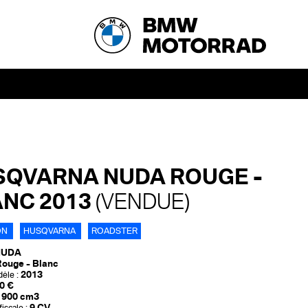
QVARNA NUDA ROUGE -
NC 2013
(VENDUE)
ON
HUSQVARNA
ROADSTER
NUDA
ouge - Blanc
2013
èle :
0 €
900 cm3
9 CV