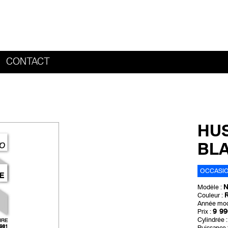
CONTACT
HOME
HUS
BLA
OCCASI
Modèle :
R
Couleur :
Année mod
9 99
Prix :
Cylindrée :