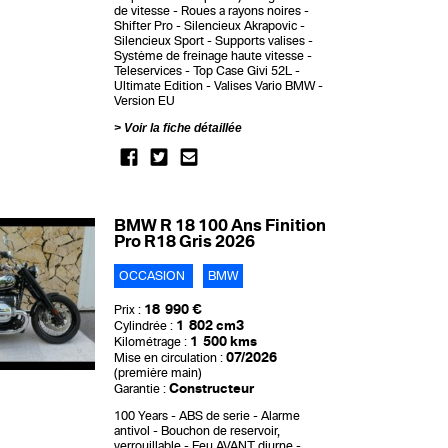
de vitesse
Roues a rayons noires
Shifter Pro
Silencieux Akrapovic
Silencieux Sport
Supports valises
Système de freinage haute vitesse
Teleservices
Top Case Givi 52L
Ultimate Edition
Valises Vario BMW
Version EU
Voir la fiche détaillée
BMW R 18 100 Ans Finition
Pro R18 Gris 2026
OCCASION
BMW
18 990 €
Prix :
1 802 cm3
Cylindrée :
1 500 kms
Kilométrage :
07/2026
Mise en circulation :
(première main)
Constructeur
Garantie :
100 Years
ABS de serie
Alarme
antivol
Bouchon de reservoir,
verrouillable
Feu AVANT diurne