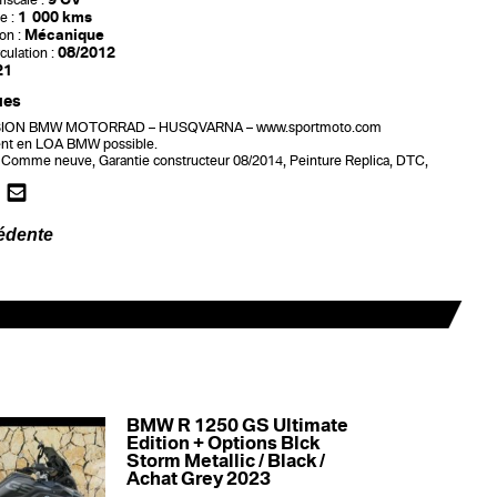
iscale :
1 000 kms
e :
Mécanique
on :
08/2012
culation :
21
ues
ON BMW MOTORRAD – HUSQVARNA – www.sportmoto.com
nt en LOA BMW possible.
 Comme neuve, Garantie constructeur 08/2014, Peinture Replica, DTC,
édente
BMW R 1250 GS Ultimate
Edition + Options Blck
Storm Metallic / Black /
Achat Grey 2023