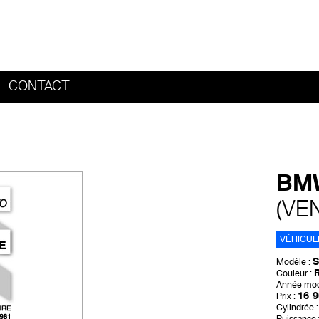
CONTACT
HOME
BMW
(VE
VÉHICUL
S
Modèle :
R
Couleur :
Année mod
16 9
Prix :
Cylindrée :