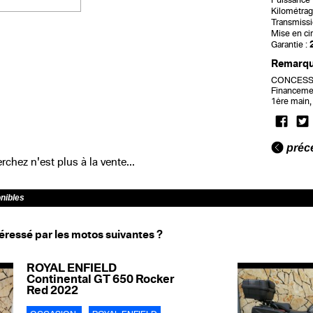
Puissance f
Kilométrag
Transmissi
Mise en cir
Garantie :
Remarq
CONCESSI
Financeme
1ère main,
préc
chez n'est plus à la vente...
onibles
éressé par les motos suivantes ?
ROYAL ENFIELD
Continental GT 650 Rocker
Red 2022