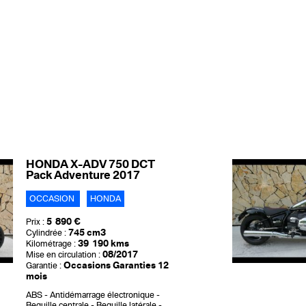
HONDA X-ADV 750 DCT
Pack Adventure 2017
OCCASION
HONDA
5 890 €
Prix :
745 cm3
Cylindrée :
39 190 kms
Kilométrage :
08/2017
Mise en circulation :
Occasions Garanties 12
Garantie :
mois
ABS
Antidémarrage électronique
Bequille centrale
Bequille latérale