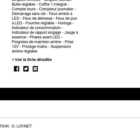
Bulle réglable
Coffre 1 intégral
Compte tours
Compteur journalier
Démarrage sans clé
Feux arrière à
LED
Feux de détresse
Feux de jour
à LED
Fourche réglable
Horloge
Indicateur de consommation
Indicateur de rapport engagé
Jauge à
essence
Phares avant LED
Poignées de maintien arrière
Prise
12V
Protege mains
Suspension
arrière réglable
Voir la fiche détaillée
ION :
O. LOYNET