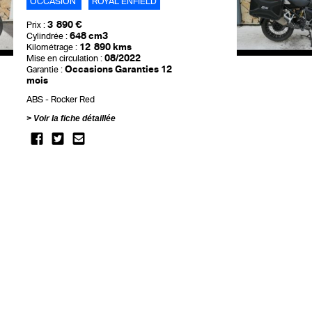
OCCASION
ROYAL ENFIELD
3 890 €
Prix :
648 cm3
Cylindrée :
12 890 kms
Kilométrage :
08/2022
Mise en circulation :
Occasions Garanties 12
Garantie :
mois
ABS
Rocker Red
Voir la fiche détaillée