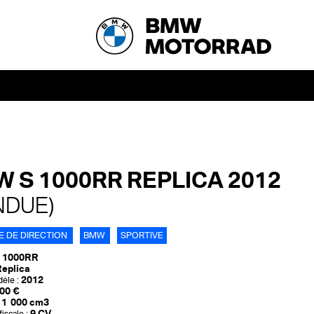
 S 1000RR REPLICA 2012
NDUE)
E DE DIRECTION
BMW
SPORTIVE
 1000RR
eplica
2012
èle :
00 €
1 000 cm3
9 CV