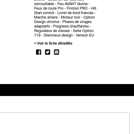
verrouillable
Feu AVANT diurne
Feux de route Pro
Finition PRO
Hill
Start control
Livret de bord francais
Marche arriere
Moteur noir
Option
Design chrome
Phares de virages
adaptatifs
Poignees chauffantes
Regulateur de vitesse
Selle Option
719
Silencieux design
Version EU
Voir la fiche détaillée