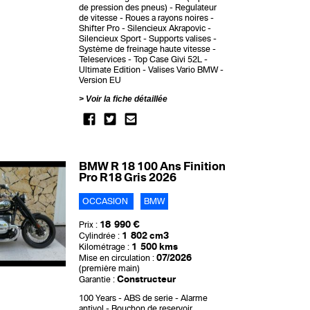
de pression des pneus)
Regulateur
de vitesse
Roues a rayons noires
Shifter Pro
Silencieux Akrapovic
Silencieux Sport
Supports valises
Système de freinage haute vitesse
Teleservices
Top Case Givi 52L
Ultimate Edition
Valises Vario BMW
Version EU
Voir la fiche détaillée
BMW R 18 100 Ans Finition
Pro R18 Gris 2026
OCCASION
BMW
18 990 €
Prix :
1 802 cm3
Cylindrée :
1 500 kms
Kilométrage :
07/2026
Mise en circulation :
(première main)
Constructeur
Garantie :
100 Years
ABS de serie
Alarme
antivol
Bouchon de reservoir,