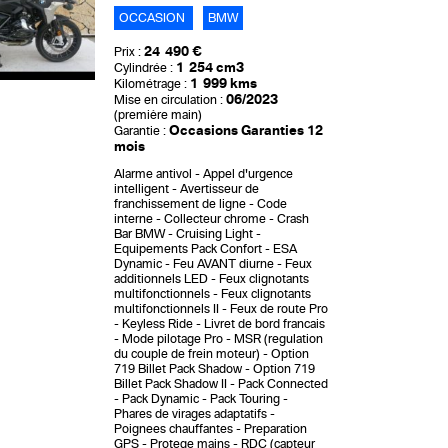
OCCASION
BMW
24 490 €
Prix :
1 254 cm3
Cylindrée :
1 999 kms
Kilométrage :
06/2023
Mise en circulation :
(première main)
Occasions Garanties 12
Garantie :
mois
Alarme antivol
Appel d'urgence
intelligent
Avertisseur de
franchissement de ligne
Code
interne
Collecteur chrome
Crash
Bar BMW
Cruising Light
Equipements Pack Confort
ESA
Dynamic
Feu AVANT diurne
Feux
additionnels LED
Feux clignotants
multifonctionnels
Feux clignotants
multifonctionnels II
Feux de route Pro
Keyless Ride
Livret de bord francais
Mode pilotage Pro
MSR (regulation
du couple de frein moteur)
Option
719 Billet Pack Shadow
Option 719
Billet Pack Shadow II
Pack Connected
Pack Dynamic
Pack Touring
Phares de virages adaptatifs
Poignees chauffantes
Preparation
GPS
Protege mains
RDC (capteur